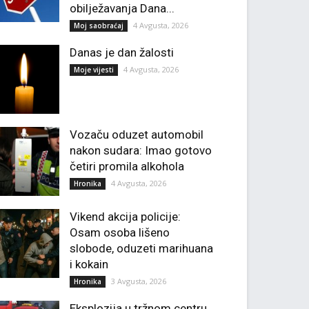
obilježavanja Dana...
4 Avgusta, 2026
Moj saobraćaj
Danas je dan žalosti
4 Avgusta, 2026
Moje vijesti
Vozaču oduzet automobil
nakon sudara: Imao gotovo
četiri promila alkohola
4 Avgusta, 2026
Hronika
Vikend akcija policije:
Osam osoba lišeno
slobode, oduzeti marihuana
i kokain
3 Avgusta, 2026
Hronika
Eksplozija u tržnom centru