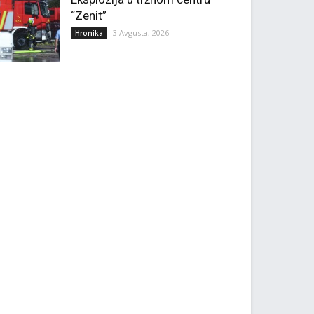
“Zenit”
3 Avgusta, 2026
Hronika