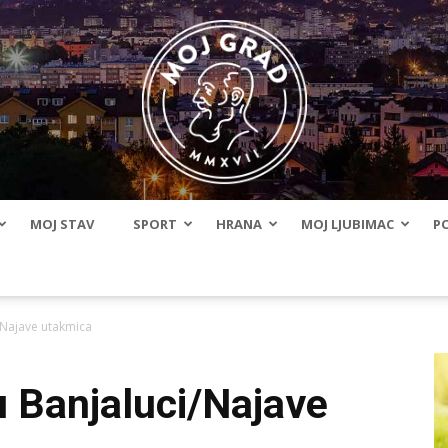
MOJ STAV
SPORT
HRANA
MOJ LJUBIMAC
PO
BLMojGrad
i/Najave utakmica
u Banjaluci/Najave