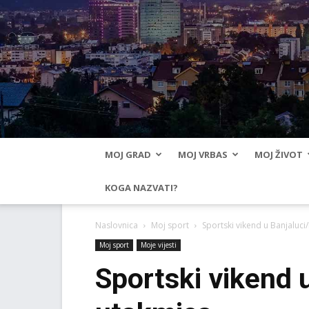
MOJ GRAD
MOJ VRBAS
MOJ ŽIVOT
KOGA NAZVATI?
Naslovnica
Moj sport
Sportski vikend u Banjaluc
Moj sport
Moje vijesti
Sportski vikend 