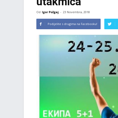
utakmica
Od
Igor Požgaj
-
23 Novembra, 2018
Podijelite s drugima na Facebooku!