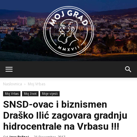
BLMojGrad
Naslovnica
Moj Vrbas
Moj Vrbas
Moj život
Moje vijesti
SNSD-ovac i biznismen
Draško Ilić zagovara gradnju
hidrocentrale na Vrbasu !!!
Od
Igor Požgaj
-
21 Decembra, 2017