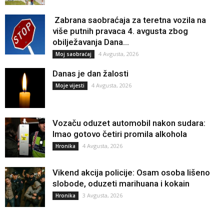
Zabrana saobraćaja za teretna vozila na
više putnih pravaca 4. avgusta zbog
obilježavanja Dana...
4 Avgusta, 2026
Moj saobraćaj
Danas je dan žalosti
4 Avgusta, 2026
Moje vijesti
Vozaču oduzet automobil nakon sudara:
Imao gotovo četiri promila alkohola
4 Avgusta, 2026
Hronika
Vikend akcija policije: Osam osoba lišeno
slobode, oduzeti marihuana i kokain
3 Avgusta, 2026
Hronika