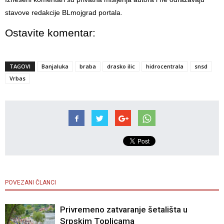
stavove redakcije BLmojgrad portala.
Ostavite komentar:
TAGOVI
Banjaluka
braba
drasko ilic
hidrocentrala
snsd
Vrbas
POVEZANI ČLANCI
Privremeno zatvaranje šetališta u
Srpskim Toplicama