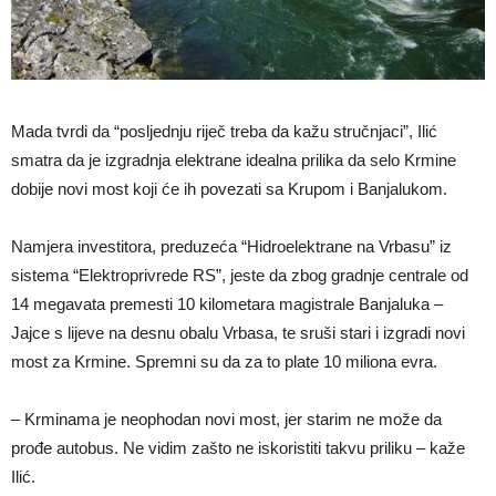
Mada tvrdi da “posljednju riječ treba da kažu stručnjaci”, Ilić
smatra da je izgradnja elektrane idealna prilika da selo Krmine
dobije novi most koji će ih povezati sa Krupom i Banjalukom.
Namjera investitora, preduzeća “Hidroelektrane na Vrbasu” iz
sistema “Elektroprivrede RS”, jeste da zbog gradnje centrale od
14 megavata premesti 10 kilometara magistrale Banjaluka –
Jajce s lijeve na desnu obalu Vrbasa, te sruši stari i izgradi novi
most za Krmine. Spremni su da za to plate 10 miliona evra.
– Krminama je neophodan novi most, jer starim ne može da
prođe autobus. Ne vidim zašto ne iskoristiti takvu priliku – kaže
Ilić.