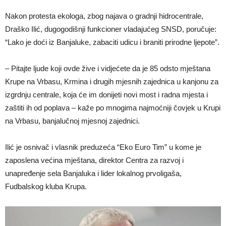
Nakon protesta ekologa, zbog najava o gradnji hidrocentrale,
Draško Ilić, dugogodišnji funkcioner vladajućeg SNSD, poručuje:
“Lako je doći iz Banjaluke, zabaciti udicu i braniti prirodne ljepote”.
– Pitajte ljude koji ovde žive i vidjećete da je 85 odsto mještana
Krupe na Vrbasu, Krmina i drugih mjesnih zajednica u kanjonu za
izgrdnju centrale, koja će im donijeti novi most i radna mjesta i
zaštiti ih od poplava – kaže po mnogima najmoćniji čovjek u Krupi
na Vrbasu, banjalučnoj mjesnoj zajednici.
Ilić je osnivač i vlasnik preduzeća “Eko Euro Tim” u kome je
zaposlena većina mještana, direktor Centra za razvoj i
unapređenje sela Banjaluka i lider lokalnog prvoligaša,
Fudbalskog kluba Krupa.