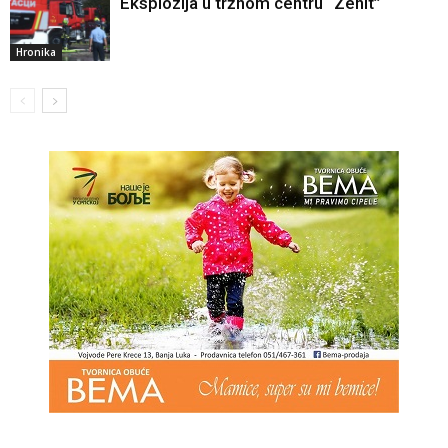
Eksplozija u tržnom centru “Zenit”
Hronika