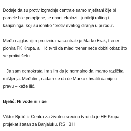
Dodaje da su protiv izgradnje centrale samo mještani čije bi
parcele bile potopljene, te ribari, ekolozi i ljubitelji rafting i
kanjoninga, koji su ionako “protiv svakog diranja u prirodu”.
Među najglasnijim protivnicima centrale je Marko Erak, trener
pionira FK Krupa, ali Ilić tvrdi da mladi trener neće dobiti otkaz što
se protivi šefu.
– Ja sam demokrata i mislim da je normalno da imamo različita
mišljenja. Međutim, nadam se da će Marko shvatiti da nije u
pravu – kaže Ilić.
Bjelić: Ni vode ni ribe
Viktor Bjelić iz Centra za životnu sredinu tvrdi da je HE Krupa
projekat štetan za Banjaluku, RS i BiH.