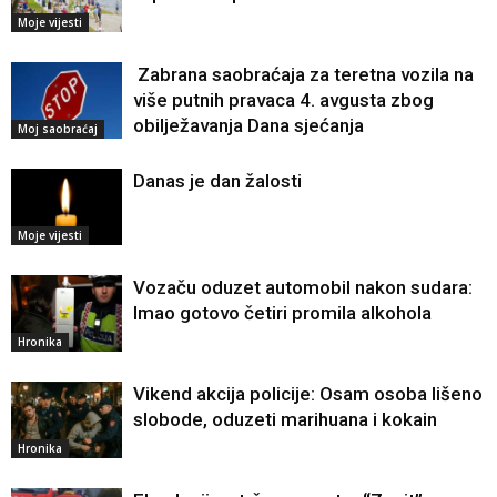
Moje vijesti
Zabrana saobraćaja za teretna vozila na
više putnih pravaca 4. avgusta zbog
obilježavanja Dana sjećanja
Moj saobraćaj
Danas je dan žalosti
Moje vijesti
Vozaču oduzet automobil nakon sudara:
Imao gotovo četiri promila alkohola
Hronika
Vikend akcija policije: Osam osoba lišeno
slobode, oduzeti marihuana i kokain
Hronika