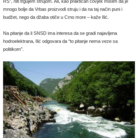
RS”, niti trgujem strujom. Ali, kao praktičan čovjek mislim da je
mnogo bolje da Vrbas proizvodi struju i da na taj način puni i
budžet, nego da džaba otiče u Crno more – kaže Ilić.
Na pitanje da li SNSD ima interesa da se gradi najavljena
hodroelektrana, Ilić odgovara da “to pitanje nema veze sa
politikom”.