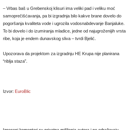
– Vrbas baš u Grebenskoj klisuri ima veliki pad i veliku moć
samoprečišćavanja, pa bi izgradnja bilo kakve brane dovelo do
pogoršanja kvaliteta vode i ugrozila vodosnabdevanje Banjaluke.
To bi dovelo i do izumiranja mladice, jedne od najugroženijih vrsta
ribe, koja je endem dunavskog sliva – tvrdi Bjelić.
Upozorava da projektom za izgradnju HE Krupa nije planirana
“riblja staza”.
Izvor:
EuroBlic
Izneseni komentari su privatna mišljenja autora i ne odražavaju