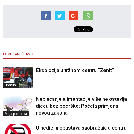
POVEZANI ČLANCI
Eksplozija u tržnom centru “Zenit”
Hronika
Neplaćanje alimentacije više ne ostavlja
djecu bez podrške: Počela primjena
novog zakona
Moja porodica
U nedjelju obustava saobraćaja u centru