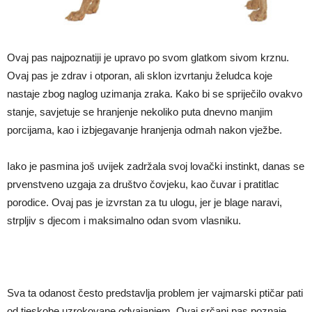
Ovaj pas najpoznatiji je upravo po svom glatkom sivom krznu.
Ovaj pas je zdrav i otporan, ali sklon izvrtanju želudca koje
nastaje zbog naglog uzimanja zraka. Kako bi se spriječilo ovakvo
stanje, savjetuje se hranjenje nekoliko puta dnevno manjim
porcijama, kao i izbjegavanje hranjenja odmah nakon vježbe.
Iako je pasmina još uvijek zadržala svoj lovački instinkt, danas se
prvenstveno uzgaja za društvo čovjeku, kao čuvar i pratitlac
porodice. Ovaj pas je izvrstan za tu ulogu, jer je blage naravi,
strpljiv s djecom i maksimalno odan svom vlasniku.
Sva ta odanost često predstavlja problem jer vajmarski ptičar pati
od tjeskobe uzrokovane odvajanjem. Ovaj srčani pas poznaje