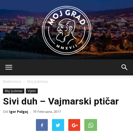
BLMojGrad
Naslovnica
Moj ljubimac
Moj ljubimac
Vijesti
Sivi duh – Vajmarski ptičar
Od
Igor Požgaj
-
19 Februara, 2017