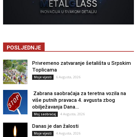
POSLJEDNJE
Privremeno zatvaranje šetališta u Srpskim
Toplicama
6 Avgusta, 2026
Moje vijesti
Zabrana saobraćaja za teretna vozila na
više putnih pravaca 4. avgusta zbog
obilježavanja Dana...
4 Avgusta, 2026
Moj saobraćaj
Danas je dan žalosti
4 Avgusta, 2026
Moje vijesti