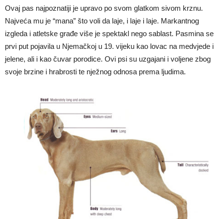
Ovaj pas najpoznatiji je upravo po svom glatkom sivom krznu.
Najveća mu je “mana” što voli da laje, i laje i laje. Markantnog
izgleda i atletske građe više je spektakl nego sablast. Pasmina se
prvi put pojavila u Njemačkoj u 19. vijeku kao lovac na medvjede i
jelene, ali i kao čuvar porodice. Ovi psi su uzgajani i voljene zbog
svoje brzine i hrabrosti te nježnog odnosa prema ljudima.