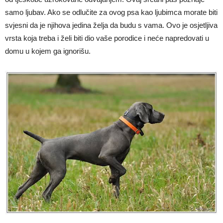
samo ljubav. Ako se odlučite za ovog psa kao ljubimca morate biti
svjesni da je njihova jedina želja da budu s vama. Ovo je osjetljiva
vrsta koja treba i želi biti dio vaše porodice i neće napredovati u
domu u kojem ga ignorišu.