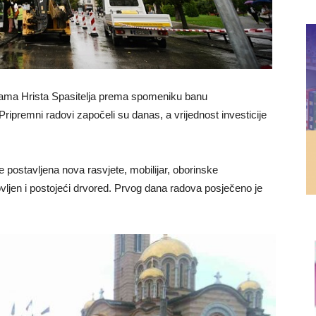
rama Hrista Spasitelja prema spomeniku banu
ripremni radovi započeli su danas, a vrijednost investicije
e postavljena nova rasvjete, mobilijar, oborinske
bnovljen i postojeći drvored. Prvog dana radova posječeno je