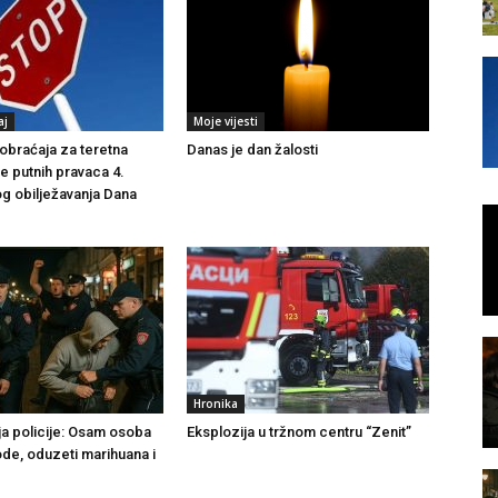
aj
Moje vijesti
braćaja za teretna
Danas je dan žalosti
še putnih pravaca 4.
g obilježavanja Dana
Hronika
ja policije: Osam osoba
Eksplozija u tržnom centru “Zenit”
ode, oduzeti marihuana i