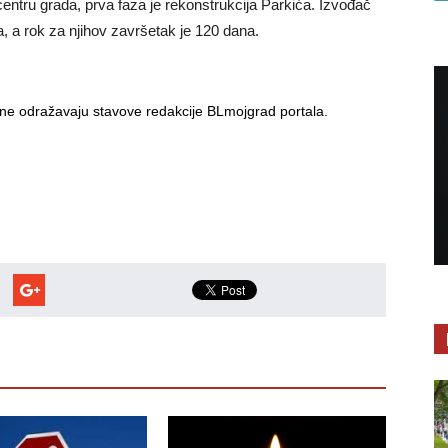
ntru grada, prva faza je rekonstrukcija Parkića. Izvođač
, a rok za njihov završetak je 120 dana.
i ne odražavaju stavove redakcije BLmojgrad portala.