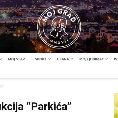
MOJ STAV
SPORT
HRANA
MOJ LJUBIMAC
PO
BLMojGrad
ća”
kcija “Parkića”