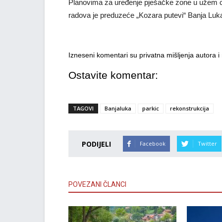
Planovima za uređenje pješačke zone u užem ce
radova je preduzeće „Kozara putevi“ Banja Luka
Izneseni komentari su privatna mišljenja autora 
Ostavite komentar:
TAGOVI
Banjaluka
parkic
rekonstrukcija
PODIJELI
Facebook
Twitter
POVEZANI ČLANCI