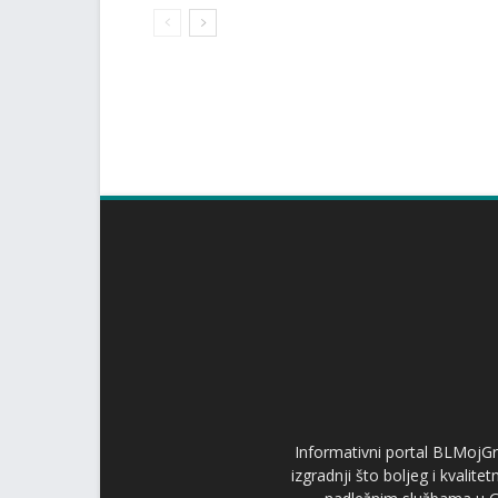
Informativni portal BLMojGr
izgradnji što boljeg i kvalit