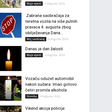
6 Avgusta, 2026
Moje vijesti
Zabrana saobraćaja za
teretna vozila na više putnih
pravaca 4. avgusta zbog
obilježavanja Dana...
4 Avgusta, 2026
Moj saobraćaj
Danas je dan žalosti
4 Avgusta, 2026
Moje vijesti
Vozaču oduzet automobil
nakon sudara: Imao gotovo
četiri promila alkohola
4 Avgusta, 2026
Hronika
Vikend akcija policije: