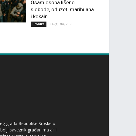
Osam osoba lišeno
slobode, oduzeti marihuana
i kokain
3 Avgusta, 2026
Hronika
ćeg grada Republike Srpske u
bolji saveznik građanima ali i