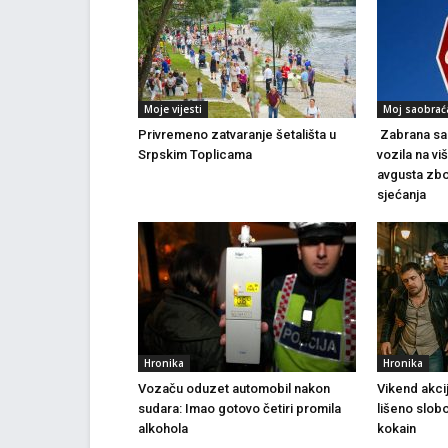
Moje vijesti
Moj saobrać
Privremeno zatvaranje šetališta u
Zabrana sao
Srpskim Toplicama
vozila na vi
avgusta zbo
sjećanja
Hronika
Hronika
Vozaču oduzet automobil nakon
Vikend akci
sudara: Imao gotovo četiri promila
lišeno slob
alkohola
kokain