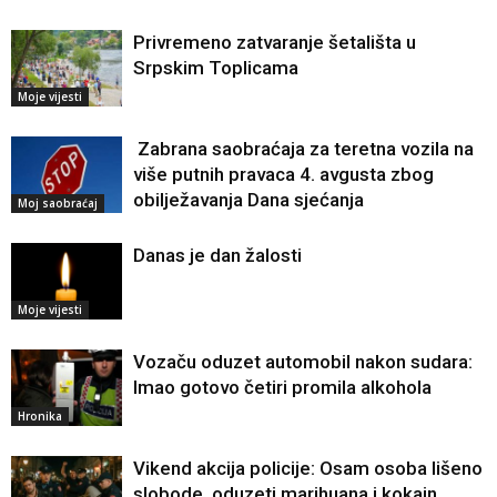
Privremeno zatvaranje šetališta u
Srpskim Toplicama
Moje vijesti
Zabrana saobraćaja za teretna vozila na
više putnih pravaca 4. avgusta zbog
obilježavanja Dana sjećanja
Moj saobraćaj
Danas je dan žalosti
Moje vijesti
Vozaču oduzet automobil nakon sudara:
Imao gotovo četiri promila alkohola
Hronika
Vikend akcija policije: Osam osoba lišeno
slobode, oduzeti marihuana i kokain