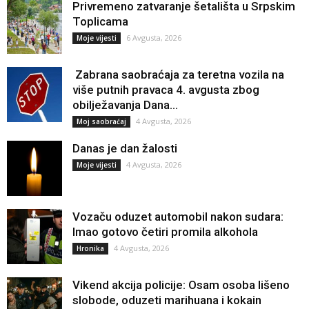
Privremeno zatvaranje šetališta u Srpskim
Toplicama
6 Avgusta, 2026
Moje vijesti
Zabrana saobraćaja za teretna vozila na
više putnih pravaca 4. avgusta zbog
obilježavanja Dana...
4 Avgusta, 2026
Moj saobraćaj
Danas je dan žalosti
4 Avgusta, 2026
Moje vijesti
Vozaču oduzet automobil nakon sudara:
Imao gotovo četiri promila alkohola
4 Avgusta, 2026
Hronika
Vikend akcija policije: Osam osoba lišeno
slobode, oduzeti marihuana i kokain