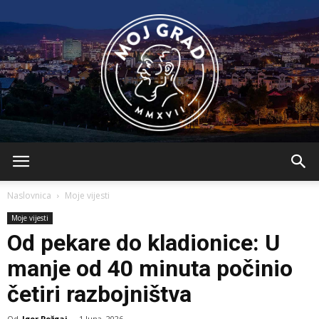
BLMojGrad
Naslovnica
Moje vijesti
Moje vijesti
Od pekare do kladionice: U
manje od 40 minuta počinio
četiri razbojništva
Od
Igor Požgaj
-
1 Juna, 2026