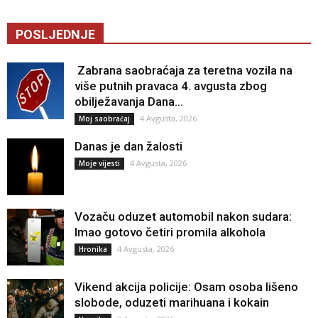
POSLJEDNJE
Zabrana saobraćaja za teretna vozila na
više putnih pravaca 4. avgusta zbog
obilježavanja Dana...
4 Avgusta, 2026
Moj saobraćaj
Danas je dan žalosti
4 Avgusta, 2026
Moje vijesti
Vozaču oduzet automobil nakon sudara:
Imao gotovo četiri promila alkohola
4 Avgusta, 2026
Hronika
Vikend akcija policije: Osam osoba lišeno
slobode, oduzeti marihuana i kokain