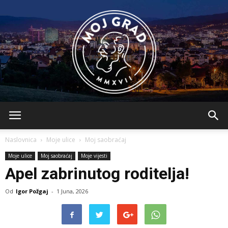
BLMojGrad
Naslovnica
Moje ulice
Moj saobraćaj
Moje ulice
Moj saobraćaj
Moje vijesti
Apel zabrinutog roditelja!
Od
Igor Požgaj
-
1 Juna, 2026