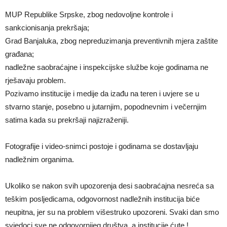
MUP Republike Srpske, zbog nedovoljne kontrole i
sankcionisanja prekršaja;
Grad Banjaluka, zbog nepreduzimanja preventivnih mjera zaštite
građana;
nadležne saobraćajne i inspekcijske službe koje godinama ne
rješavaju problem.
Pozivamo institucije i medije da izađu na teren i uvjere se u
stvarno stanje, posebno u jutarnjim, popodnevnim i večernjim
satima kada su prekršaji najizraženiji.
Fotografije i video-snimci postoje i godinama se dostavljaju
nadležnim organima.
Ukoliko se nakon svih upozorenja desi saobraćajna nesreća sa
teškim posljedicama, odgovornost nadležnih institucija biće
neupitna, jer su na problem višestruko upozoreni. Svaki dan smo
svjedoci sve ne odgovornijeg društva, a institucije ćute.!