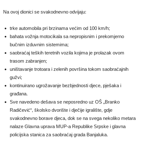
Na ovoj dionici se svakodnevno odvijaju:
trke automobila pri brzinama većim od 100 km/h;
bahata vožnja motocikala sa nepropisnim i prekomjerno
bučnim izduvnim sistemima;
saobraćaj teških teretnih vozila kojima je prolazak ovom
trasom zabranjen;
uništavanje trotoara i zelenih površina tokom saobraćajnih
gužvi;
kontinuirano ugrožavanje bezbjednosti djece, pješaka i
građana.
Sve navedeno dešava se neposredno uz OŠ „Branko
Radičević“, školsko dvorište i dječije igralište, gdje
svakodnevno borave djeca, dok se na svega nekoliko metara
nalaze Glavna uprava MUP-a Republike Srpske i glavna
policijska stanica za saobraćaj grada Banjaluka.