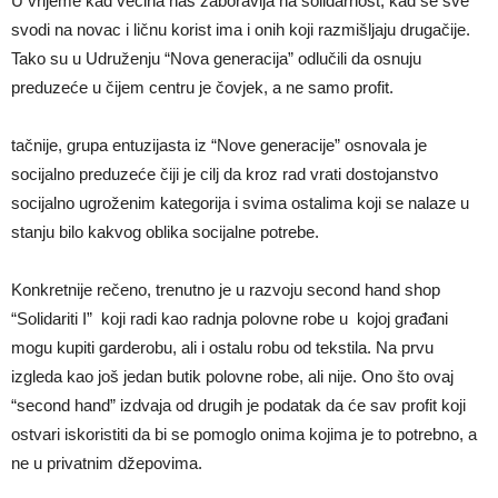
U vrijeme kad većina nas zaboravlja na solidarnost, kad se sve
svodi na novac i ličnu korist ima i onih koji razmišljaju drugačije.
Tako su u Udruženju “Nova generacija” odlučili da osnuju
preduzeće u čijem centru je čovjek, a ne samo profit.
tačnije, grupa entuzijasta iz “Nove generacije” osnovala je
socijalno preduzeće čiji je cilj da kroz rad vrati dostojanstvo
socijalno ugroženim kategorija i svima ostalima koji se nalaze u
stanju bilo kakvog oblika socijalne potrebe.
Konkretnije rečeno, trenutno je u razvoju second hand shop
“Solidariti I” koji radi kao radnja polovne robe u kojoj građani
mogu kupiti garderobu, ali i ostalu robu od tekstila. Na prvu
izgleda kao još jedan butik polovne robe, ali nije. Ono što ovaj
“second hand” izdvaja od drugih je podatak da će sav profit koji
ostvari iskoristiti da bi se pomoglo onima kojima je to potrebno, a
ne u privatnim džepovima.