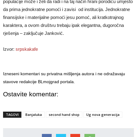
populacije može i želi da radi i na taj način hrani porodicu umjesto
da prima jednokratne pomoći i zavisi od institucija. Jednokratne
finansijske i materijalne pomoći jesu pomoć, ali kratkotrajnog
karaktera, a ovom društvu trebaju ipak elegantna, dugoročna
rješenja – zaključuje Janković.
Izvor:
srpskakafe
Izneseni komentari su privatna mišljenja autora i ne odražavaju
stavove redakcije BLmojgrad portala.
Ostavite komentar:
TAGOVI
Banjaluka
second hand shop
Ug nova generacija