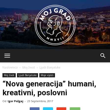
BLMojGrad
Naslovnica
Moj život
Ljudi Banjaluke
Moj život
Ljudi Banjaluke
Moje vijesti
“Nova generacija” humani,
kreativni, poslovni
Od
Igor Požgaj
-
23 Septembra, 2017