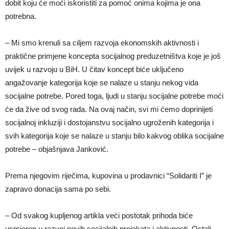
dobit koju će moći iskoristiti za pomoć onima kojima je ona
potrebna.
– Mi smo krenuli sa ciljem razvoja ekonomskih aktivnosti i
praktične primjene koncepta socijalnog preduzetništva koje je još
uvijek u razvoju u BiH. U čitav koncept biće uključeno
angažovanje kategorija koje se nalaze u stanju nekog vida
socijalne potrebe. Pored toga, ljudi u stanju socijalne potrebe moći
će da žive od svog rada. Na ovaj način, svi mi ćemo doprinijeti
socijalnoj inkluziji i dostojanstvu socijalno ugroženih kategorija i
svih kategorija koje se nalaze u stanju bilo kakvog oblika socijalne
potrebe – objašnjava Janković.
Prema njegovim riječima, kupovina u prodavnici “Solidariti I” je
zapravo donacija sama po sebi.
– Od svakog kupljenog artikla veći postotak prihoda biće
usmjeren u razvoj novih socijalnih projekata i aktivnosti. Ostali,