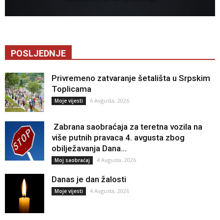
POSLJEDNJE
Privremeno zatvaranje šetališta u Srpskim
Toplicama
6 Avgusta, 2026
Moje vijesti
Zabrana saobraćaja za teretna vozila na
više putnih pravaca 4. avgusta zbog
obilježavanja Dana...
4 Avgusta, 2026
Moj saobraćaj
Danas je dan žalosti
4 Avgusta, 2026
Moje vijesti