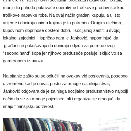
manji dio prihoda pokrivaće operativne troškove prodavnice kao i
troškove nabavke robe. Na ovaj način građani kupuju, a u isto
vrijeme i doniraju onima kojima je to potrebno. Drugim riječima,
kupovinom doprinose opštem dobru i socijalnoj zaštiti u svojoj
lokalnoj zajednici – ispričao nam je Janković, napominjući da
građani ne pokušavaju da doniraju odjeću za potrebe ovog
“second hand” šopa jer njihovo preduzeće posluje isključivo sa
garderobom iz uvoza.
Na pitanje zašto su se odlučili na ovakav vid poslovanja, posebno
u vremenu kad je novac posto za mnoge najbitnija stvar,
Janković odgovara da je za njega socijalno preduzetništvo najbolji
način da se za mnoge pojedince, ali i organizacije omogući da
imaju finansijsku održivost.