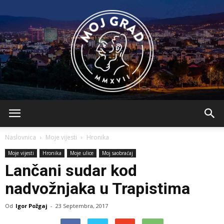
BLMojGrad
Naslovnica
Moje vijesti
Hronika
Moje vijesti
Hronika
Moje ulice
Moj saobraćaj
Lančani sudar kod
nadvožnjaka u Trapistima
Od
Igor Požgaj
-
23 Septembra, 2017