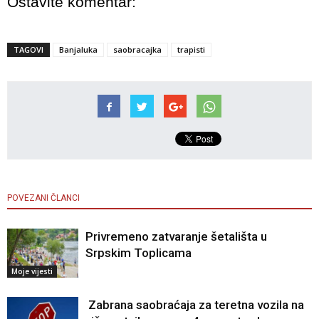
Ostavite komentar:
TAGOVI
Banjaluka
saobracajka
trapisti
POVEZANI ČLANCI
Privremeno zatvaranje šetališta u
Srpskim Toplicama
Moje vijesti
Zabrana saobraćaja za teretna vozila na