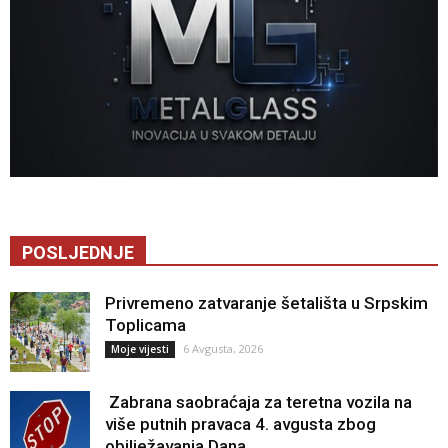
POSLJEDNJE
Privremeno zatvaranje šetališta u Srpskim
Toplicama
6 Avgusta, 2026
Moje vijesti
Zabrana saobraćaja za teretna vozila na
više putnih pravaca 4. avgusta zbog
obilježavanja Dana...