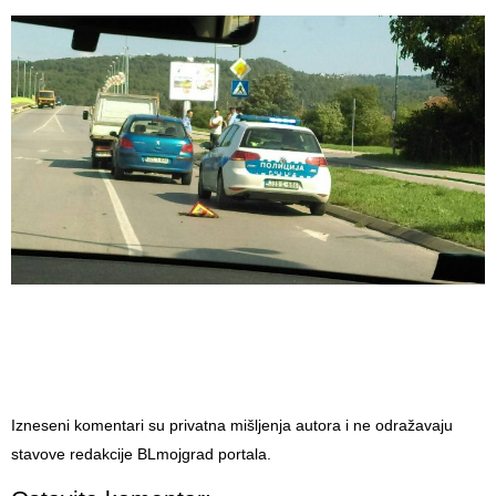
Izneseni komentari su privatna mišljenja autora i ne odražavaju
stavove redakcije BLmojgrad portala.