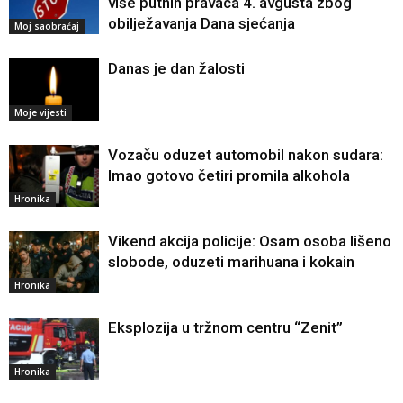
više putnih pravaca 4. avgusta zbog
obilježavanja Dana sjećanja
Moj saobraćaj
Danas je dan žalosti
Moje vijesti
Vozaču oduzet automobil nakon sudara:
Imao gotovo četiri promila alkohola
Hronika
Vikend akcija policije: Osam osoba lišeno
slobode, oduzeti marihuana i kokain
Hronika
Eksplozija u tržnom centru “Zenit”
Hronika