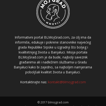
Informativni portal BLMojGrad.com, za cilj ima da
informiše, edukuje i pokrene stanovnike najvećeg
grada Republike Srpske u izgradnji što boljeg i
kvalitetnijeg života u Banjaluci. Misija portala
BLMojGrad.com je da bude, najbolji saveznik
građanima ali i nadležnim službama u Gradu
Banjaluci kako bi zajedno, sa najboljim namjerama
poboljšali kvalitet života u Banjaluci.
Kontaktirajte nas:
kontakt@blmojgrad.com
© 2017 blmojgrad.com