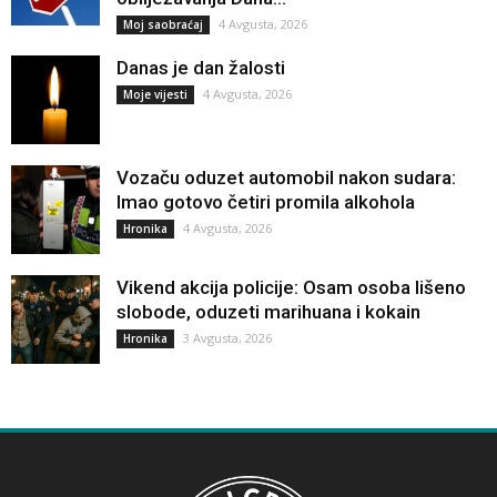
4 Avgusta, 2026
Moj saobraćaj
Danas je dan žalosti
4 Avgusta, 2026
Moje vijesti
Vozaču oduzet automobil nakon sudara:
Imao gotovo četiri promila alkohola
4 Avgusta, 2026
Hronika
Vikend akcija policije: Osam osoba lišeno
slobode, oduzeti marihuana i kokain
3 Avgusta, 2026
Hronika