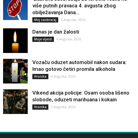
više putnih pravaca 4. avgusta zbog
obilježavanja Dana...
4 Avgusta, 2026
Moj saobraćaj
Danas je dan žalosti
4 Avgusta, 2026
Moje vijesti
Vozaču oduzet automobil nakon sudara:
Imao gotovo četiri promila alkohola
4 Avgusta, 2026
Hronika
Vikend akcija policije: Osam osoba lišeno
slobode, oduzeti marihuana i kokain
3 Avgusta, 2026
Hronika