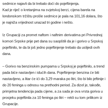
sedmice najavli da bi trebalo doći do pojeftinjenja.
Kad je riječ o kretanjima na svjetskoj berzi, cijena barela na
londonskom tržištu prošle sedmice je pala na 101,16 dolara, što
je najniža vrijednost unazad tri godine i nešto.
Iz Grupaciji za promet naftom i naftnim derivatima pri Privrednoj
komori Srpske prije pet dana su saopštili da je i gorivo u Srpskoj
pojeftinilo, te da bi još jedno pojeftinjenje trebalo da uslijedi ovih
dana.
– Gorivo na benzinskim pumpama u Srpskoj je pojeftinilo, a trend
pada biće nastavljen i idućih dana. Pojeftinjenje benzina će biti
nastavljeno, a litar će ići do 3,29 maraka po litri, što bi bilo jeftinije i
do 20 feninga u odnosu na prethodni period. Za dizel je, takođe,
primjetna tendencija pada cijene, a za sada je ova vrsta goriva u
prosjeku pojeftinila za 10 feninga po litri – rekli su tom prilikom iz
Grupacije.