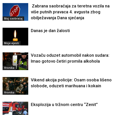
Zabrana saobraćaja za teretna vozila na
više putnih pravaca 4. avgusta zbog
obilježavanja Dana sjećanja
Moj saobraćaj
Danas je dan žalosti
Moje vijesti
Vozaču oduzet automobil nakon sudara:
Imao gotovo četiri promila alkohola
Hronika
Vikend akcija policije: Osam osoba lišeno
slobode, oduzeti marihuana i kokain
Hronika
Eksplozija u tržnom centru “Zenit”