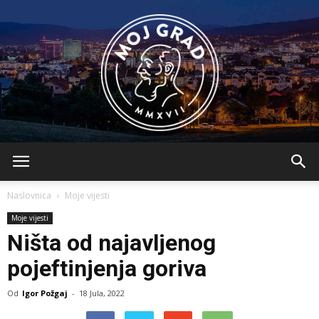
BLMojGrad
Naslovnica
Moje vijesti
Moje vijesti
Ništa od najavljenog
pojeftinjenja goriva
Od
Igor Požgaj
-
18 Jula, 2022