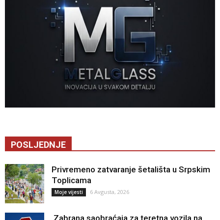
POSLJEDNJE
Privremeno zatvaranje šetališta u Srpskim
Toplicama
6 Avgusta, 2026
Moje vijesti
Zabrana saobraćaja za teretna vozila na