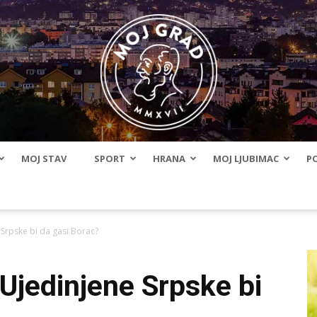
MOJ STAV
SPORT
HRANA
MOJ LJUBIMAC
PO
BLMojGrad
 Srpske bi da gasi Borac?
 Ujedinjene Srpske bi