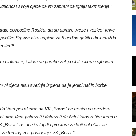
udućnost svoje djece da im zabrani da igraju takmičenja i
atrate gospodine Rosiću, da su upravo „veze i vezice“ krive
Republike Srpske nisu uspjele za 5 godina rješiti i da li možda
sa tim?!
 i takmiče, kakvu se poruku želi poslati istima i njihovim
ni djeca nisu svetinja izgleda da je jedini način borbe
 da Vam pokažemo da VK „Borac“ ne trenira na prostoru
mni smo Vam pokazati i dokazati da čak i kada rašire teren u
K „Borac“ ne ulazi u taj dio prostora za koji pokušavate
r za trening već postojanje VK „Borac“