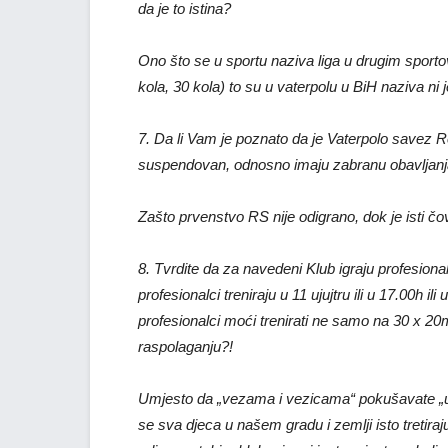
da je to istina?
Ono što se u sportu naziva liga u drugim sporto
kola, 30 kola) to su u vaterpolu u BiH naziva ni 
7. Da li Vam je poznato da je Vaterpolo save
suspendovan, odnosno imaju zabranu obavljanja
Zašto prvenstvo RS nije odigrano, dok je isti 
8. Tvrdite da za navedeni Klub igraju profesion
profesionalci treniraju u 11 ujujtru ili u 17.00h
profesionalci moći trenirati ne samo na 30 x 20m 
raspolaganju?!
Umjesto da „vezama i vezicama“ pokušavate „ug
se sva djeca u našem gradu i zemlji isto tretir