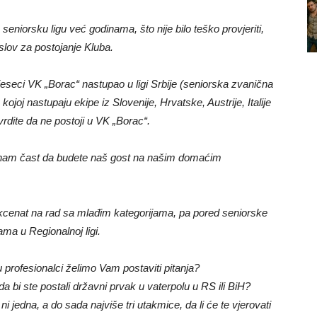
eniorsku ligu već godinama, što nije bilo teško provjeriti,
slov za postojanje Kluba.
 mjeseci VK „Borac“ nastupao u ligi Srbije (seniorska zvanična
 kojoj nastupaju ekipe iz Slovenije, Hrvatske, Austrije, Italije
tvrdite da ne postoji u VK „Borac“.
će nam čast da budete naš gost na našim domaćim
akcenat na rad sa mlađim kategorijama, pa pored seniorske
ma u Regionalnoj ligi.
ju profesionalci želimo Vam postaviti pitanja?
a bi ste postali državni prvak u vaterpolu u RS ili BiH?
edna, a do sada najviše tri utakmice, da li će te vjerovati