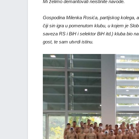
Mi želimo demantovati neistinite navode.
Gospodina Milenka Rosića, partijskog kolega,
čiji sin igra u pomenutom klubu, u kojem je Slo
saveza RS i BiH i selektor BiH itd.) kluba bio na
gost, te sam utvrdi istinu.