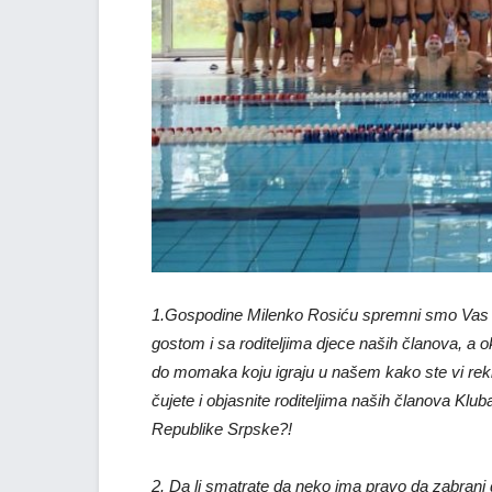
1.Gospodine Milenko Rosiću spremni smo Vas ugo
gostom i sa roditeljima djece naših članova, a o
do momaka koju igraju u našem kako ste vi rekl
čujete i objasnite roditeljima naših članova Klu
Republike Srpske?!
2. Da li smatrate da neko ima pravo da zabrani d