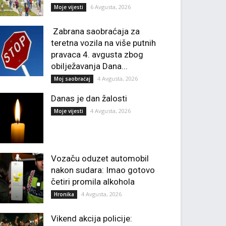
6 Avgusta, 2026
Moje vijesti
Zabrana saobraćaja za
teretna vozila na više putnih
pravaca 4. avgusta zbog
obilježavanja Dana...
4 Avgusta, 2026
Moj saobraćaj
Danas je dan žalosti
4 Avgusta, 2026
Moje vijesti
Vozaču oduzet automobil
nakon sudara: Imao gotovo
četiri promila alkohola
4 Avgusta, 2026
Hronika
Vikend akcija policije: