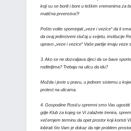
koji su se borili i bore u teškim vremenima za b
matična prvenstva?!
Pošto volite spominjati „veze i vezice“ da li sm
da ovaj jedinstveni slučaj u svijetu, institucije 
upravo „veze i vezice“ Vaše partije imaju veze 
3. Ako se ne dozvaljava djeci da se bave sportom
roditeljima? Trebaju na ulicu da idu?
Možda i jeste u pravu, u jednom sistemu u kojem 
protest na ulicama.
4. Gospodine Rosiću spremni smo Vas ugostiti
gdje Klub za kojeg se Vi zalažete trenira, spre
večernjem terminu da opet prostor koji koristi V
lobirati što Vam je dokaz da nije problem prosto