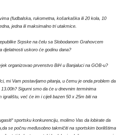
vima (fudbalska, rukometna, košarkaška ili 20 kola, 10
jedna, jedna ili maksimalno tri utakmice.
z Republike Srpske na čelu sa Slobodanom Grahovcem
 djelatnosti uskoro će godinu dana?
čovjek organizovao prvenstvo BiH u Banjaluci na GOB-u?
alci, mi Vam postavljamo pitanja, u čemu je onda problem da
 ili u 13.00h? Sigurni smo da će u dnevnim terminima
igralištu, već će im i cijeli bazen 50 x 25m biti na
asiti“ sportsku konkurenciju, molimo Vas da lobirate da
aju,da se počnu međusobno takmičiti na sportskim borilištima