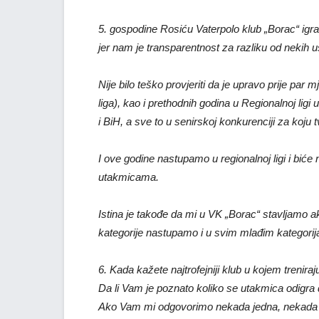
5. gospodine Rosiću Vaterpolo klub „Borac“ igra s
jer nam je transparentnost za razliku od nekih u
Nije bilo teško provjeriti da je upravo prije par
liga), kao i prethodnih godina u Regionalnoj ligi u
i BiH, a sve to u senirskoj konkurenciji za koju 
I ove godine nastupamo u regionalnoj ligi i bi
utakmicama.
Istina je takođe da mi u VK „Borac“ stavljamo 
kategorije nastupamo i u svim mlađim kategorija
6. Kada kažete najtrofejniji klub u kojem trenira
Da li Vam je poznato koliko se utakmica odigra d
Ako Vam mi odgovorimo nekada jedna, nekada ni j