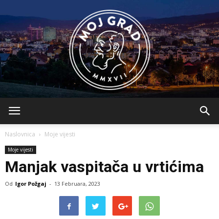
BLMojGrad
Naslovnica
Moje vijesti
Moje vijesti
Manjak vaspitača u vrtićima
Od
Igor Požgaj
-
13 Februara, 2023