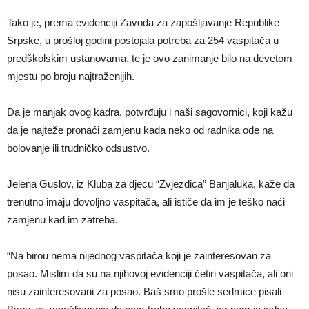
Tako je, prema evidenciji Zavoda za zapošljavanje Republike
Srpske, u prošloj godini postojala potreba za 254 vaspitača u
predškolskim ustanovama, te je ovo zanimanje bilo na devetom
mjestu po broju najtraženijih.
Da je manjak ovog kadra, potvrđuju i naši sagovornici, koji kažu
da je najteže pronaći zamjenu kada neko od radnika ode na
bolovanje ili trudničko odsustvo.
Jelena Guslov, iz Kluba za djecu “Zvjezdica” Banjaluka, kaže da
trenutno imaju dovoljno vaspitača, ali ističe da im je teško naći
zamjenu kad im zatreba.
“Na birou nema nijednog vaspitača koji je zainteresovan za
posao. Mislim da su na njihovoj evidenciji četiri vaspitača, ali oni
nisu zainteresovani za posao. Baš smo prošle sedmice pisali