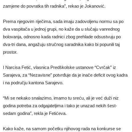
zamjene do povratka tih radnika”, rekao je Jokanović.
Prema njegovim riječima, sada imaju zadovoljenu normu sa po
dva vaspitača u jednoj grupi, no kaže da u slučaju vanrednog
bolovanja, odnosno kada radnici zbog prehlade odsustvuju po
dva-tri dana, angažuju stručnog saradnika kako bi popunili taj
prostor.
I Narcisa Fetić, vlasnica Predškolske ustanove “Cvrčak” iz
Sarajeva, za “Nezavisne” potvrđuje da je inače deficit ovog kadra
i na području kantona Sarajevo.
“Mi se nekako snalazimo, imamo tu sreću, ali je već duži niz
godina potreba za odgajateljima i tako je unazad nekih šest-
sedam godina”, rekla je Fetićeva.
Kako kaže, na samom početku njihovog rada na konkurse se