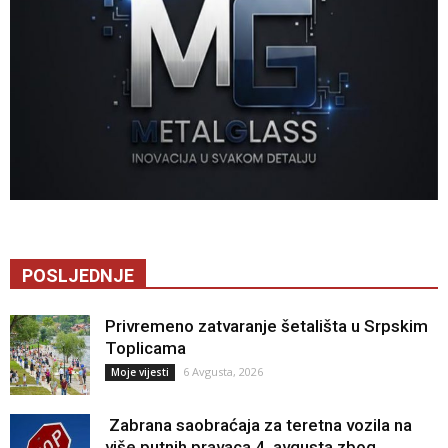
POSLJEDNJE
Privremeno zatvaranje šetališta u Srpskim
Toplicama
6 Avgusta, 2026
Moje vijesti
Zabrana saobraćaja za teretna vozila na
više putnih pravaca 4. avgusta zbog