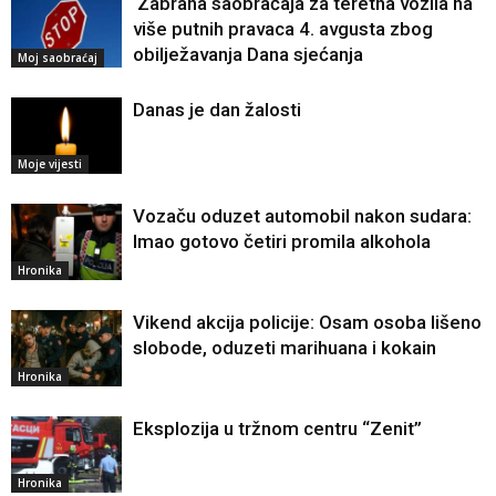
Zabrana saobraćaja za teretna vozila na
više putnih pravaca 4. avgusta zbog
obilježavanja Dana sjećanja
Moj saobraćaj
Danas je dan žalosti
Moje vijesti
Vozaču oduzet automobil nakon sudara:
Imao gotovo četiri promila alkohola
Hronika
Vikend akcija policije: Osam osoba lišeno
slobode, oduzeti marihuana i kokain
Hronika
Eksplozija u tržnom centru “Zenit”
Hronika