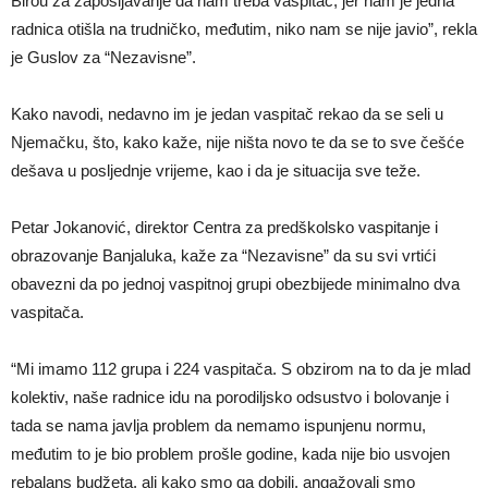
Birou za zapošljavanje da nam treba vaspitač, jer nam je jedna
radnica otišla na trudničko, međutim, niko nam se nije javio”, rekla
je Guslov za “Nezavisne”.
Kako navodi, nedavno im je jedan vaspitač rekao da se seli u
Njemačku, što, kako kaže, nije ništa novo te da se to sve češće
dešava u posljednje vrijeme, kao i da je situacija sve teže.
Petar Jokanović, direktor Centra za predškolsko vaspitanje i
obrazovanje Banjaluka, kaže za “Nezavisne” da su svi vrtići
obavezni da po jednoj vaspitnoj grupi obezbijede minimalno dva
vaspitača.
“Mi imamo 112 grupa i 224 vaspitača. S obzirom na to da je mlad
kolektiv, naše radnice idu na porodiljsko odsustvo i bolovanje i
tada se nama javlja problem da nemamo ispunjenu normu,
međutim to je bio problem prošle godine, kada nije bio usvojen
rebalans budžeta, ali kako smo ga dobili, angažovali smo