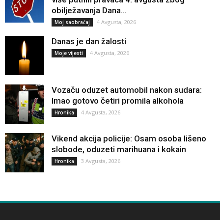
obilježavanja Dana...
4 Avgusta, 2026
Moj saobraćaj
Danas je dan žalosti
4 Avgusta, 2026
Moje vijesti
Vozaču oduzet automobil nakon sudara:
Imao gotovo četiri promila alkohola
4 Avgusta, 2026
Hronika
Vikend akcija policije: Osam osoba lišeno
slobode, oduzeti marihuana i kokain
3 Avgusta, 2026
Hronika