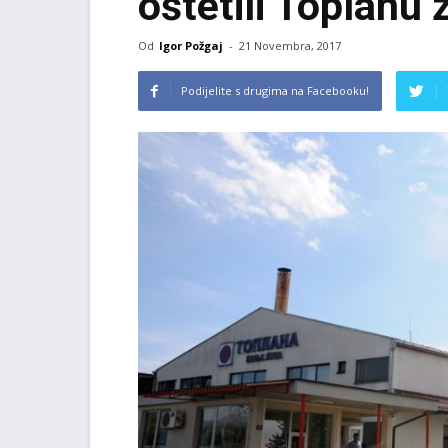
oštetili Toplanu
Od
Igor Požgaj
-
21 Novembra, 2017
Podijelite s drugima na Facebooku!