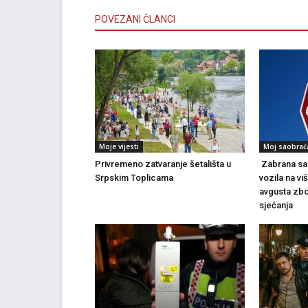
POVEZANI ČLANCI
Moje vijesti
Moj saobrać
Privremeno zatvaranje šetališta u
Zabrana sao
Srpskim Toplicama
vozila na vi
avgusta zbo
sjećanja