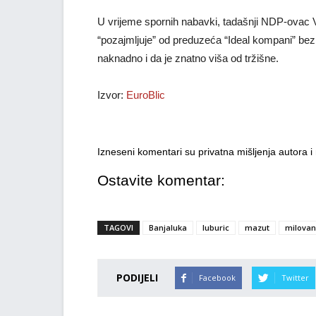
U vrijeme spornih nabavki, tadašnji NDP-ovac V
“pozajmljuje” od preduzeća “Ideal kompani” bez
naknadno i da je znatno viša od tržišne.
Izvor:
EuroBlic
Izneseni komentari su privatna mišljenja autora 
Ostavite komentar:
TAGOVI
Banjaluka
luburic
mazut
milovan
PODIJELI
Facebook
Twitter