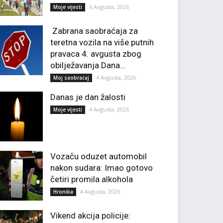
6 Avgusta, 2026
Moje vijesti
Zabrana saobraćaja za
teretna vozila na više putnih
pravaca 4. avgusta zbog
obilježavanja Dana...
4 Avgusta, 2026
Moj saobraćaj
Danas je dan žalosti
4 Avgusta, 2026
Moje vijesti
Vozaču oduzet automobil
nakon sudara: Imao gotovo
četiri promila alkohola
4 Avgusta, 2026
Hronika
Vikend akcija policije: