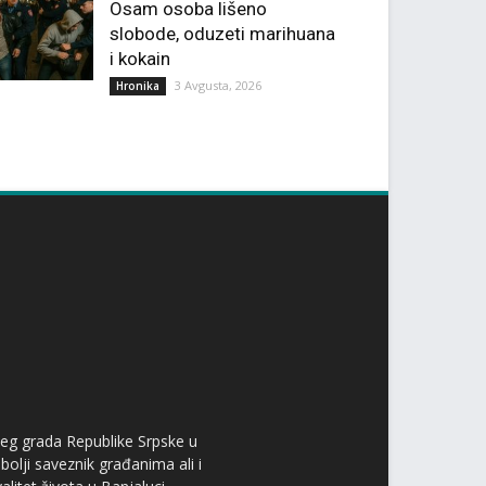
Osam osoba lišeno
slobode, oduzeti marihuana
i kokain
3 Avgusta, 2026
Hronika
ćeg grada Republike Srpske u
bolji saveznik građanima ali i