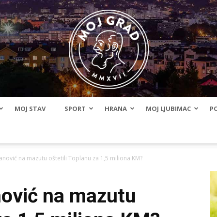
MOJ STAV
SPORT
HRANA
MOJ LJUBIMAC
PO
BLMojGrad
vanović na mazutu oštetili Toplanu za 1,5 miliona KM?
nović na mazutu