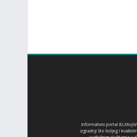
Informativni portal BLMojGr
izgradnji što boljeg i kvalit