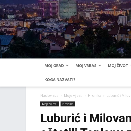
MOJ GRAD
MOJ VRBAS
MOJ ŽIVOT
KOGA NAZVATI?
Naslovnica
Moje vijesti
Hronika
Luburić i Milo
Moje vijesti
Hronika
Luburić i Milova