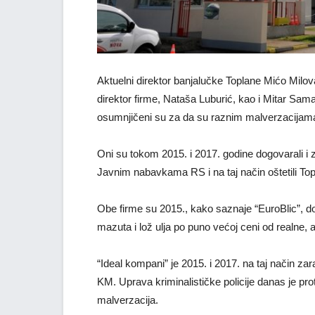
Aktuelni direktor banjalučke Toplane Mićo Milov
direktor firme, Nataša Luburić, kao i Mitar Sama
osumnjičeni su za da su raznim malverzacijama 
Oni su tokom 2015. i 2017. godine dogovarali i
Javnim nabavkama RS i na taj način oštetili To
Obe firme su 2015., kako saznaje “EuroBlic”, d
mazuta i lož ulja po puno većoj ceni od realne,
“Ideal kompani” je 2015. i 2017. na taj način 
KM. Uprava kriminalističke policije danas je pr
malverzacija.