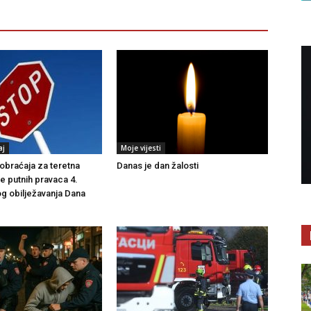
aj
Moje vijesti
braćaja za teretna
Danas je dan žalosti
še putnih pravaca 4.
g obilježavanja Dana