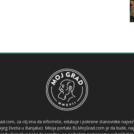
ad.com, za cilj ima da informiše, edukuje i pokrene stanovnike najve
etnijeg života u Banjaluci. Misija portala BLMojGrad.com je da bude, naj