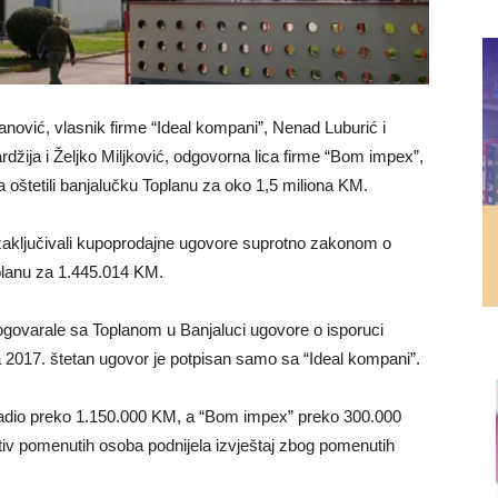
anović, vlasnik firme “Ideal kompani”, Nenad Luburić i
rdžija i Željko Miljković, odgovorna lica firme “Bom impex”,
oštetili banjalučku Toplanu za oko 1,5 miliona KM.
 zaključivali kupoprodajne ugovore suprotno zakonom o
planu za 1.445.014 KM.
ogovarale sa Toplanom u Banjaluci ugovore o isporuci
 a 2017. štetan ugovor je potpisan samo sa “Ideal kompani”.
zaradio preko 1.150.000 KM, a “Bom impex” preko 300.000
otiv pomenutih osoba podnijela izvještaj zbog pomenutih