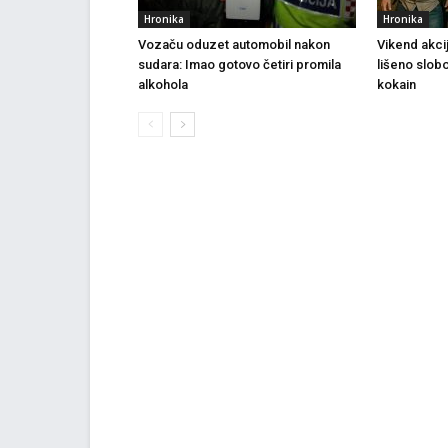
Hronika
Hronika
Vozaču oduzet automobil nakon
Vikend akci
sudara: Imao gotovo četiri promila
lišeno slob
alkohola
kokain