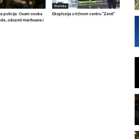
Hronika
ja policije: Osam osoba
Eksplozija u tržnom centru “Zenit”
ode, oduzeti marihuana i