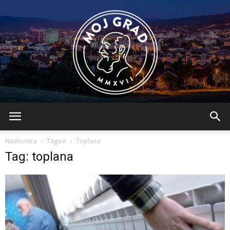
BLMojGrad
Naslovnica
Tagovi
Toplana
Tag: toplana