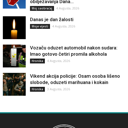
obilježavanja Dana...
4 Avgusta, 2026
Moj saobraćaj
Danas je dan žalosti
4 Avgusta, 2026
Moje vijesti
Vozaču oduzet automobil nakon sudara:
Imao gotovo četiri promila alkohola
4 Avgusta, 2026
Hronika
Vikend akcija policije: Osam osoba lišeno
slobode, oduzeti marihuana i kokain
3 Avgusta, 2026
Hronika