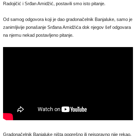
Radojičić i Srđan Amidžić, postavili smo isto pitanje.
Od samog odgovora koji je dao gradonačelnik Banjaluke, samo je
zanimljivije ponašanje Srđana Amidžića dok njegov šef odgovara
na njemu nekad postavljeno pitanje.
Gradonačelnik Banjaluke ništa pogrešno ili neispravno nije rekao.