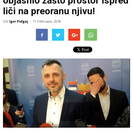
objasnio zašto prostor ispred
liči na preoranu njivu!
Od
Igor Požgaj
-
11 Februara, 2018