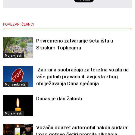
POVEZANI ČLANCI
Privremeno zatvaranje šetališta u
Srpskim Toplicama
Moje vijesti
Zabrana saobraćaja za teretna vozila na
više putnih pravaca 4. avgusta zbog
obilježavanja Dana sjećanja
Moj saobraćaj
Danas je dan žalosti
Moje vijesti
Vozaču oduzet automobil nakon sudara:
Imao gotovo četiri promila alkohola