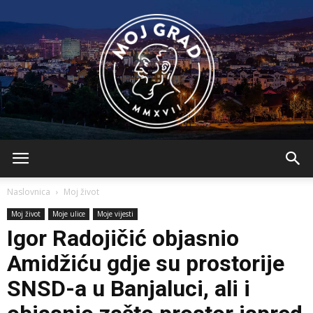
BLMojGrad
Naslovnica
Moj život
Moj život
Moje ulice
Moje vijesti
Igor Radojičić objasnio
Amidžiću gdje su prostorije
SNSD-a u Banjaluci, ali i