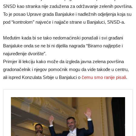
SNSD kao stranka nije zadužena za održavanje zelenih površina.
To je posao Uprave grada Banjaluke i nadležnih odjeljenja koja su
pod “kontrolom” najveće i najjače strane u Banjaluci, SNSD-a.
Međutim kada bi se tako nedomaćinski ponašali i svi građani
Banjaluke onda se ne bi ni dijelila nagrada “Biramo najljepše i
najuređenije dvorište”.
Primjer ili lekciju kako može da izgleda javna zelena površina
gradonačelnik i njegov pomoćnik mogu da vide takođe u centru,
ali ispred Konzulata Srbije u Banjaluci o
čemu smo ranije pisali
.