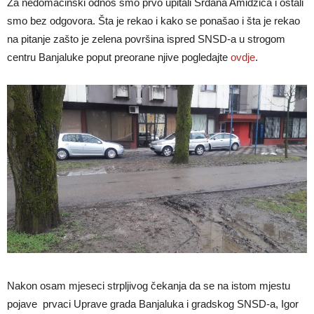
Za nedomaćinski odnos smo prvo upitali Srđana Amidžića i ostali
smo bez odgovora. Šta je rekao i kako se ponašao i šta je rekao
na pitanje zašto je zelena površina ispred SNSD-a u strogom
centru Banjaluke poput preorane njive pogledajte
ovdje
.
Nakon osam mjeseci strpljivog čekanja da se na istom mjestu
pojave prvaci Uprave grada Banjaluka i gradskog SNSD-a, Igor