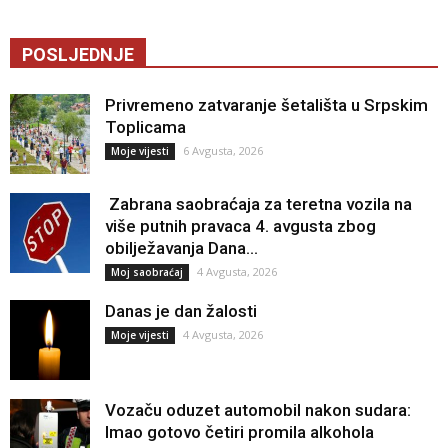
POSLJEDNJE
Privremeno zatvaranje šetališta u Srpskim
Toplicama
6 Avgusta, 2026
Moje vijesti
Zabrana saobraćaja za teretna vozila na
više putnih pravaca 4. avgusta zbog
obilježavanja Dana...
4 Avgusta, 2026
Moj saobraćaj
Danas je dan žalosti
4 Avgusta, 2026
Moje vijesti
Vozaču oduzet automobil nakon sudara:
Imao gotovo četiri promila alkohola