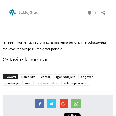
Izneseni komentari su privatna mišljenja autora i ne odražavaju
stavove redakcije BLmojgrad portala.
Ostavite komentar:
TAGOVI
Banjaluka
centar
igor radojicic
odgovor
prostorije
snsd
srdjan amidzic
zelena povrsina