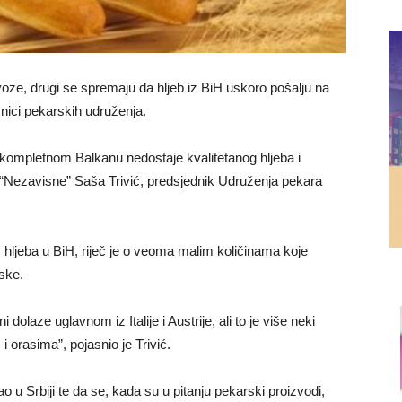
voze, drugi se spremaju da hljeb iz BiH uskoro pošalju na
nici pekarskih udruženja.
a kompletnom Balkanu nedostaje kvalitetanog hljeba i
 “Nezavisne” Saša Trivić, predsjednik Udruženja pekara
 hljeba u BiH, riječ je o veoma malim količinama koje
tske.
dolaze uglavnom iz Italije i Austrije, ali to je više neki
i orasima”, pojasnio je Trivić.
 u Srbiji te da se, kada su u pitanju pekarski proizvodi,