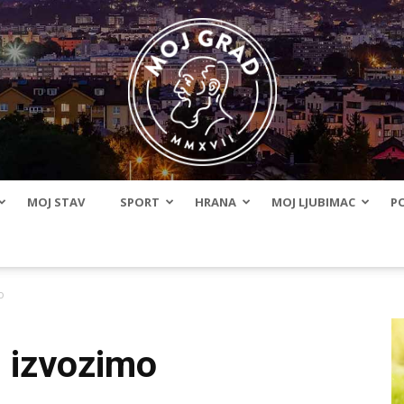
MOJ STAV
SPORT
HRANA
MOJ LJUBIMAC
PO
BLMojGrad
o
i izvozimo