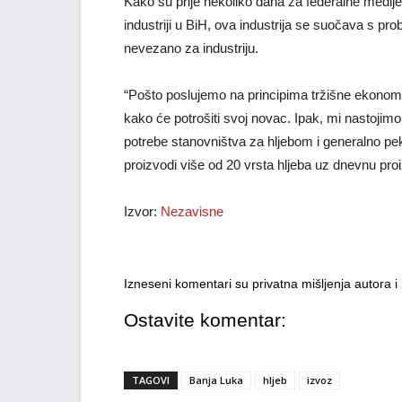
Kako su prije nekoliko dana za federalne medij
industriji u BiH, ova industrija se suočava s p
nevezano za industriju.
“Pošto poslujemo na principima tržišne ekonomij
kako će potrošiti svoj novac. Ipak, mi nastojim
potrebe stanovništva za hljebom i generalno pek
proizvodi više od 20 vrsta hljeba uz dnevnu pr
Izvor:
Nezavisne
Izneseni komentari su privatna mišljenja autora 
Ostavite komentar:
TAGOVI
Banja Luka
hljeb
izvoz