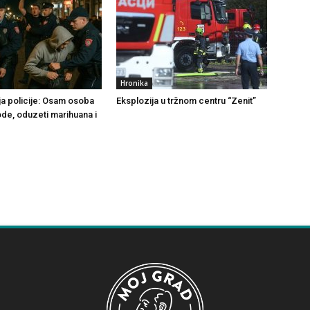
Hronika
ja policije: Osam osoba
Eksplozija u tržnom centru “Zenit”
ode, oduzeti marihuana i