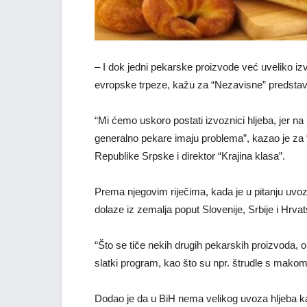
– I dok jedni pekarske proizvode već uveliko iz
evropske trpeze, kažu za “Nezavisne” predstav
“Mi ćemo uskoro postati izvoznici hljeba, jer n
generalno pekare imaju problema”, kazao je za
Republike Srpske i direktor “Krajina klasa”.
Prema njegovim riječima, kada je u pitanju uvoz
dolaze iz zemalja poput Slovenije, Srbije i Hrva
“Što se tiče nekih drugih pekarskih proizvoda, oni 
slatki program, kao što su npr. štrudle s makom 
Dodao je da u BiH nema velikog uvoza hljeba kao