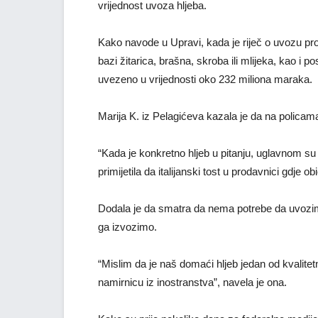
vrijednost uvoza hljeba.
Kako navode u Upravi, kada je riječ o uvozu proi
bazi žitarica, brašna, skroba ili mlijeka, kao i p
uvezeno u vrijednosti oko 232 miliona maraka.
Marija K. iz Pelagićeva kazala je da na polica
“Kada je konkretno hljeb u pitanju, uglavnom s
primijetila da italijanski tost u prodavnici gdje 
Dodala je da smatra da nema potrebe da uvozimo
ga izvozimo.
“Mislim da je naš domaći hljeb jedan od kvalite
namirnicu iz inostranstva”, navela je ona.