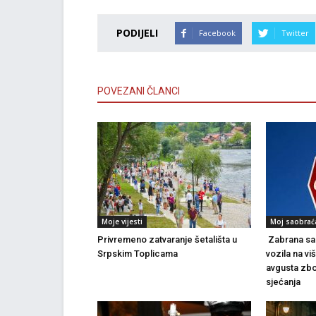
PODIJELI
Facebook
Twitter
POVEZANI ČLANCI
Moje vijesti
Moj saobrać
Privremeno zatvaranje šetališta u
Zabrana sao
Srpskim Toplicama
vozila na vi
avgusta zbo
sjećanja