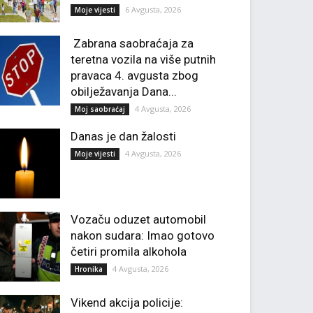
6 Avgusta, 2026
Moje vijesti
Zabrana saobraćaja za
teretna vozila na više putnih
pravaca 4. avgusta zbog
obilježavanja Dana...
4 Avgusta, 2026
Moj saobraćaj
Danas je dan žalosti
4 Avgusta, 2026
Moje vijesti
Vozaču oduzet automobil
nakon sudara: Imao gotovo
četiri promila alkohola
4 Avgusta, 2026
Hronika
Vikend akcija policije: