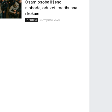
Osam osoba lišeno
slobode, oduzeti marihuana
i kokain
3 Avgusta, 2026
Hronika