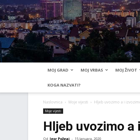
MOJ GRAD
MOJ VRBAS
MOJ ŽIVOT
KOGA NAZVATI?
Naslovnica
Moje vijesti
Hljeb uvozimo a i izvozim
Moje vijesti
Hljeb uvozimo a 
Od
Igor Požgaj
-
15 Januara, 2020