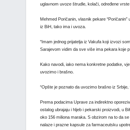
uglavnom uvoze štrudle, kolači, određene vrste t
Mehmed Poričanin, vlasnik pekare “Poričanin” u
iz BiH, tako ima i uvoza.
“Imam jednog prijatelja iz Vakufa koji izvozi s
Sarajevom vidim da sve više ima pekara koje p
Kako navodi, iako nema konkretne podatke, vjeru
uvozimo i brašno.
“Opšte je poznato da uvozimo brašno iz Srbije, t
Prema podacima Uprave za indirektno oporeziv
ostalog ubrajaju i hljeb i pekarski proizvodi, u 
oko 156 miliona maraka. S obzirom na to da se 
nalaze i prazne kapsule za farmaceutsku upotre