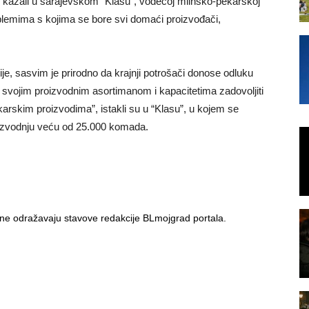
e kazali u sarajevskom “Klasu”, vodećoj mlinsko-pekarskoj
roblemima s kojima se bore svi domaći proizvođači,
e, sasvim je prirodno da krajnji potrošači donose odluku
o svojim proizvodnim asortimanom i kapacitetima zadovoljiti
arskim proizvodima”, istakli su u “Klasu”, u kojem se
oizvodnju veću od 25.000 komada.
i ne odražavaju stavove redakcije BLmojgrad portala.