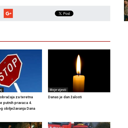
aj
Moje vijesti
braćaja za teretna
Danas je dan žalosti
še putnih pravaca 4.
g obilježavanja Dana