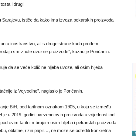
osta i drugi.
 Sarajevu, ističe da kako ima izvoza pekarskih proizvoda
omun u inostranstvo, ali s druge strane kada prođem
rodaju smrznute uvozne proizvode”, kazao je Poričanin.
je da se veće količine hljeba uvoze, ali osim hljeba
ačnije iz Vojvodine”, naglasio je Poričanin.
anje BiH, pod tarifnom oznakom 1905, u koju se između
BiH je u 2019. godini uvezeno ovih proizvoda u vrijednosti od
pod ovim tarifnim brojem osim hljeba i pekarskih proizvoda
bu, oblatne, rižin papir…, ne može se odrediti konkretna