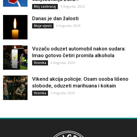
4 Avgusta, 2026
Moj saobraćaj
Danas je dan žalosti
4 Avgusta, 2026
Moje vijesti
Vozaču oduzet automobil nakon sudara:
Imao gotovo četiri promila alkohola
4 Avgusta, 2026
Hronika
Vikend akcija policije: Osam osoba lišeno
slobode, oduzeti marihuana i kokain
3 Avgusta, 2026
Hronika