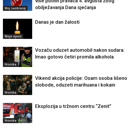
više putnih pravaca 4. avgusta zbog
obilježavanja Dana sjećanja
Moj saobraćaj
Danas je dan žalosti
Moje vijesti
Vozaču oduzet automobil nakon sudara:
Imao gotovo četiri promila alkohola
Hronika
Vikend akcija policije: Osam osoba lišeno
slobode, oduzeti marihuana i kokain
Hronika
Eksplozija u tržnom centru “Zenit”
Hronika