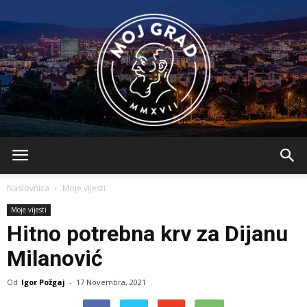
BLMojGrad
Naslovnica
Moje vijesti
Moje vijesti
Hitno potrebna krv za Dijanu
Milanović
Od
Igor Požgaj
-
17 Novembra, 2021