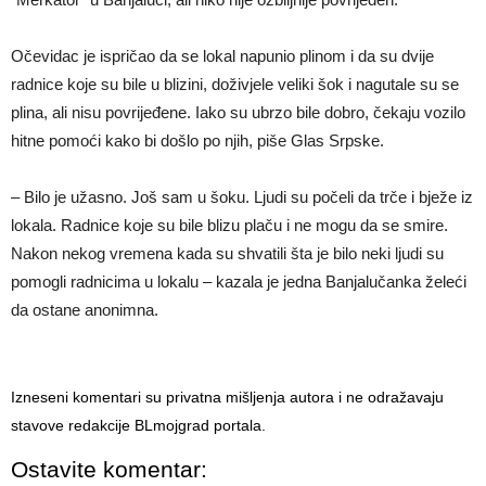
Očevidac je ispričao da se lokal napunio plinom i da su dvije
radnice koje su bile u blizini, doživjele veliki šok i nagutale su se
plina, ali nisu povrijeđene. Iako su ubrzo bile dobro, čekaju vozilo
hitne pomoći kako bi došlo po njih, piše Glas Srpske.
– Bilo je užasno. Još sam u šoku. Ljudi su počeli da trče i bježe iz
lokala. Radnice koje su bile blizu plaču i ne mogu da se smire.
Nakon nekog vremena kada su shvatili šta je bilo neki ljudi su
pomogli radnicima u lokalu – kazala je jedna Banjalučanka želeći
da ostane anonimna.
Izneseni komentari su privatna mišljenja autora i ne odražavaju
stavove redakcije BLmojgrad portala.
Ostavite komentar: