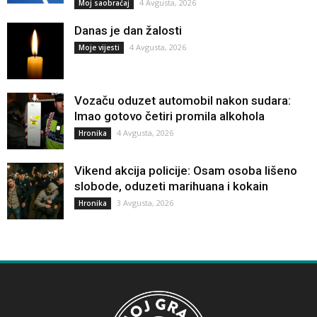
4 Avgusta, 2026
Moj saobraćaj
Danas je dan žalosti
4 Avgusta, 2026
Moje vijesti
Vozaču oduzet automobil nakon sudara:
Imao gotovo četiri promila alkohola
4 Avgusta, 2026
Hronika
Vikend akcija policije: Osam osoba lišeno
slobode, oduzeti marihuana i kokain
3 Avgusta, 2026
Hronika