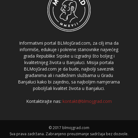
Informativni portal BLMojGrad.com, za cilj ima da
informiše, edukuje i pokrene stanovnike najvećeg
grada Republike Srpske u izgradnji što boljeg i
kvalitetnijeg života u Banjaluci. Misija portala
BLMojGrad.com je da bude, najbolji saveznik
građanima ali i nadležnim službama u Gradu
Banjaluci kako bi zajedno, sa najboljim namjerama
poboljšali kvalitet života u Banjaluci.
Kontaktirajte nas:
kontakt@blmojgrad.com
© 2017 blmojgrad.com
Sva prava zadržana. Zabranjeno preuzimanje sadržaja bez dozvole.