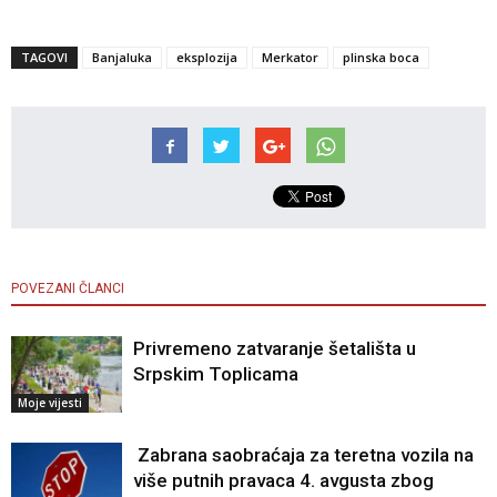
TAGOVI
Banjaluka
eksplozija
Merkator
plinska boca
POVEZANI ČLANCI
Privremeno zatvaranje šetališta u
Srpskim Toplicama
Moje vijesti
Zabrana saobraćaja za teretna vozila na
više putnih pravaca 4. avgusta zbog