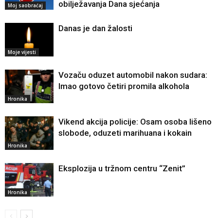
obilježavanja Dana sjećanja
Moj saobraćaj
Danas je dan žalosti
Moje vijesti
Vozaču oduzet automobil nakon sudara:
Imao gotovo četiri promila alkohola
Hronika
Vikend akcija policije: Osam osoba lišeno
slobode, oduzeti marihuana i kokain
Hronika
Eksplozija u tržnom centru “Zenit”
Hronika