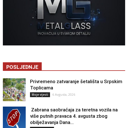
POSLJEDNJE
Privremeno zatvaranje šetališta u Srpskim
Toplicama
6 Avgusta, 2026
Moje vijesti
Zabrana saobraćaja za teretna vozila na
više putnih pravaca 4. avgusta zbog
obilježavanja Dana...