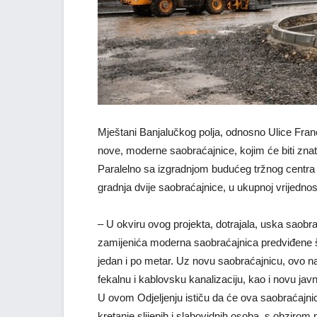
Mještani Banjalučkog polja, odnosno Ulice Frane
nove, moderne saobraćajnice, kojim će biti zna
Paralelno sa izgradnjom budućeg tržnog centra „De
gradnja dvije saobraćajnice, u ukupnoj vrijedno
– U okviru ovog projekta, dotrajala, uska saobra
zamijenića moderna saobraćajnica predviđene š
jedan i po metar. Uz novu saobraćajnicu, ovo nas
fekalnu i kablovsku kanalizaciju, kao i novu javn
U ovom Odjeljenju ističu da će ova saobraćajnica
kretanje slijepih i slabovidnih osoba, s obzirom n