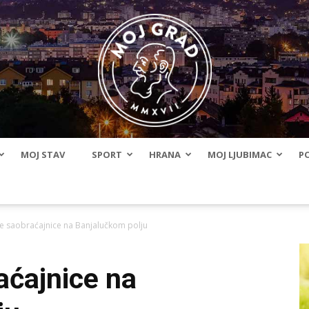
MOJ STAV
SPORT
HRANA
MOJ LJUBIMAC
PO
BLMojGrad
ve saobraćajnice na Banjalučkom polju
aćajnice na