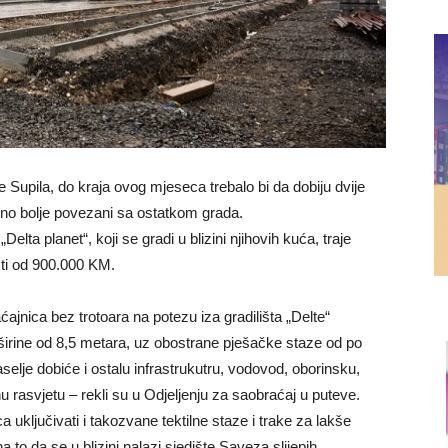
 Supila, do kraja ovog mjeseca trebalo bi da dobiju dvije
tno bolje povezani sa ostatkom grada.
lta planet“, koji se gradi u blizini njihovih kuća, traje
sti od 900.000 KM.
ćajnica bez trotoara na potezu iza gradilišta „Delte“
irine od 8,5 metara, uz obostrane pješačke staze od po
elje dobiće i ostalu infrastrukutru, vodovod, oborinsku,
u rasvjetu – rekli su u Odjeljenju za saobraćaj u puteve.
 uključivati i takozvane tektilne staze i trake za lakše
a to da se u blizini nalazi sjedište Saveza slijepih.