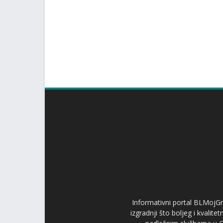
Informativni portal BLMojGr
izgradnji što boljeg i kvalit