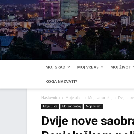
MOJ GRAD
MOJ VRBAS
MOJ ŽIVOT
KOGA NAZVATI?
Naslovnica
Moje ulice
Moj saobraćaj
Dvije no
Moje ulice
Moj saobraćaj
Moje vijesti
Dvije nove saobr