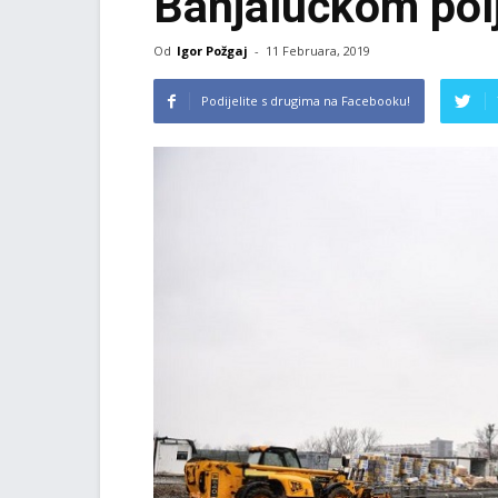
Banjalučkom pol
Od
Igor Požgaj
-
11 Februara, 2019
Podijelite s drugima na Facebooku!