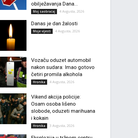
obilježavanja Dana...
4 Avgusta, 2026
Moj saobraćaj
Danas je dan žalosti
4 Avgusta, 2026
Moje vijesti
Vozaču oduzet automobil
nakon sudara: Imao gotovo
četiri promila alkohola
4 Avgusta, 2026
Hronika
Vikend akcija policije:
Osam osoba lišeno
slobode, oduzeti marihuana
i kokain
3 Avgusta, 2026
Hronika
Eksplozija u tržnom centru