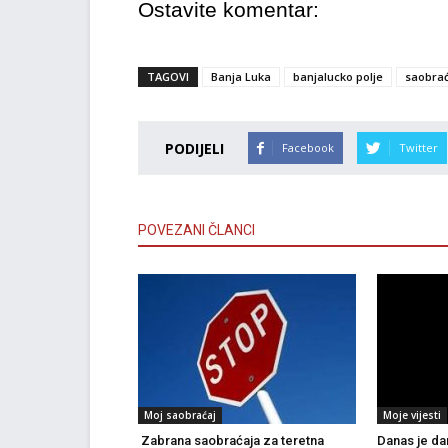
Ostavite komentar:
TAGOVI
Banja Luka
banjalucko polje
saobrać
PODIJELI
Facebook
Twitter
POVEZANI ČLANCI
Moj saobraćaj
Moje vijesti
Zabrana saobraćaja za teretna
Danas je dan