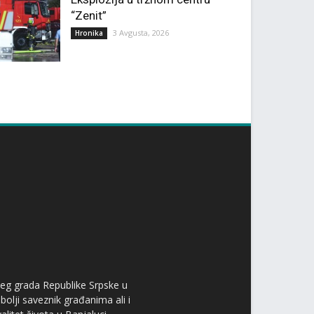
“Zenit”
3 Avgusta, 2026
Hronika
ćeg grada Republike Srpske u
bolji saveznik građanima ali i