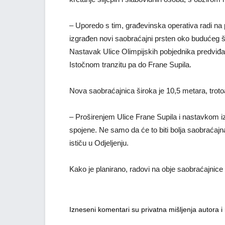
– Uporedo s tim, građevinska operativa radi na p
izgrađen novi saobraćajni prsten oko budućeg š
Nastavak Ulice Olimpijskih pobjednika predviđ
Istočnom tranzitu pa do Frane Supila.
Nova saobraćajnica široka je 10,5 metara, troto
– Proširenjem Ulice Frane Supila i nastavkom izg
spojene. Ne samo da će to biti bolja saobraćajna
ističu u Odjeljenju.
Kako je planirano, radovi na obje saobraćajnice
Izneseni komentari su privatna mišljenja autora 