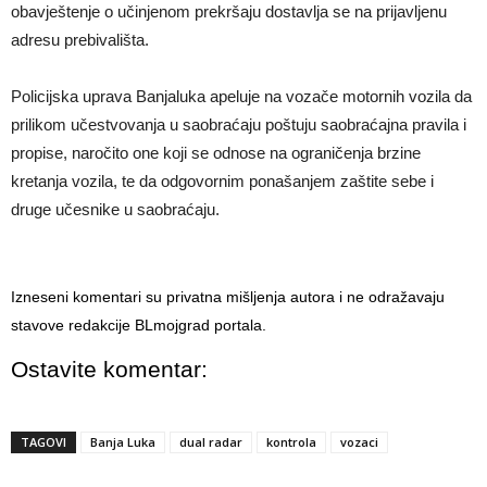
obavještenje o učinjenom prekršaju dostavlja se na prijavljenu
adresu prebivališta.
Policijska uprava Banjaluka apeluje na vozače motornih vozila da
prilikom učestvovanja u saobraćaju poštuju saobraćajna pravila i
propise, naročito one koji se odnose na ograničenja brzine
kretanja vozila, te da odgovornim ponašanjem zaštite sebe i
druge učesnike u saobraćaju.
Izneseni komentari su privatna mišljenja autora i ne odražavaju
stavove redakcije BLmojgrad portala.
Ostavite komentar:
TAGOVI
Banja Luka
dual radar
kontrola
vozaci