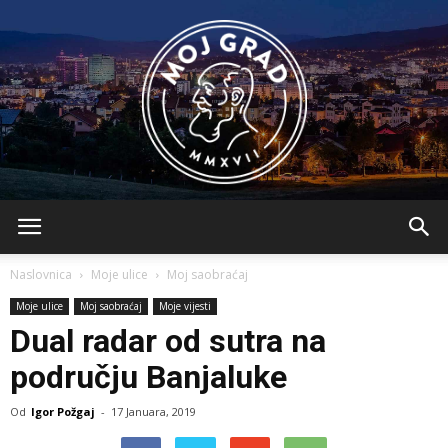
BLMojGrad
Naslovnica
Moje ulice
Moj saobraćaj
Moje ulice
Moj saobraćaj
Moje vijesti
Dual radar od sutra na
području Banjaluke
Od
Igor Požgaj
-
17 Januara, 2019