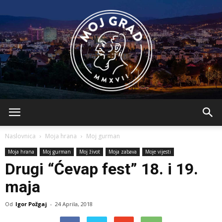
BLMojGrad
Naslovnica
Moja hrana
Moj gurman
Moja hrana
Moj gurman
Moj život
Moja zabava
Moje vijesti
Drugi “Ćevap fest” 18. i 19.
maja
Od
Igor Požgaj
-
24 Aprila, 2018