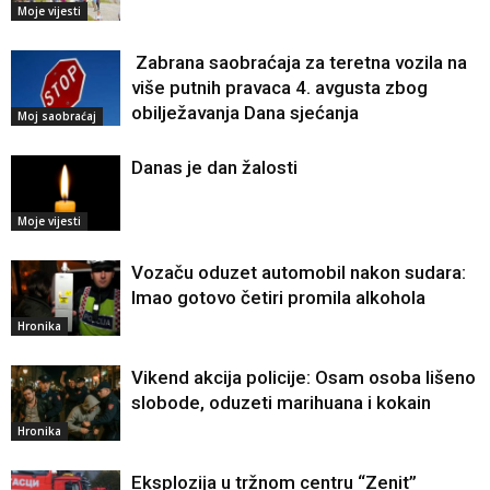
Moje vijesti
Zabrana saobraćaja za teretna vozila na
više putnih pravaca 4. avgusta zbog
obilježavanja Dana sjećanja
Moj saobraćaj
Danas je dan žalosti
Moje vijesti
Vozaču oduzet automobil nakon sudara:
Imao gotovo četiri promila alkohola
Hronika
Vikend akcija policije: Osam osoba lišeno
slobode, oduzeti marihuana i kokain
Hronika
Eksplozija u tržnom centru “Zenit”