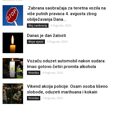
Zabrana saobraćaja za teretna vozila na
više putnih pravaca 4. avgusta zbog
obilježavanja Dana...
4 Avgusta, 2026
Moj saobraćaj
Danas je dan žalosti
4 Avgusta, 2026
Moje vijesti
Vozaču oduzet automobil nakon sudara:
Imao gotovo četiri promila alkohola
4 Avgusta, 2026
Hronika
Vikend akcija policije: Osam osoba lišeno
slobode, oduzeti marihuana i kokain
3 Avgusta, 2026
Hronika