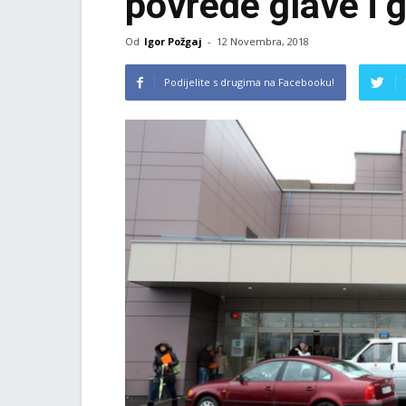
povrede glave i 
Od
Igor Požgaj
-
12 Novembra, 2018
Podijelite s drugima na Facebooku!