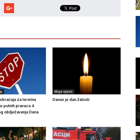
aj
Moje vijesti
braćaja za teretna
Danas je dan žalosti
še putnih pravaca 4.
g obilježavanja Dana