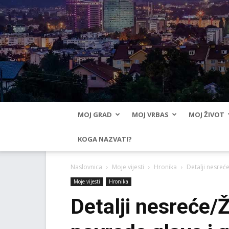
MOJ GRAD
MOJ VRBAS
MOJ ŽIVOT
KOGA NAZVATI?
Naslovnica
Moje vijesti
Hronika
Detalji nesreć
Moje vijesti
Hronika
Detalji nesreće/