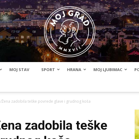
MOJ STAV
SPORT
HRANA
MOJ LJUBIMAC
PO
BLMojGrad
e/Žena zadobila teške povrede glave i grudnog koša
Žena zadobila teške