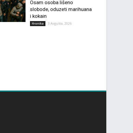
Osam osoba lišeno
slobode, oduzeti marihuana
i kokain
3 Avgusta, 2026
Hronika