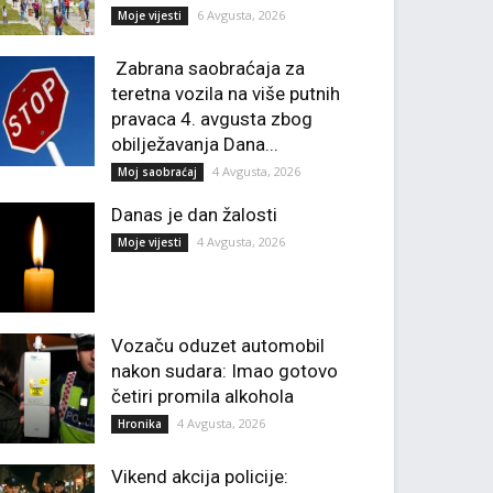
6 Avgusta, 2026
Moje vijesti
Zabrana saobraćaja za
teretna vozila na više putnih
pravaca 4. avgusta zbog
obilježavanja Dana...
4 Avgusta, 2026
Moj saobraćaj
Danas je dan žalosti
4 Avgusta, 2026
Moje vijesti
Vozaču oduzet automobil
nakon sudara: Imao gotovo
četiri promila alkohola
4 Avgusta, 2026
Hronika
Vikend akcija policije: