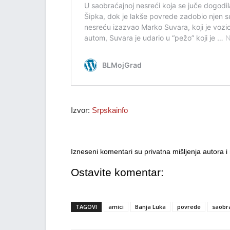
Izvor:
Srpskainfo
Izneseni komentari su privatna mišljenja autora 
Ostavite komentar:
TAGOVI
amici
Banja Luka
povrede
saobr