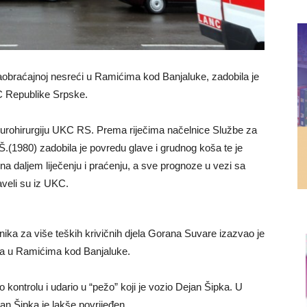
saobraćajnoj nesreći u Ramićima kod Banjaluke, zadobila je
KC Republike Srpske.
neurohirurgiju UKC RS. Prema riječima načelnice Službe za
Š.(1980) zadobila je povredu glave i grudnog koša te je
na daljem liječenju i praćenju, a sve prognoze u vezi sa
veli su iz UKC.
ka za više teških krivičnih djela Gorana Suvare izazvao je
ila u Ramićima kod Banjaluke.
 kontrolu i udario u “pežo” koji je vozio Dejan Šipka. U
an Šipka je lakše povrijeđen.