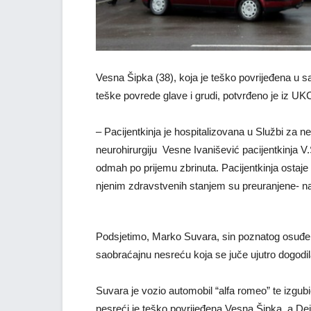
Vesna Šipka (38), koja je teško povrijeđena u 
teške povrede glave i grudi, potvrđeno je iz U
– Pacijentkinja je hospitalizovana u Službi za 
neurohirurgiju Vesne Ivanišević pacijentkinja V.
odmah po prijemu zbrinuta. Pacijentkinja ostaje 
njenim zdravstvenih stanjem su preuranjene- na
Podsjetimo, Marko Suvara, sin poznatog osuđeni
saobraćajnu nesreću koja se juče ujutro dogod
Suvara je vozio automobil “alfa romeo” te izgubio
nesreći je teško povrijeđena Vesna Šipka, a Dej