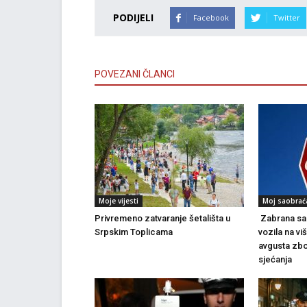
PODIJELI
Facebook
Twitter
POVEZANI ČLANCI
Moje vijesti
Moj saobrać
Privremeno zatvaranje šetališta u
Zabrana sao
Srpskim Toplicama
vozila na vi
avgusta zbo
sjećanja