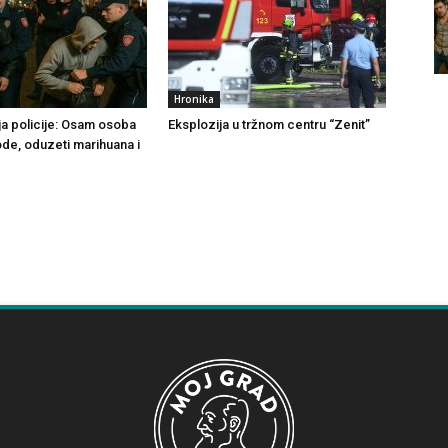
Hronika
ja policije: Osam osoba
Eksplozija u tržnom centru “Zenit”
ode, oduzeti marihuana i