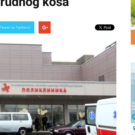
grudnog koša
Tweet na Twitteru!