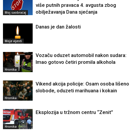
više putnih pravaca 4. avgusta zbog
obilježavanja Dana sjećanja
Moj saobraćaj
Danas je dan žalosti
Moje vijesti
Vozaču oduzet automobil nakon sudara:
Imao gotovo četiri promila alkohola
Hronika
Vikend akcija policije: Osam osoba lišeno
slobode, oduzeti marihuana i kokain
Hronika
Eksplozija u tržnom centru “Zenit”
Hronika