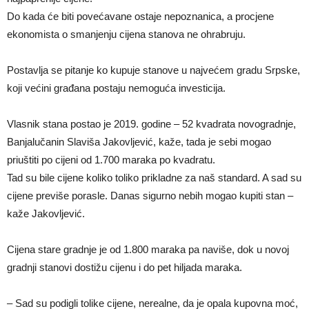
Do kada će biti povećavane ostaje nepoznanica, a procjene
ekonomista o smanjenju cijena stanova ne ohrabruju.
Postavlja se pitanje ko kupuje stanove u najvećem gradu Srpske,
koji većini građana postaju nemoguća investicija.
Vlasnik stana postao je 2019. godine – 52 kvadrata novogradnje,
Banjalučanin Slaviša Јakovljević, kaže, tada je sebi mogao
priuštiti po cijeni od 1.700 maraka po kvadratu.
Tad su bile cijene koliko toliko prikladne za naš standard. A sad su
cijene previše porasle. Danas sigurno nebih mogao kupiti stan –
kaže Јakovljević.
Cijena stare gradnje je od 1.800 maraka pa naviše, dok u novoj
gradnji stanovi dostižu cijenu i do pet hiljada maraka.
– Sad su podigli tolike cijene, nerealne, da je opala kupovna moć,