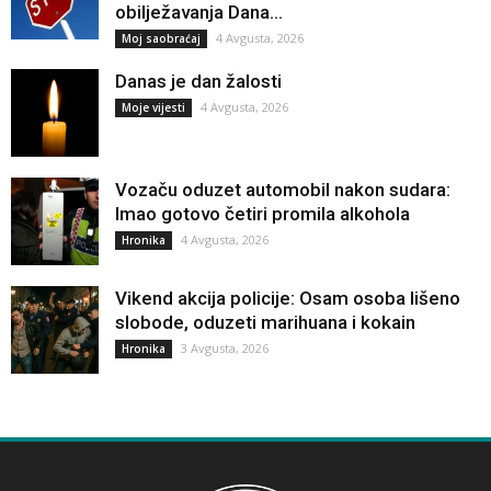
obilježavanja Dana...
4 Avgusta, 2026
Moj saobraćaj
Danas je dan žalosti
4 Avgusta, 2026
Moje vijesti
Vozaču oduzet automobil nakon sudara:
Imao gotovo četiri promila alkohola
4 Avgusta, 2026
Hronika
Vikend akcija policije: Osam osoba lišeno
slobode, oduzeti marihuana i kokain
3 Avgusta, 2026
Hronika