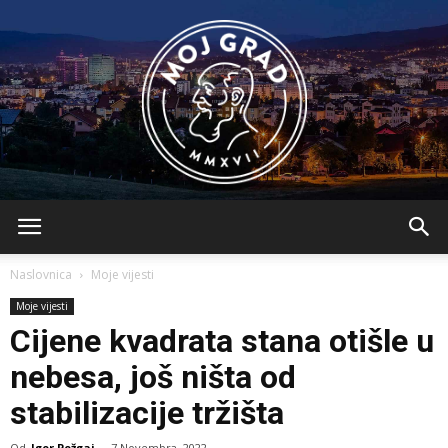
BLMojGrad
Naslovnica
Moje vijesti
Moje vijesti
Cijene kvadrata stana otišle u
nebesa, još ništa od
stabilizacije tržišta
Od
Igor Požgaj
-
7 Novembra, 2022