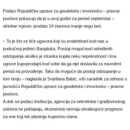
Podaci Republičke uprave za geodetske i imovinsko – pravne
poslove pokazuju da je u ovoj godini za period septembar –
oktobar mjesec prodato 14 stanova manje nego lani.
– To je što se tiče ugovora koji su evidentirani kod nas u
područnoj jedinici Banjaluka. Postoji mogućnost određenih
odstupanja ukoliko je stranka kupila neku nepokretnost i ima
ugovor kupoprodajni kod sebe da ga nije dostavila za navedeni
period na provođenje. Tako da moguće da postoji odstupanje u
tom broju – naglasila je Svjetlana Babić, viši saradnik za odnose s
javnošću Republičke uprave za geodetske i imovinsko – pravne
poslove.
A dok se podaci institucija, agencija za nekretnine i građevinskog
sektora ne poklapaju, ekonomisti nemaju ohrabrujuće prognoze
za one koji tek planiraju kupovinu stana.