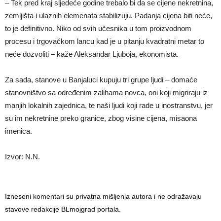
– Tek pred kraj sljedeće godine trebalo bi da se cijene nekretnina,
zemljišta i ulaznih elemenata stabilizuju. Padanja cijena biti neće,
to je definitivno. Niko od svih učesnika u tom proizvodnom
procesu i trgovačkom lancu kad je u pitanju kvadratni metar to
neće dozvoliti – kaže Aleksandar Ljuboja, ekonomista.
Za sada, stanove u Banjaluci kupuju tri grupe ljudi – domaće
stanovništvo sa određenim zalihama novca, oni koji migriraju iz
manjih lokalnih zajednica, te naši ljudi koji rade u inostranstvu, jer
su im nekretnine preko granice, zbog visine cijena, misaona
imenica.
Izvor: N.N.
Izneseni komentari su privatna mišljenja autora i ne odražavaju
stavove redakcije BLmojgrad portala.