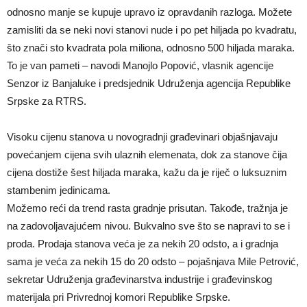
odnosno manje se kupuje upravo iz opravdanih razloga. Možete
zamisliti da se neki novi stanovi nude i po pet hiljada po kvadratu,
što znači sto kvadrata pola miliona, odnosno 500 hiljada maraka.
To je van pameti – navodi Manojlo Popović, vlasnik agencije
Senzor iz Banjaluke i predsjednik Udruženja agencija Republike
Srpske za RTRS.
Visoku cijenu stanova u novogradnji građevinari objašnjavaju
povećanjem cijena svih ulaznih elemenata, dok za stanove čija
cijena dostiže šest hiljada maraka, kažu da je riječ o luksuznim
stambenim jedinicama.
Možemo reći da trend rasta gradnje prisutan. Takođe, tražnja je
na zadovoljavajućem nivou. Bukvalno sve što se napravi to se i
proda. Prodaja stanova veća je za nekih 20 odsto, a i gradnja
sama je veća za nekih 15 do 20 odsto – pojašnjava Mile Petrović,
sekretar Udruženja građevinarstva industrije i građevinskog
materijala pri Privrednoj komori Republike Srpske.