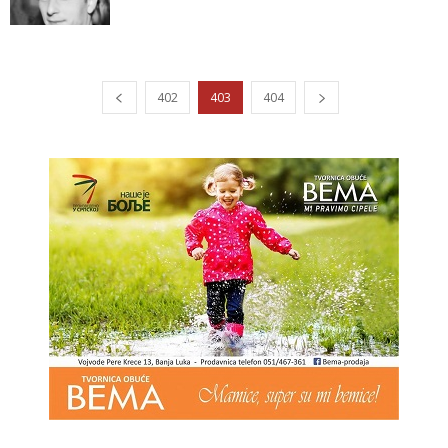
402
403
404