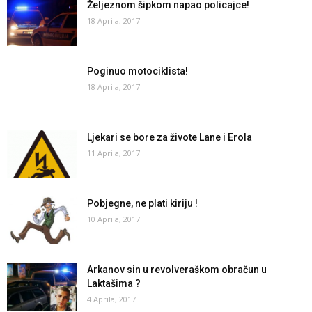
Željeznom šipkom napao policajce!
18 Aprila, 2017
Poginuo motociklista!
18 Aprila, 2017
Ljekari se bore za živote Lane i Erola
11 Aprila, 2017
Pobjegne, ne plati kiriju !
10 Aprila, 2017
Arkanov sin u revolveraškom obračun u
Laktašima ?
4 Aprila, 2017