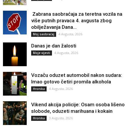
Zabrana saobraćaja za teretna vozila na
više putnih pravaca 4. avgusta zbog
obilježavanja Dana...
4 Avgusta, 2026
Moj saobraćaj
Danas je dan žalosti
4 Avgusta, 2026
Moje vijesti
Vozaču oduzet automobil nakon sudara:
Imao gotovo četiri promila alkohola
4 Avgusta, 2026
Hronika
Vikend akcija policije: Osam osoba lišeno
slobode, oduzeti marihuana i kokain
3 Avgusta, 2026
Hronika