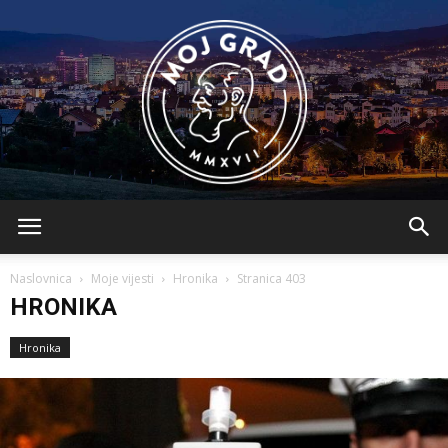
BLMojGrad
Naslovnica
Moje vijesti
Hronika
Stranica 403
HRONIKA
Hronika