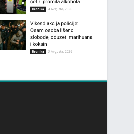
četiri promila alkohola
4 Avgusta, 2026
Hronika
Vikend akcija policije:
Osam osoba lišeno
slobode, oduzeti marihuana
i kokain
3 Avgusta, 2026
Hronika