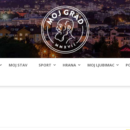
MOJ STAV
SPORT
HRANA
MOJ LJUBIMAC
PO
BLMojGrad