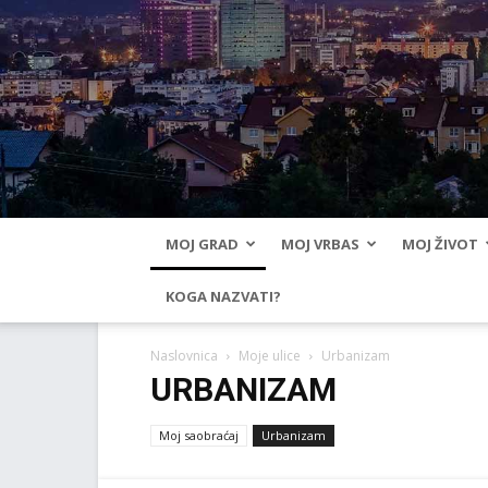
MOJ GRAD
MOJ VRBAS
MOJ ŽIVOT
KOGA NAZVATI?
Naslovnica
Moje ulice
Urbanizam
URBANIZAM
Moj saobraćaj
Urbanizam