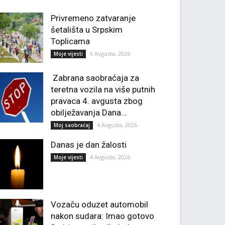
Privremeno zatvaranje
šetališta u Srpskim
Toplicama
6 Avgusta, 2026
Moje vijesti
Zabrana saobraćaja za
teretna vozila na više putnih
pravaca 4. avgusta zbog
obilježavanja Dana...
4 Avgusta, 2026
Moj saobraćaj
Danas je dan žalosti
4 Avgusta, 2026
Moje vijesti
Vozaču oduzet automobil
nakon sudara: Imao gotovo