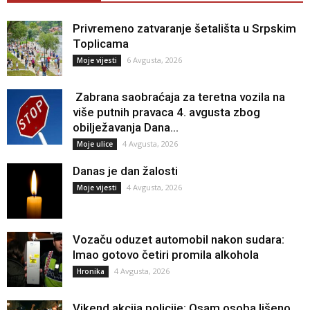
Privremeno zatvaranje šetališta u Srpskim
Toplicama
6 Avgusta, 2026
Moje vijesti
Zabrana saobraćaja za teretna vozila na
više putnih pravaca 4. avgusta zbog
obilježavanja Dana...
4 Avgusta, 2026
Moje ulice
Danas je dan žalosti
4 Avgusta, 2026
Moje vijesti
Vozaču oduzet automobil nakon sudara:
Imao gotovo četiri promila alkohola
4 Avgusta, 2026
Hronika
Vikend akcija policije: Osam osoba lišeno