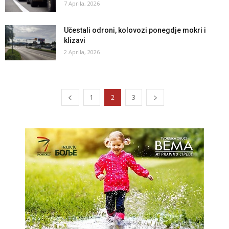
7 Aprila, 2026
Učestali odroni, kolovozi ponegdje mokri i
klizavi
2 Aprila, 2026
1
2
3