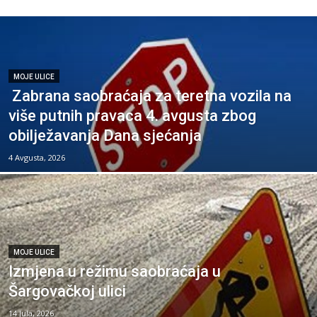
MOJE ULICE
Zabrana saobraćaja za teretna vozila na
više putnih pravaca 4. avgusta zbog
obilježavanja Dana sjećanja
4 Avgusta, 2026
MOJE ULICE
Izmjena u režimu saobraćaja u
Šargovačkoj ulici
14 Jula, 2026