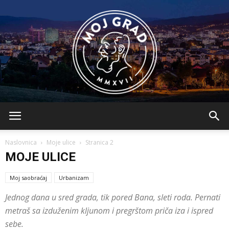
BLMojGrad
Naslovnica
Moje ulice
Stranica 2
MOJE ULICE
Moj saobraćaj
Urbanizam
Jednog dana u sred grada, tik pored Bana, sleti roda. Pernati
metraš sa izduženim kljunom i pregrštom priča iza i ispred
sebe.