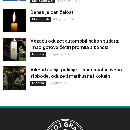
4 Avgusta, 2026
Moj saobraćaj
Danas je dan žalosti
4 Avgusta, 2026
Moje vijesti
Vozaču oduzet automobil nakon sudara:
Imao gotovo četiri promila alkohola
4 Avgusta, 2026
Hronika
Vikend akcija policije: Osam osoba lišeno
slobode, oduzeti marihuana i kokain
3 Avgusta, 2026
Hronika