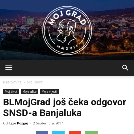
BLMojGrad
Naslovnica
Moj život
Moj život
Moje ulice
Moje vijesti
BLMojGrad još čeka odgovor
SNSD-a Banjaluka
Od
Igor Požgaj
-
2 Septembra, 2017