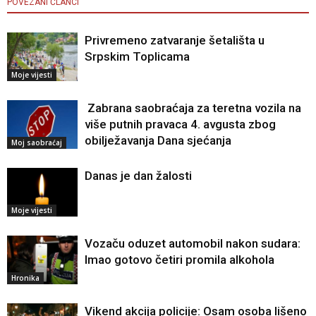
POVEZANI ČLANCI
Privremeno zatvaranje šetališta u
Srpskim Toplicama
Moje vijesti
Zabrana saobraćaja za teretna vozila na
više putnih pravaca 4. avgusta zbog
obilježavanja Dana sjećanja
Moj saobraćaj
Danas je dan žalosti
Moje vijesti
Vozaču oduzet automobil nakon sudara:
Imao gotovo četiri promila alkohola
Hronika
Vikend akcija policije: Osam osoba lišeno