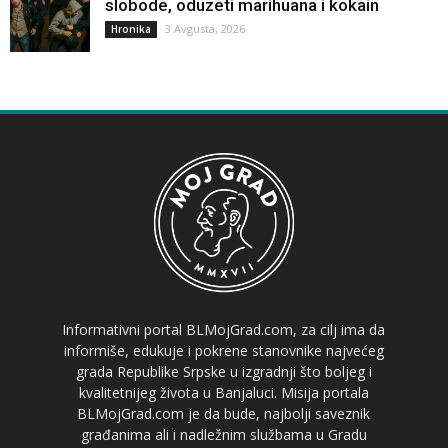
slobode, oduzeti marihuana i kokain
3 Avgusta, 2026
Hronika
Informativni portal BLMojGrad.com, za cilj ima da
informiše, edukuje i pokrene stanovnike najvećeg
grada Republike Srpske u izgradnji što boljeg i
kvalitetnijeg života u Banjaluci. Misija portala
BLMojGrad.com je da bude, najbolji saveznik
građanima ali i nadležnim službama u Gradu