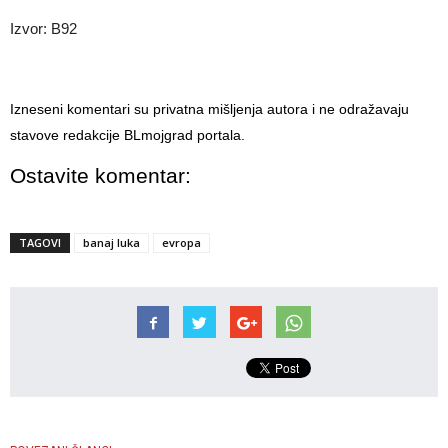
Izvor: B92
Izneseni komentari su privatna mišljenja autora i ne odražavaju
stavove redakcije BLmojgrad portala.
Ostavite komentar:
TAGOVI
banaj luka
evropa