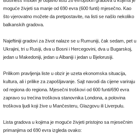
Business Insider je objavio listu 26 evropskih gradova u kojima je
moguće živjeti sa manje od 690 evra (600 funti) mjesečno. Kao
što vjerovatno možete da pretpostavite, na listi se našlo nekoliko
balkanskih gradova.
Najeftiniji gradovi za život nalaze se u Rumuniji, čak sedam, pet u
Ukrajini, tri u Rusiji, dva u Bosni i Hercegovini, dva u Bugarskoj,
jedan u Makedoniji, jedan u Albaniji i jedan u Bjelorusiji.
Prilikom pravljenja liste u obzir je uzeta ekonomska situacija,
kultura, ali i prilike za zapošljavanje. Sajt navodi da cijene variraju
od regiona do regiona. Mjesečni troškovi od 600 funti/690 evra
zapravo su trećina troškova stanovnika Londona, a polovina
troškova ljudi koji žive u Mančesteru, Glazgovu ili Liverpulu.
Lista gradova u kojima je moguće živjeti pristojno sa mjesečnim
primanjima od 690 evra izgleda ovako: