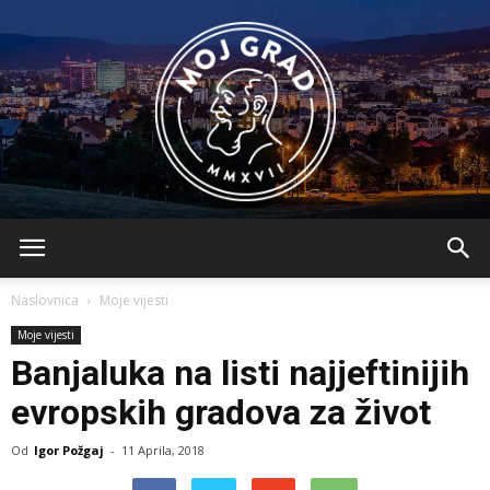
BLMojGrad
Naslovnica
Moje vijesti
Moje vijesti
Banjaluka na listi najjeftinijih
evropskih gradova za život
Od
Igor Požgaj
-
11 Aprila, 2018