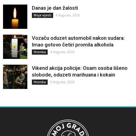
Danas je dan žalosti
4 Avgusta, 2026
Moje vijesti
Vozaču oduzet automobil nakon sudara:
Imao gotovo četiri promila alkohola
4 Avgusta, 2026
Hronika
Vikend akcija policije: Osam osoba lišeno
slobode, oduzeti marihuana i kokain
3 Avgusta, 2026
Hronika