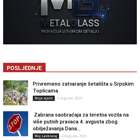
POSLJEDNJE
Privremeno zatvaranje šetališta u Srpskim
Toplicama
6 Avgusta, 2026
Moje vijesti
Zabrana saobraćaja za teretna vozila na
više putnih pravaca 4. avgusta zbog
obilježavanja Dana...
4 Avgusta, 2026
Moj saobraćaj