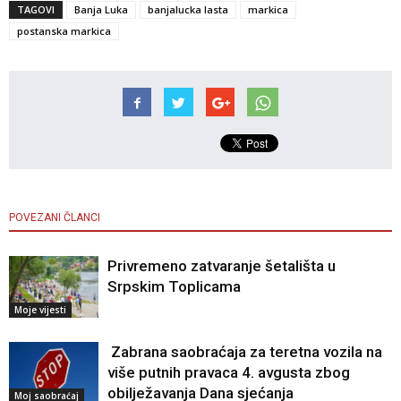
TAGOVI
Banja Luka
banjalucka lasta
markica
postanska markica
POVEZANI ČLANCI
Privremeno zatvaranje šetališta u
Srpskim Toplicama
Moje vijesti
Zabrana saobraćaja za teretna vozila na
više putnih pravaca 4. avgusta zbog
obilježavanja Dana sjećanja
Moj saobraćaj