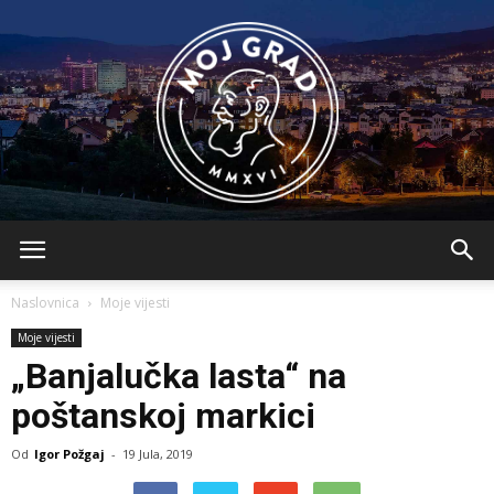
BLMojGrad
Naslovnica
Moje vijesti
Moje vijesti
„Banjalučka lasta“ na
poštanskoj markici
Od
Igor Požgaj
-
19 Jula, 2019