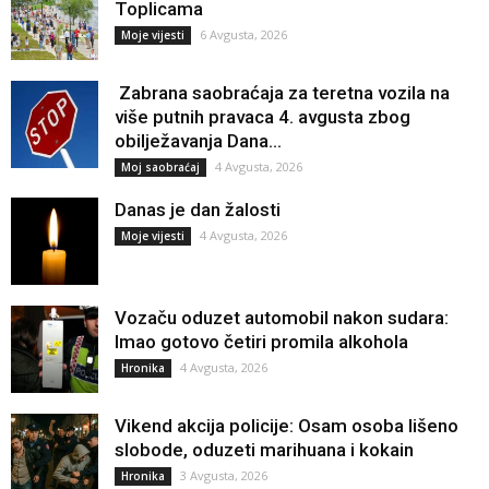
Toplicama
6 Avgusta, 2026
Moje vijesti
Zabrana saobraćaja za teretna vozila na
više putnih pravaca 4. avgusta zbog
obilježavanja Dana...
4 Avgusta, 2026
Moj saobraćaj
Danas je dan žalosti
4 Avgusta, 2026
Moje vijesti
Vozaču oduzet automobil nakon sudara:
Imao gotovo četiri promila alkohola
4 Avgusta, 2026
Hronika
Vikend akcija policije: Osam osoba lišeno
slobode, oduzeti marihuana i kokain
3 Avgusta, 2026
Hronika