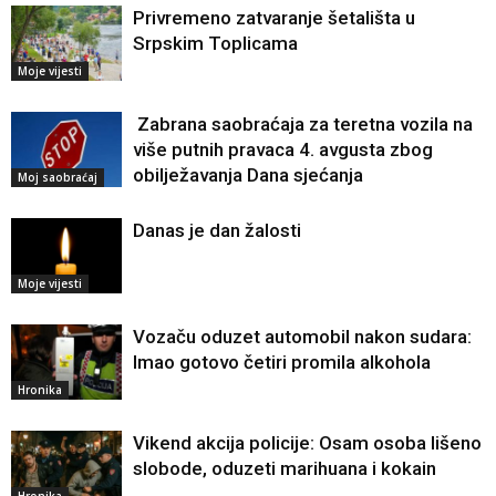
Privremeno zatvaranje šetališta u
Srpskim Toplicama
Moje vijesti
Zabrana saobraćaja za teretna vozila na
više putnih pravaca 4. avgusta zbog
obilježavanja Dana sjećanja
Moj saobraćaj
Danas je dan žalosti
Moje vijesti
Vozaču oduzet automobil nakon sudara:
Imao gotovo četiri promila alkohola
Hronika
Vikend akcija policije: Osam osoba lišeno
slobode, oduzeti marihuana i kokain