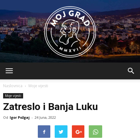
BLMojGrad
Naslovnica
Moje vijesti
Moje vijesti
Zatreslo i Banja Luku
Od
Igor Požgaj
-
24 Juna, 2022