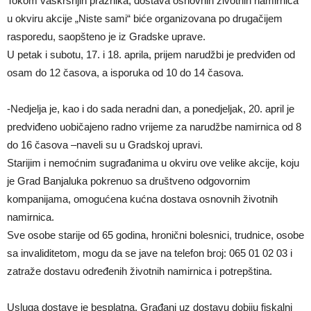
Tokom vaskršnjih praznika, dostava osnovnih životnih namirnica
u okviru akcije „Niste sami“ biće organizovana po drugačijem
rasporedu, saopšteno je iz Gradske uprave.
U petak i subotu, 17. i 18. aprila, prijem narudžbi je predviđen od
osam do 12 časova, a isporuka od 10 do 14 časova.
-Nedjelja je, kao i do sada neradni dan, a ponedjeljak, 20. april je
predviđeno uobičajeno radno vrijeme za narudžbe namirnica od 8
do 16 časova –naveli su u Gradskoj upravi.
Starijim i nemoćnim sugrađanima u okviru ove velike akcije, koju
je Grad Banjaluka pokrenuo sa društveno odgovornim
kompanijama, omogućena kućna dostava osnovnih životnih
namirnica.
Sve osobe starije od 65 godina, hronični bolesnici, trudnice, osobe
sa invaliditetom, mogu da se jave na telefon broj: 065 01 02 03 i
zatraže dostavu određenih životnih namirnica i potrepština.
Usluga dostave je besplatna. Građani uz dostavu dobiju fiskalni