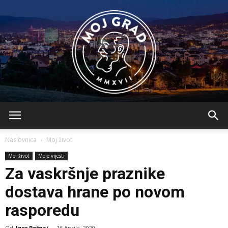
BLMojGrad
Naslovnica
Moj život
Moj život
Moje vijesti
Za vaskršnje praznike
dostava hrane po novom
rasporedu
Od
Igor Požgaj
-
16 Aprila, 2020