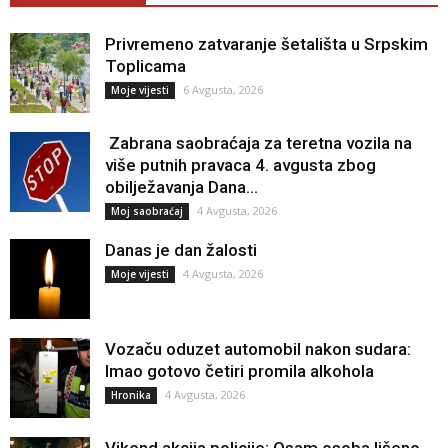
Privremeno zatvaranje šetališta u Srpskim
Toplicama
6 Avgusta, 2026
Moje vijesti
Zabrana saobraćaja za teretna vozila na
više putnih pravaca 4. avgusta zbog
obilježavanja Dana...
4 Avgusta, 2026
Moj saobraćaj
Danas je dan žalosti
4 Avgusta, 2026
Moje vijesti
Vozaču oduzet automobil nakon sudara:
Imao gotovo četiri promila alkohola
4 Avgusta, 2026
Hronika
Vikend akcija policije: Osam osoba lišeno