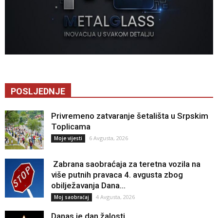
POSLJEDNJE
Privremeno zatvaranje šetališta u Srpskim
Toplicama
6 Avgusta, 2026
Moje vijesti
Zabrana saobraćaja za teretna vozila na
više putnih pravaca 4. avgusta zbog
obilježavanja Dana...
4 Avgusta, 2026
Moj saobraćaj
Danas je dan žalosti