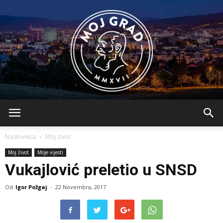
BLMojGrad
Naslovnica
Moj život
Moj život
Moje vijesti
Vukajlović preletio u SNSD
Od
Igor Požgaj
-
22 Novembra, 2017