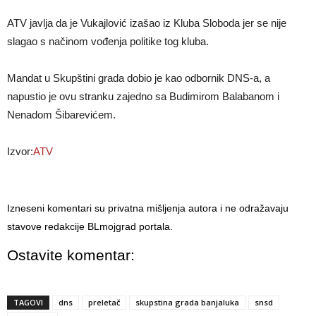
ATV javlja da je Vukajlović izašao iz Kluba Sloboda jer se nije
slagao s načinom vođenja politike tog kluba.
Mandat u Skupštini grada dobio je kao odbornik DNS-a, a
napustio je ovu stranku zajedno sa Budimirom Balabanom i
Nenadom Šibarevićem.
Izvor:
ATV
Izneseni komentari su privatna mišljenja autora i ne odražavaju
stavove redakcije BLmojgrad portala.
Ostavite komentar:
TAGOVI
dns
preletač
skupstina grada banjaluka
snsd