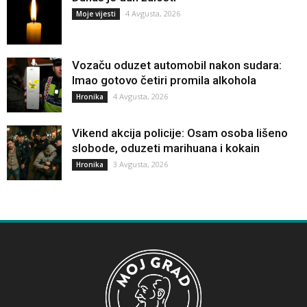
4 Avgusta, 2026
Moje vijesti
Vozaču oduzet automobil nakon sudara:
Imao gotovo četiri promila alkohola
4 Avgusta, 2026
Hronika
Vikend akcija policije: Osam osoba lišeno
slobode, oduzeti marihuana i kokain
3 Avgusta, 2026
Hronika