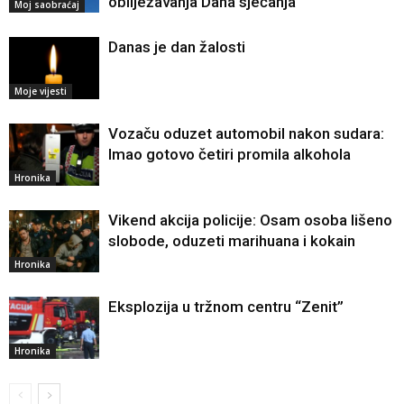
obilježavanja Dana sjećanja
Moj saobraćaj
Danas je dan žalosti
Moje vijesti
Vozaču oduzet automobil nakon sudara:
Imao gotovo četiri promila alkohola
Hronika
Vikend akcija policije: Osam osoba lišeno
slobode, oduzeti marihuana i kokain
Hronika
Eksplozija u tržnom centru “Zenit”
Hronika