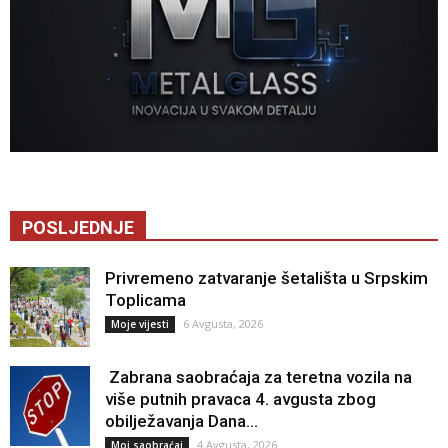
POSLJEDNJE
Privremeno zatvaranje šetališta u Srpskim
Toplicama
6 Avgusta, 2026
Moje vijesti
Zabrana saobraćaja za teretna vozila na
više putnih pravaca 4. avgusta zbog
obilježavanja Dana...
4 Avgusta, 2026
Moj saobraćaj