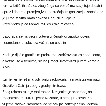
terena kritičnih tačaka, zbog čega se vozačima savjetuje dodatni
oprez i da prate promjenljivu saobraćajnu signalizaciju, saopšteno
je jutros iz Auto-moto saveza Republike Srpske.
Predviđeno je da radovi traju do kraja mjeseca.
Saobraćaj se na većini puteva u Republici Srpskoj odvija
nesmetano, a uslovi za vožnju su povoljni.
Kada je riječ o graničnim prelazima, zadržavanja za sada nema,
a vozači se o trenutnoj situaciji mogu informisati putem kamera
AMS.
Izmijenjen je režim u odvijanju saobraćaja na magistalnom putu
Gradiška-Čatrnja zbog izgradnje trotoara.
Zbog rekonstrukcije raskrsnice, izmijenjen je saobraćaj na
magistralnom putu Prijedor-Kozarac, u naselju Orlovci. Za
vrijeme radova, saobraćaj će se odvijati naizmjenično, jednom