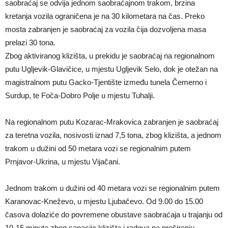
saobraćaj se odvija jednom saobraćajnom trakom, brzina
kretanja vozila ograničena je na 30 kilometara na čas. Preko
mosta zabranjen je saobraćaj za vozila čija dozvoljena masa
prelazi 30 tona.
Zbog aktiviranog klizišta, u prekidu je saobraćaj na regionalnom
putu Ugljevik-Glavičice, u mjestu Ugljevik Selo, dok je otežan na
magistralnom putu Gacko-Tjentište između tunela Čemerno i
Surdup, te Foča-Dobro Polje u mjestu Tuhalji.
Na regionalnom putu Kozarac-Mrakovica zabranjen je saobraćaj
za teretna vozila, nosivosti iznad 7,5 tona, zbog klizišta, a jednom
trakom u dužini od 50 metara vozi se regionalnim putem
Prnjavor-Ukrina, u mjestu Vijačani.
Jednom trakom u dužini od 40 metara vozi se regionalnim putem
Karanovac-Kneževo, u mjestu Ljubačevo. Od 9.00 do 15.00
časova dolaziće do povremene obustave saobraćaja u trajanju od
10-15 minuta zbog sanacije klizišta i radova na proširenju