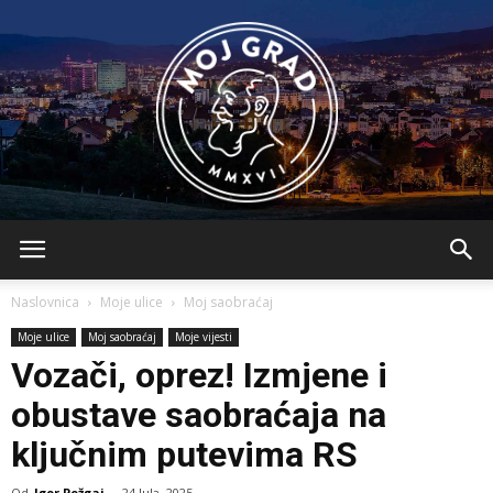
BLMojGrad
Naslovnica
Moje ulice
Moj saobraćaj
Moje ulice
Moj saobraćaj
Moje vijesti
Vozači, oprez! Izmjene i
obustave saobraćaja na
ključnim putevima RS
Od
Igor Požgaj
-
24 Jula, 2025