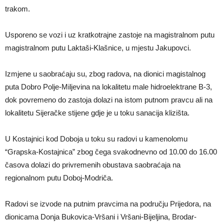
trakom.
Usporeno se vozi i uz kratkotrajne zastoje na magistralnom putu
magistralnom putu Laktaši-Klašnice, u mjestu Jakupovci.
Izmjene u saobraćaju su, zbog radova, na dionici magistalnog
puta Dobro Polje-Miljevina na lokalitetu male hidroelektrane B-3,
dok povremeno do zastoja dolazi na istom putnom pravcu ali na
lokalitetu Sijeračke stijene gdje je u toku sanacija klizišta.
U Kostajnici kod Doboja u toku su radovi u kamenolomu
“Grapska-Kostajnica” zbog čega svakodnevno od 10.00 do 16.00
časova dolazi do privremenih obustava saobraćaja na
regionalnom putu Doboj-Modriča.
Radovi se izvode na putnim pravcima na području Prijedora, na
dionicama Donja Bukovica-Vršani i Vršani-Bijeljina, Brodar-