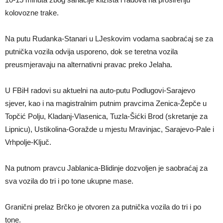
kolovozne trake.
Na putu Rudanka-Stanari u LJeskovim vodama saobraćaj se za
putnička vozila odvija usporeno, dok se teretna vozila
preusmjeravaju na alternativni pravac preko Jelaha.
U FBiH radovi su aktuelni na auto-putu Podlugovi-Sarajevo
sjever, kao i na magistralnim putnim pravcima Zenica-Žepče u
Topčić Polju, Kladanj-Vlasenica, Tuzla-Šićki Brod (skretanje za
Lipnicu), Ustikolina-Goražde u mjestu Mravinjac, Sarajevo-Pale i
Vrhpolje-Ključ.
Na putnom pravcu Jablanica-Blidinje dozvoljen je saobraćaj za
sva vozila do tri i po tone ukupne mase.
Granični prelaz Brčko je otvoren za putnička vozila do tri i po
tone.