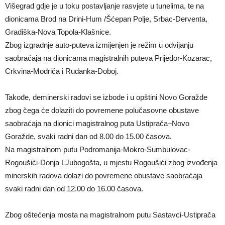
Višegrad gdje je u toku postavljanje rasvjete u tunelima, te na
dionicama Brod na Drini-Hum /Šćepan Polje, Srbac-Derventa,
Gradiška-Nova Topola-Klašnice.
Zbog izgradnje auto-puteva izmijenjen je režim u odvijanju
saobraćaja na dionicama magistralnih puteva Prijedor-Kozarac,
Crkvina-Modriča i Rudanka-Doboj.
Takođe, deminerski radovi se izbode i u opštini Novo Goražde
zbog čega će dolaziti do povremene polučasovne obustave
saobraćaja na dionici magistralnog puta Ustiprača–Novo
Goražde, svaki radni dan od 8.00 do 15.00 časova.
Na magistralnom putu Podromanija-Mokro-Sumbulovac-
Rogoušići-Donja LJubogošta, u mjestu Rogoušići zbog izvođenja
minerskih radova dolazi do povremene obustave saobraćaja
svaki radni dan od 12.00 do 16.00 časova.
Zbog oštećenja mosta na magistralnom putu Sastavci-Ustiprača