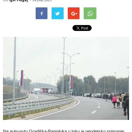
Na auto-putu Gradiška-Banjaluka u toku je geodetsko snimanje