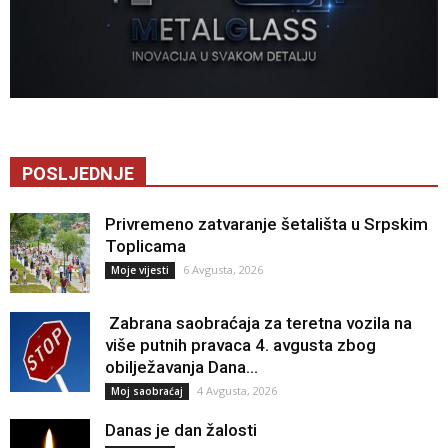
POSLJEDNJE
Privremeno zatvaranje šetališta u Srpskim
Toplicama
6 Avgusta, 2026
Moje vijesti
Zabrana saobraćaja za teretna vozila na
više putnih pravaca 4. avgusta zbog
obilježavanja Dana...
4 Avgusta, 2026
Moj saobraćaj
Danas je dan žalosti