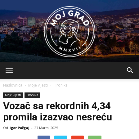
BLMojGrad
Naslovnica
Moje vijesti
Hronika
Moje vijesti
Hronika
Vozač sa rekordnih 4,34
promila izazvao nesreću
Od
Igor Požgaj
-
27 Marta, 2025