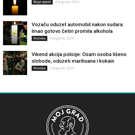
4 Avgusta, 2026
Moje vijesti
Vozaču oduzet automobil nakon sudara:
Imao gotovo četiri promila alkohola
4 Avgusta, 2026
Hronika
Vikend akcija policije: Osam osoba lišeno
slobode, oduzeti marihuana i kokain
3 Avgusta, 2026
Hronika