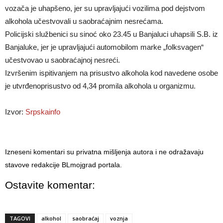
vozača je uhapšeno, jer su upravljajući vozilima pod dejstvom
alkohola učestvovali u saobraćajnim nesrećama.
Policijski službenici su sinoć oko 23.45 u Banjaluci uhapsili S.B. iz
Banjaluke, jer je upravljajući automobilom marke „folksvagen“
učestvovao u saobraćajnoj nesreći.
Izvršenim ispitivanjem na prisustvo alkohola kod navedene osobe
je utvrđenoprisustvo od 4,34 promila alkohola u organizmu.
Izvor:
Srpskainfo
Izneseni komentari su privatna mišljenja autora i ne odražavaju
stavove redakcije BLmojgrad portala.
Ostavite komentar:
TAGOVI
alkohol
saobraćaj
voznja