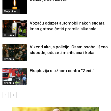
Moje vijesti
Vozaču oduzet automobil nakon sudara:
Imao gotovo četiri promila alkohola
Hronika
Vikend akcija policije: Osam osoba lišeno
slobode, oduzeti marihuana i kokain
Hronika
Eksplozija u tržnom centru “Zenit”
Hronika