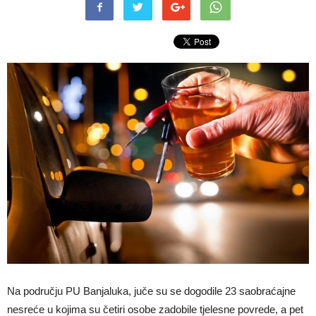
Na području PU Banjaluka, juče su se dogodile 23 saobraćajne
nesreće u kojima su četiri osobe zadobile tjelesne povrede, a pet