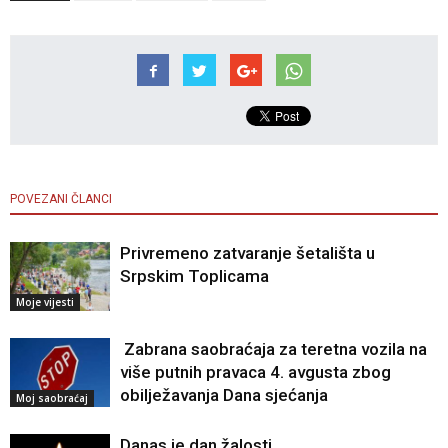
POVEZANI ČLANCI
Privremeno zatvaranje šetališta u
Srpskim Toplicama
Moje vijesti
Zabrana saobraćaja za teretna vozila na
više putnih pravaca 4. avgusta zbog
obilježavanja Dana sjećanja
Moj saobraćaj
Danas je dan žalosti