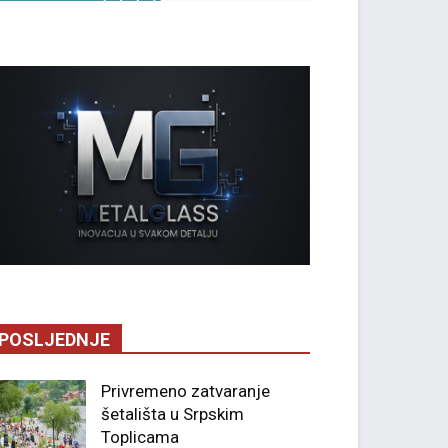
POSLJEDNJE
Privremeno zatvaranje
šetališta u Srpskim
Toplicama