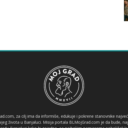
ad.com, za cilj ima da informiše, edukuje i pokrene stanovnike najve
etnijeg života u Banjaluci. Misija portala BLMojGrad.com je da bude, naj