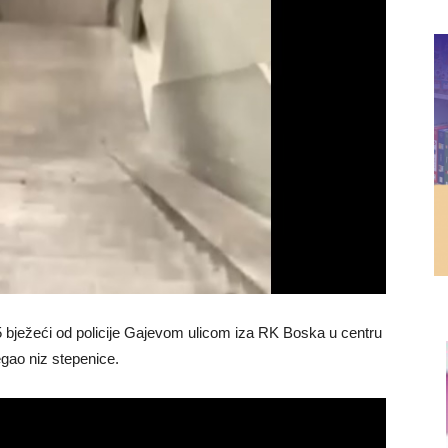
 bježeći od policije Gajevom ulicom iza RK Boska u centru
egao niz stepenice.