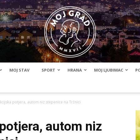
MOJ STAV
SPORT
HRANA
MOJ LJUBIMAC
PO
BLMojGrad
icijska potjera, autom niz stepenice na Tržnici
potjera, autom niz