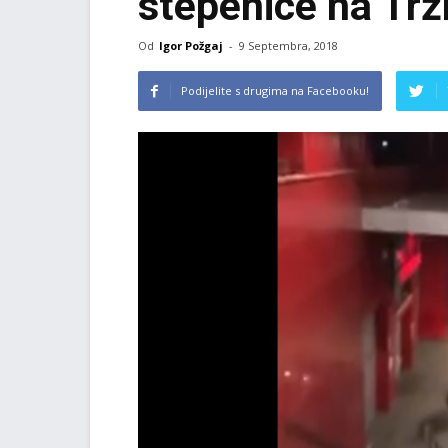
stepenice na Trž
Od
Igor Požgaj
-
9 Septembra, 2018
Podijelite s drugima na Facebooku!