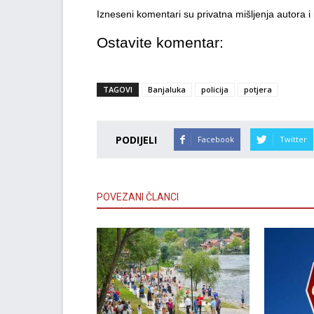
Izneseni komentari su privatna mišljenja autora 
Ostavite komentar:
TAGOVI
Banjaluka
policija
potjera
PODIJELI
Facebook
Twitter
POVEZANI ČLANCI