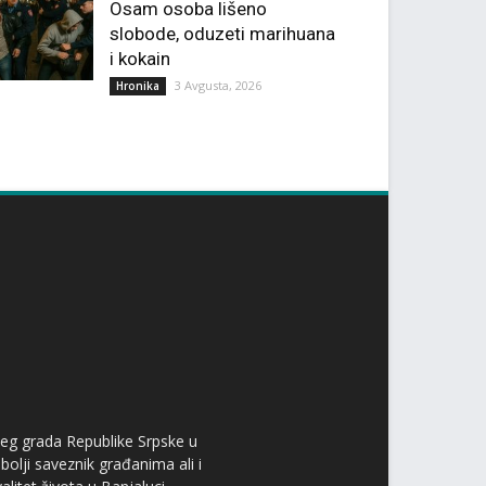
Osam osoba lišeno
slobode, oduzeti marihuana
i kokain
3 Avgusta, 2026
Hronika
ćeg grada Republike Srpske u
bolji saveznik građanima ali i