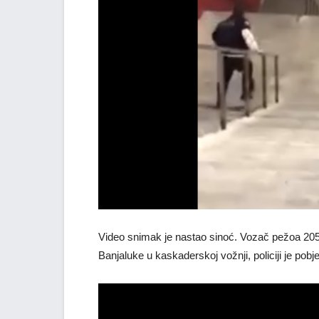
Video snimak je nastao sinoć. Vozač pežoa 205
Banjaluke u kaskaderskoj vožnji, policiji je pobj