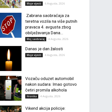
6 Avgusta, 2026
Moje vijesti
Zabrana saobraćaja za
teretna vozila na više putnih
pravaca 4. avgusta zbog
obilježavanja Dana...
4 Avgusta, 2026
Moj saobraćaj
Danas je dan žalosti
4 Avgusta, 2026
Moje vijesti
Vozaču oduzet automobil
nakon sudara: Imao gotovo
četiri promila alkohola
4 Avgusta, 2026
Hronika
Vikend akcija policije: