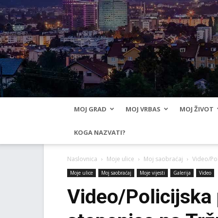
MOJ GRAD
MOJ VRBAS
MOJ ŽIVOT
KOGA NAZVATI?
Naslovnica
Moje ulice
Moj saobraćaj
Video/Pol
Moje ulice
Moj saobraćaj
Moje vijesti
Galerija
Video
Video/Policijska 