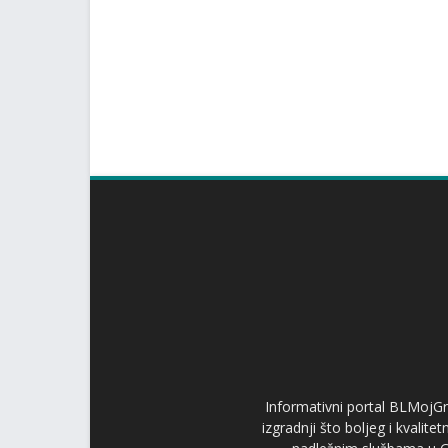
Informativni portal BLMojGr
izgradnji što boljeg i kvalit