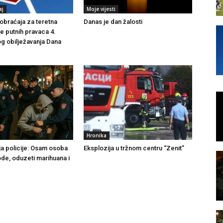
aj
Moje vijesti
braćaja za teretna
Danas je dan žalosti
še putnih pravaca 4.
g obilježavanja Dana
Hronika
ja policije: Osam osoba
Eksplozija u tržnom centru “Zenit”
ode, oduzeti marihuana i