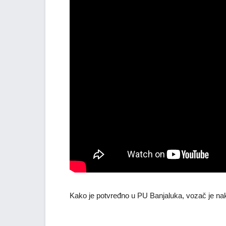
Kako je potvređno u PU Banjaluka, vozač je na