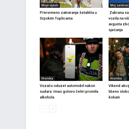
Moje vijesti
Moj saobrać
Privremeno zatvaranje šetališta u
Zabrana sao
Srpskim Toplicama
vozila na vi
avgusta zbo
sjećanja
Hronika
Hronika
Vozaču oduzet automobil nakon
Vikend akci
sudara: Imao gotovo četiri promila
lišeno slob
alkohola
kokain