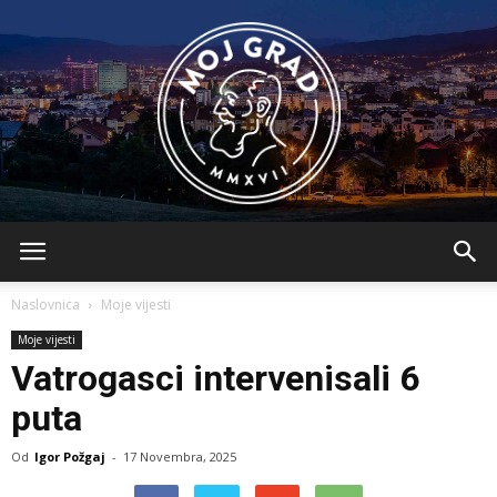
BLMojGrad
Naslovnica
Moje vijesti
Moje vijesti
Vatrogasci intervenisali 6
puta
Od
Igor Požgaj
-
17 Novembra, 2025