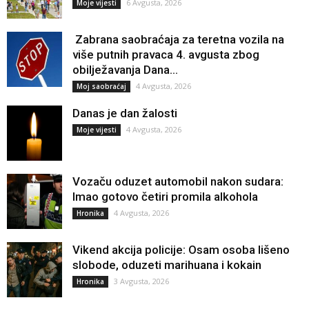
6 Avgusta, 2026
Moje vijesti
Zabrana saobraćaja za teretna vozila na
više putnih pravaca 4. avgusta zbog
obilježavanja Dana...
4 Avgusta, 2026
Moj saobraćaj
Danas je dan žalosti
4 Avgusta, 2026
Moje vijesti
Vozaču oduzet automobil nakon sudara:
Imao gotovo četiri promila alkohola
4 Avgusta, 2026
Hronika
Vikend akcija policije: Osam osoba lišeno
slobode, oduzeti marihuana i kokain
3 Avgusta, 2026
Hronika