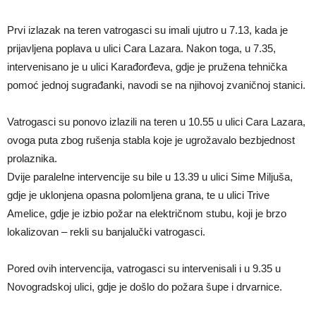
Prvi izlazak na teren vatrogasci su imali ujutro u 7.13, kada je
prijavljena poplava u ulici Cara Lazara. Nakon toga, u 7.35,
intervenisano je u ulici Karađorđeva, gdje je pružena tehnička
pomoć jednoj sugrađanki, navodi se na njihovoj zvaničnoj stanici.
Vatrogasci su ponovo izlazili na teren u 10.55 u ulici Cara Lazara,
ovoga puta zbog rušenja stabla koje je ugrožavalo bezbjednost
prolaznika.
Dvije paralelne intervencije su bile u 13.39 u ulici Sime Miljuša,
gdje je uklonjena opasna polomljena grana, te u ulici Trive
Amelice, gdje je izbio požar na električnom stubu, koji je brzo
lokalizovan – rekli su banjalučki vatrogasci.
Pored ovih intervencija, vatrogasci su intervenisali i u 9.35 u
Novogradskoj ulici, gdje je došlo do požara šupe i drvarnice.