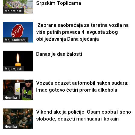
Srpskim Toplicama
Moje vijesti
Zabrana saobraćaja za teretna vozila na
više putnih pravaca 4. avgusta zbog
obilježavanja Dana sjećanja
Moj saobraćaj
Danas je dan žalosti
Moje vijesti
Vozaču oduzet automobil nakon sudara:
Imao gotovo četiri promila alkohola
Hronika
Vikend akcija policije: Osam osoba lišeno
slobode, oduzeti marihuana i kokain
Hronika