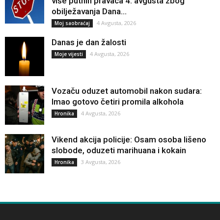
više putnih pravaca 4. avgusta zbog
obilježavanja Dana...
4 Avgusta, 2026
Moj saobraćaj
Danas je dan žalosti
4 Avgusta, 2026
Moje vijesti
Vozaču oduzet automobil nakon sudara:
Imao gotovo četiri promila alkohola
4 Avgusta, 2026
Hronika
Vikend akcija policije: Osam osoba lišeno
slobode, oduzeti marihuana i kokain
3 Avgusta, 2026
Hronika