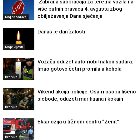
Zabrana saobraćaja za teretna vozila na
više putnih pravaca 4. avgusta zbog
obilježavanja Dana sjećanja
Moj saobraćaj
Danas je dan žalosti
Moje vijesti
Vozaču oduzet automobil nakon sudara:
Imao gotovo četiri promila alkohola
Hronika
Vikend akcija policije: Osam osoba lišeno
slobode, oduzeti marihuana i kokain
Hronika
Eksplozija u tržnom centru “Zenit”
Hronika