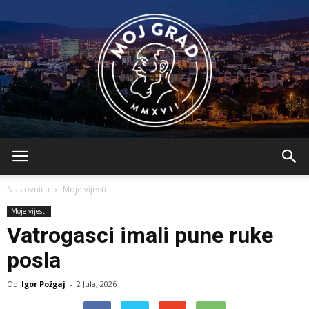
BLMojGrad
Naslovnica
Moje vijesti
Moje vijesti
Vatrogasci imali pune ruke
posla
Od
Igor Požgaj
-
2 Jula, 2026