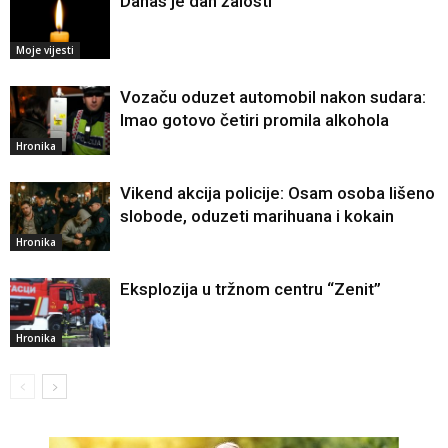
Danas je dan žalosti
Moje vijesti
Vozaču oduzet automobil nakon sudara:
Imao gotovo četiri promila alkohola
Hronika
Vikend akcija policije: Osam osoba lišeno
slobode, oduzeti marihuana i kokain
Hronika
Eksplozija u tržnom centru “Zenit”
Hronika