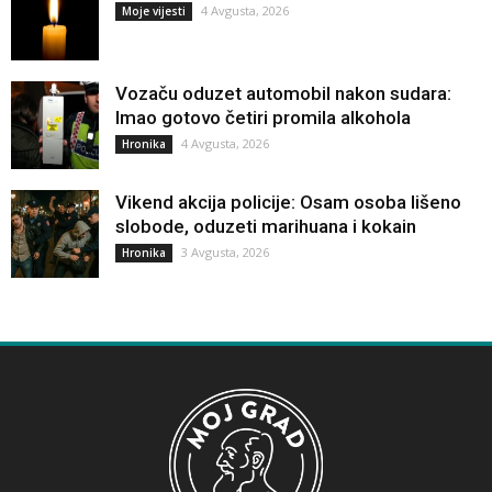
4 Avgusta, 2026
Moje vijesti
Vozaču oduzet automobil nakon sudara:
Imao gotovo četiri promila alkohola
4 Avgusta, 2026
Hronika
Vikend akcija policije: Osam osoba lišeno
slobode, oduzeti marihuana i kokain
3 Avgusta, 2026
Hronika