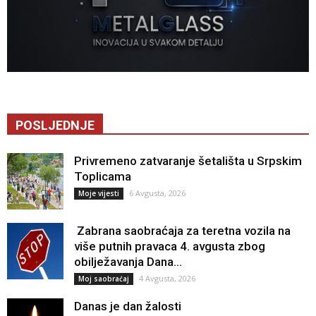
POSLJEDNJE
Privremeno zatvaranje šetališta u Srpskim
Toplicama
6 Avgusta, 2026
Moje vijesti
Zabrana saobraćaja za teretna vozila na
više putnih pravaca 4. avgusta zbog
obilježavanja Dana...
4 Avgusta, 2026
Moj saobraćaj
Danas je dan žalosti