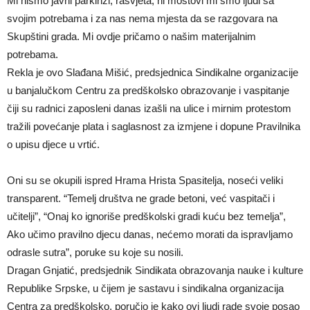
Mi nismo javni parkinzi, rasvjeta, ni mostovi mi smo ljudi sa
svojim potrebama i za nas nema mjesta da se razgovara na
Skupštini grada. Mi ovdje pričamo o našim materijalnim
potrebama.
Rekla je ovo Slađana Mišić, predsjednica Sindikalne organizacije
u banjalučkom Centru za predškolsko obrazovanje i vaspitanje
čiji su radnici zaposleni danas izašli na ulice i mirnim protestom
tražili povećanje plata i saglasnost za izmjene i dopune Pravilnika
o upisu djece u vrtić.
Oni su se okupili ispred Hrama Hrista Spasitelja, noseći veliki
transparent. “Temelj društva ne grade betoni, već vaspitači i
učitelji”, “Onaj ko ignoriše predškolski gradi kuću bez temelja”,
Ako učimo pravilno djecu danas, nećemo morati da ispravljamo
odrasle sutra”, poruke su koje su nosili.
Dragan Gnjatić, predsjednik Sindikata obrazovanja nauke i kulture
Republike Srpske, u čijem je sastavu i sindikalna organizacija
Centra za predškolsko, poručio je kako ovi ljudi rade svoje posao