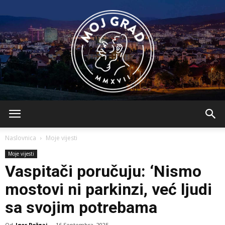
BLMojGrad
Naslovnica
Moje vijesti
Moje vijesti
Vaspitači poručuju: ‘Nismo
mostovi ni parkinzi, već ljudi
sa svojim potrebama
Od
Igor Požgaj
-
16 Septembra, 2025