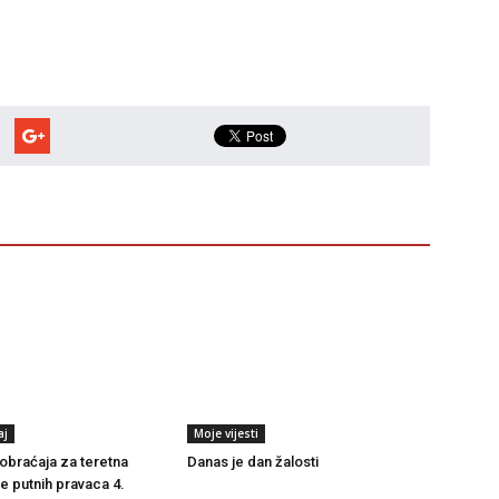
aj
Moje vijesti
braćaja za teretna
Danas je dan žalosti
še putnih pravaca 4.