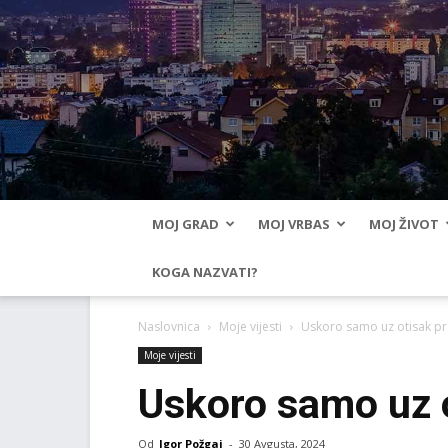
MOJ GRAD
MOJ VRBAS
MOJ ŽIVOT
KOGA NAZVATI?
Naslovnica
Moje vijesti
Uskoro samo uz otisak pr
Moje vijesti
Uskoro samo uz o
Od
Igor Požgaj
-
30 Avgusta, 2024