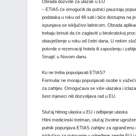
Obrada dozvole za ulazak u EU
– ETIAS će omogućiti da putnici pauziraju popu
podataka u roku od 48 sati i biće dostupna na je
ispunjava se isključivo latinicom. Obrada aplika
trebaju brinuti da će zaglaviti u birokratskoj proc
obavještenje u roku od četiri dana. U nekim sl
potvrde o rezervaciji hotela ili zaposlenju i zah
Smajić u Novom danu.
Ko ne treba popunjavati ETIAS?
Formular ne moraju popunjavati osobe s važeći
za zahtjev. Omogućava se više ulazaka i izlaza
šest mjeseci niti dozvoljava rad u EU.
Slučaj hitnog ulaska u EU i odbijanje ulaska
Hitni medicinski tretman, slučaj životne ugroženo
putnik popunjava ETIAS zahtjev za ograničenu d
isključivo za putovanje u određene zemlje EU i 