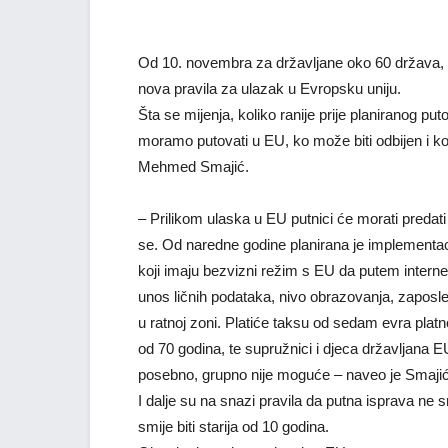
Od 10. novembra za državljane oko 60 država, 
nova pravila za ulazak u Evropsku uniju.
Šta se mijenja, koliko ranije prije planiranog pu
moramo putovati u EU, ko može biti odbijen i ko
Mehmed Smajić.
– Prilikom ulaska u EU putnici će morati predati pa
se. Od naredne godine planirana je implementa
koji imaju bezvizni režim s EU da putem interneta
unos ličnih podataka, nivo obrazovanja, zaposlen
u ratnoj zoni. Platiće taksu od sedam evra plat
od 70 godina, te supružnici i djeca državljana E
posebno, grupno nije moguće – naveo je Smaji
I dalje su na snazi pravila da putna isprava ne 
smije biti starija od 10 godina.