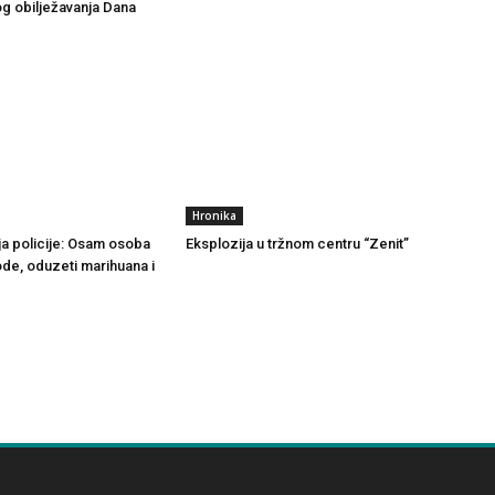
g obilježavanja Dana
Hronika
ja policije: Osam osoba
Eksplozija u tržnom centru “Zenit”
ode, oduzeti marihuana i