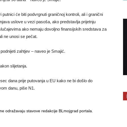
tnici će biti podvrgnuti graničnoj kontroli, ali i granični
njava uslove u vezi pasoša, ako predstavlja prijetnju
m slučajevima ako nemaju dovoljno finansijskih sredstava za
i ne unosi se pečat.
odnijeti zahtjev – naveo je Smajić.
kon slijetanja.
sec dana prije putovanja u EU kako ne bi došlo do
ovom danu, piše N1.
i ne odražavaju stavove redakcije BLmojgrad portala.