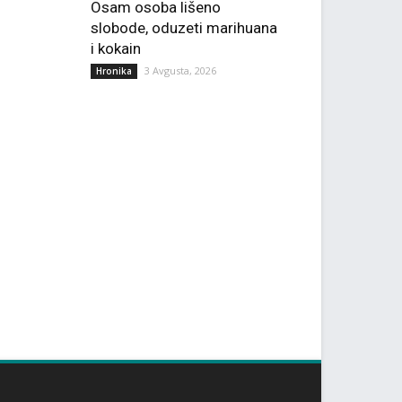
Osam osoba lišeno
slobode, oduzeti marihuana
i kokain
3 Avgusta, 2026
Hronika