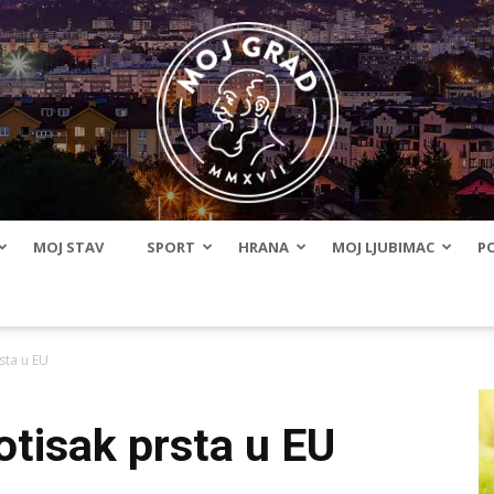
MOJ STAV
SPORT
HRANA
MOJ LJUBIMAC
PO
BLMojGrad
sta u EU
tisak prsta u EU