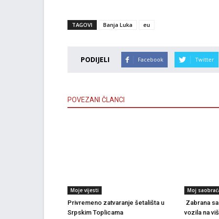
TAGOVI
Banja Luka
eu
PODIJELI
Facebook
Twitter
POVEZANI ČLANCI
Moje vijesti
Moj saobrać
Privremeno zatvaranje šetališta u
Zabrana sao
Srpskim Toplicama
vozila na vi