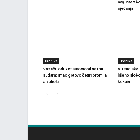
avgusta zbo
sjećanja
Hronika
Hronika
Vozaču oduzet automobil nakon
Vikend akci
sudara: Imao gotovo četiri promila
lišeno slob
alkohola
kokain