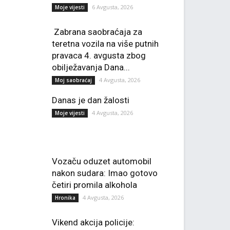
6 Avgusta, 2026
Moje vijesti
Zabrana saobraćaja za
teretna vozila na više putnih
pravaca 4. avgusta zbog
obilježavanja Dana...
4 Avgusta, 2026
Moj saobraćaj
Danas je dan žalosti
4 Avgusta, 2026
Moje vijesti
Vozaču oduzet automobil
nakon sudara: Imao gotovo
četiri promila alkohola
4 Avgusta, 2026
Hronika
Vikend akcija policije: