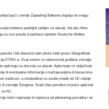
uključujući i zemlje Zapadnog Balkana stupaju na snagu
tovanja trebamo podnijeti zahtjev za ulazak, šta ako hitno
ja su sve pravila izvještava reporter Deutsche Wellea
soše i biti obavezni dati otiske četiri prsta i fotografisati
cija ETIAS-a. Ovaj sistem će obavezivati građane zemalja
 apliciraju za dozvolu za ulazak. Apliciranje će uključivati
je ili eventualne informacije o kažnjavanjima ili boravcima
nom karticom, a oslobođene su osobe mlađe od 18 i starije
U ili zemalja Šengena. Svaki član porodice moraće aplicirati
ć za N1.
smije isteći najmanje tri mjeseca od planiranog povratka i ne