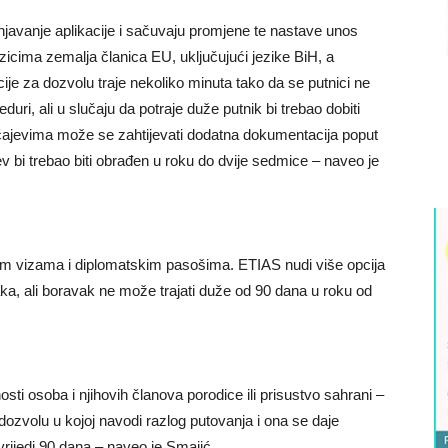
njavanje aplikacije i sačuvaju promjene te nastave unos
zicima zemalja članica EU, uključujući jezike BiH, a
cije za dozvolu traje nekoliko minuta tako da se putnici ne
eduri, ali u slučaju da potraje duže putnik bi trebao dobiti
učajevima može se zahtijevati dodatna dokumentacija poput
tjev bi trebao biti obrađen u roku do dvije sedmice – naveo je
m vizama i diplomatskim pasošima. ETIAS nudi više opcija
ka, ali boravak ne može trajati duže od 90 dana u roku od
sti osoba i njihovih članova porodice ili prisustvo sahrani –
ozvolu u kojoj navodi razlog putovanja i ona se daje
vrijedi 90 dana – naveo je Smajić.