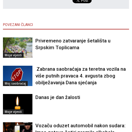
POVEZANI ČLANCI
Privremeno zatvaranje šetališta u
Srpskim Toplicama
Moje vijesti
Zabrana saobraćaja za teretna vozila na
više putnih pravaca 4. avgusta zbog
obilježavanja Dana sjećanja
Moj saobraćaj
Danas je dan žalosti
Moje vijesti
Vozaču oduzet automobil nakon sudara: