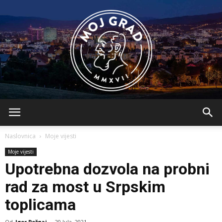
BLMojGrad
Naslovnica
Moje vijesti
Moje vijesti
Upotrebna dozvola na probni
rad za most u Srpskim
toplicama
Od
Igor Požgaj
-
20 Jula, 2021