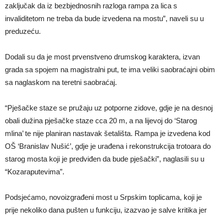
zaključak da iz bezbjednosnih razloga rampa za lica s
invaliditetom ne treba da bude izvedena na mostu”, naveli su u
preduzeću.
Dodali su da je most prvenstveno drumskog karaktera, izvan
grada sa spojem na magistralni put, te ima veliki saobraćajni obim
sa naglaskom na teretni saobraćaj.
“Pješačke staze se pružaju uz potporne zidove, gdje je na desnoj
obali dužina pješačke staze cca 20 m, a na lijevoj do ‘Starog
mlina’ te nije planiran nastavak šetališta. Rampa je izvedena kod
OŠ ‘Branislav Nušić’, gdje je urađena i rekonstrukcija trotoara do
starog mosta koji je predviđen da bude pješački”, naglasili su u
“Kozaraputevima”.
Podsjećamo, novoizgrađeni most u Srpskim toplicama, koji je
prije nekoliko dana pušten u funkciju, izazvao je salve kritika jer