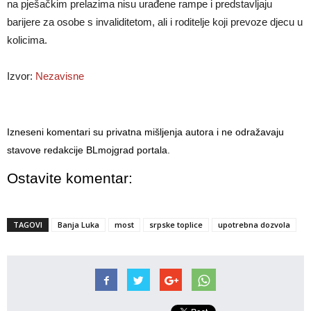
na pješačkim prelazima nisu urađene rampe i predstavljaju
barijere za osobe s invaliditetom, ali i roditelje koji prevoze djecu u
kolicima.
Izvor:
Nezavisne
Izneseni komentari su privatna mišljenja autora i ne odražavaju
stavove redakcije BLmojgrad portala.
Ostavite komentar:
TAGOVI
Banja Luka
most
srpske toplice
upotrebna dozvola