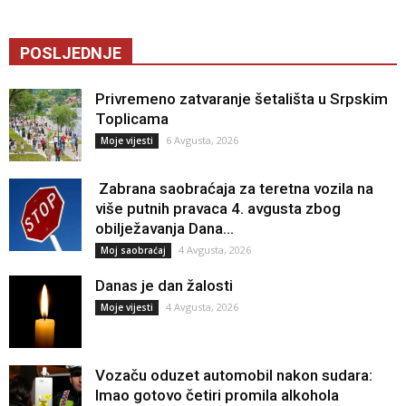
POSLJEDNJE
Privremeno zatvaranje šetališta u Srpskim
Toplicama
6 Avgusta, 2026
Moje vijesti
Zabrana saobraćaja za teretna vozila na
više putnih pravaca 4. avgusta zbog
obilježavanja Dana...
4 Avgusta, 2026
Moj saobraćaj
Danas je dan žalosti
4 Avgusta, 2026
Moje vijesti
Vozaču oduzet automobil nakon sudara:
Imao gotovo četiri promila alkohola