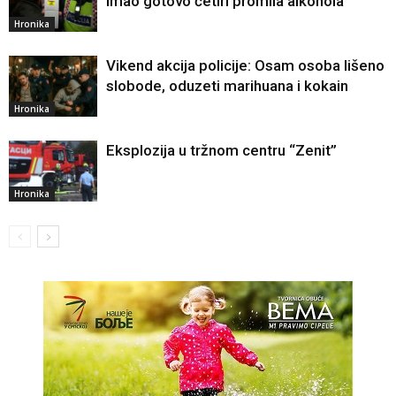
Imao gotovo četiri promila alkohola
Hronika
Vikend akcija policije: Osam osoba lišeno
slobode, oduzeti marihuana i kokain
Hronika
Eksplozija u tržnom centru “Zenit”
Hronika