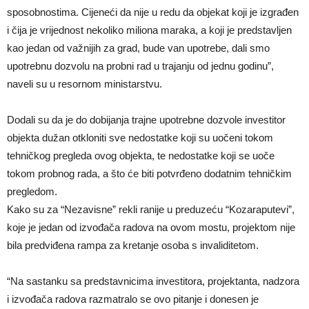
sposobnostima. Cijeneći da nije u redu da objekat koji je izgrađen
i čija je vrijednost nekoliko miliona maraka, a koji je predstavljen
kao jedan od važnijih za grad, bude van upotrebe, dali smo
upotrebnu dozvolu na probni rad u trajanju od jednu godinu”,
naveli su u resornom ministarstvu.
Dodali su da je do dobijanja trajne upotrebne dozvole investitor
objekta dužan otkloniti sve nedostatke koji su uočeni tokom
tehničkog pregleda ovog objekta, te nedostatke koji se uoče
tokom probnog rada, a što će biti potvrđeno dodatnim tehničkim
pregledom.
Kako su za “Nezavisne” rekli ranije u preduzeću “Kozaraputevi”,
koje je jedan od izvođača radova na ovom mostu, projektom nije
bila predviđena rampa za kretanje osoba s invaliditetom.
“Na sastanku sa predstavnicima investitora, projektanta, nadzora
i izvođača radova razmatralo se ovo pitanje i donesen je