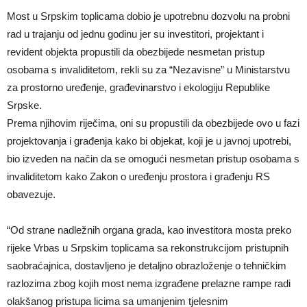
Most u Srpskim toplicama dobio je upotrebnu dozvolu na probni
rad u trajanju od jednu godinu jer su investitori, projektant i
revident objekta propustili da obezbijede nesmetan pristup
osobama s invaliditetom, rekli su za “Nezavisne” u Ministarstvu
za prostorno uređenje, građevinarstvo i ekologiju Republike
Srpske.
Prema njihovim riječima, oni su propustili da obezbijede ovo u fazi
projektovanja i građenja kako bi objekat, koji je u javnoj upotrebi,
bio izveden na način da se omogući nesmetan pristup osobama s
invaliditetom kako Zakon o uređenju prostora i građenju RS
obavezuje.
“Od strane nadležnih organa grada, kao investitora mosta preko
rijeke Vrbas u Srpskim toplicama sa rekonstrukcijom pristupnih
saobraćajnica, dostavljeno je detaljno obrazloženje o tehničkim
razlozima zbog kojih most nema izgrađene prelazne rampe radi
olakšanog pristupa licima sa umanjenim tjelesnim