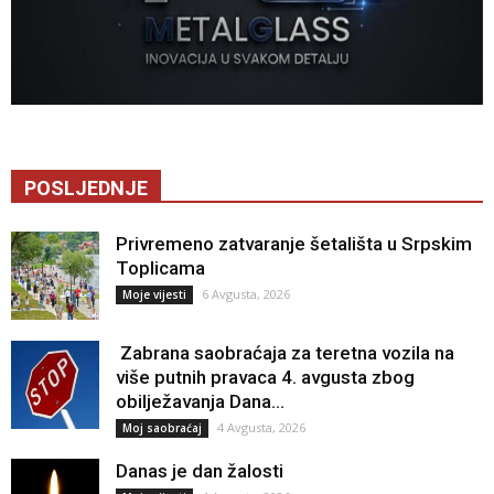
POSLJEDNJE
Privremeno zatvaranje šetališta u Srpskim
Toplicama
6 Avgusta, 2026
Moje vijesti
Zabrana saobraćaja za teretna vozila na
više putnih pravaca 4. avgusta zbog
obilježavanja Dana...
4 Avgusta, 2026
Moj saobraćaj
Danas je dan žalosti