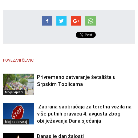
POVEZANI ČLANCI
Privremeno zatvaranje šetališta u
Srpskim Toplicama
Moje vijesti
Zabrana saobraćaja za teretna vozila na
više putnih pravaca 4. avgusta zbog
obilježavanja Dana sjećanja
Moj saobraćaj
Danas je dan žalosti