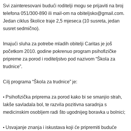
Svi zainteresovani budući roditelji mogu se prijaviti na broj
telefona 051/300-890 ili mail-om na
obiteljsko@gmail.com
.
Jedan ciklus školice traje 2,5 mjeseca (10 susreta, jedan
susret sedmično).
Imajući sluha za potrebe mladih obitelji Caritas je još
početkom 2010. godine pokrenuo program psihofizičke
pripreme za porod i roditeljstvo pod nazivom “Škola za
trudnice”.
Cilj programa “Škola za trudnice” je:
•
Psihofizička priprema za porod kako bi se smanjio strah,
lakše savladala bol, te razvila pozitivna saradnja s
medicinskim osobljem radi što ugodnijeg boravka u bolnici;
•
Usvajanje znanja i iskustava koji će pripremiti buduće