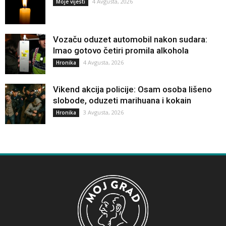
4 Avgusta, 2026
Moje vijesti
Vozaču oduzet automobil nakon sudara:
Imao gotovo četiri promila alkohola
4 Avgusta, 2026
Hronika
Vikend akcija policije: Osam osoba lišeno
slobode, oduzeti marihuana i kokain
3 Avgusta, 2026
Hronika