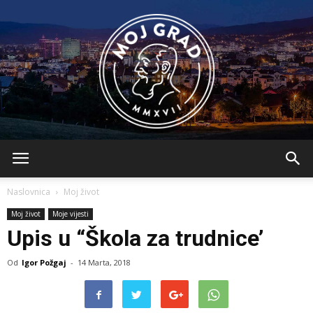
BLMojGrad
Naslovnica
Moj život
Moj život
Moje vijesti
Upis u “Škola za trudnice’
Od
Igor Požgaj
-
14 Marta, 2018