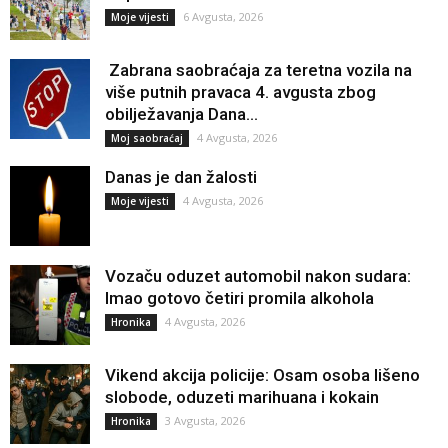
6 Avgusta, 2026
Moje vijesti
Zabrana saobraćaja za teretna vozila na
više putnih pravaca 4. avgusta zbog
obilježavanja Dana...
4 Avgusta, 2026
Moj saobraćaj
Danas je dan žalosti
4 Avgusta, 2026
Moje vijesti
Vozaču oduzet automobil nakon sudara:
Imao gotovo četiri promila alkohola
4 Avgusta, 2026
Hronika
Vikend akcija policije: Osam osoba lišeno
slobode, oduzeti marihuana i kokain
3 Avgusta, 2026
Hronika