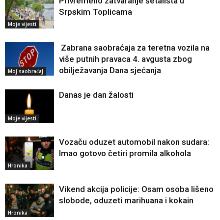
Privremeno zatvaranje šetališta u
Srpskim Toplicama
Moje vijesti
Zabrana saobraćaja za teretna vozila na
više putnih pravaca 4. avgusta zbog
obilježavanja Dana sjećanja
Moj saobraćaj
Danas je dan žalosti
Moje vijesti
Vozaču oduzet automobil nakon sudara:
Imao gotovo četiri promila alkohola
Hronika
Vikend akcija policije: Osam osoba lišeno
slobode, oduzeti marihuana i kokain
Hronika