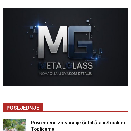
POSLJEDNJE
Privremeno zatvaranje šetališta u Srpskim
Toplicama