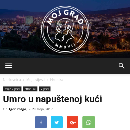
BLMojGrad
Naslovnica
Moje vijesti
Hronika
Moje vijesti
Hronika
Vijesti
Umro u napuštenoj kući
Od
Igor Požgaj
-
29 Maja, 2017