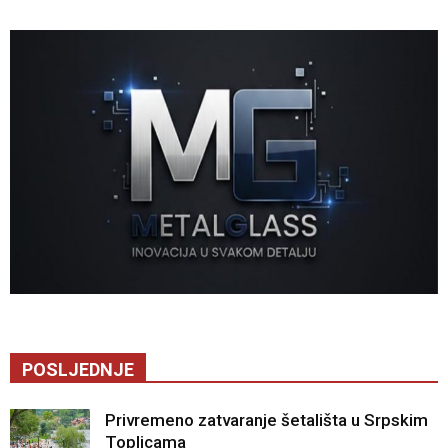
POSLJEDNJE
Privremeno zatvaranje šetališta u Srpskim
Toplicama