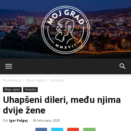
BLMojGrad
Naslovnica
Moje vijesti
Hronika
Moje vijesti
Hronika
Uhapšeni dileri, među njima
dvije žene
Od
Igor Požgaj
-
18 Februara, 2020