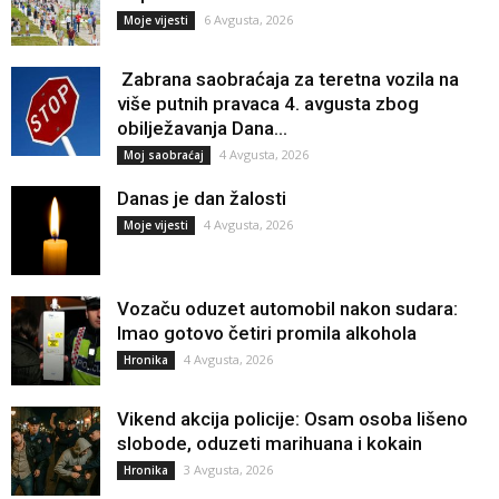
6 Avgusta, 2026
Moje vijesti
Zabrana saobraćaja za teretna vozila na
više putnih pravaca 4. avgusta zbog
obilježavanja Dana...
4 Avgusta, 2026
Moj saobraćaj
Danas je dan žalosti
4 Avgusta, 2026
Moje vijesti
Vozaču oduzet automobil nakon sudara:
Imao gotovo četiri promila alkohola
4 Avgusta, 2026
Hronika
Vikend akcija policije: Osam osoba lišeno
slobode, oduzeti marihuana i kokain
3 Avgusta, 2026
Hronika