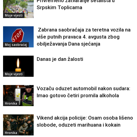
Privremeno zatvaranje šetališta u
Srpskim Toplicama
Moje vijesti
Zabrana saobraćaja za teretna vozila na
više putnih pravaca 4. avgusta zbog
obilježavanja Dana sjećanja
Moj saobraćaj
Danas je dan žalosti
Moje vijesti
Vozaču oduzet automobil nakon sudara:
Imao gotovo četiri promila alkohola
Hronika
Vikend akcija policije: Osam osoba lišeno
slobode, oduzeti marihuana i kokain
Hronika