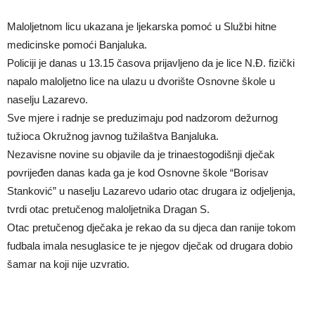
Maloljetnom licu ukazana je ljekarska pomoć u Službi hitne
medicinske pomoći Banjaluka.
Policiji je danas u 13.15 časova prijavljeno da je lice N.Đ. fizički
napalo maloljetno lice na ulazu u dvorište Osnovne škole u
naselju Lazarevo.
Sve mjere i radnje se preduzimaju pod nadzorom dežurnog
tužioca Okružnog javnog tužilaštva Banjaluka.
Nezavisne novine su objavile da je trinaestogodišnji dječak
povrijeđen danas kada ga je kod Osnovne škole “Borisav
Stanković” u naselju Lazarevo udario otac drugara iz odjeljenja,
tvrdi otac pretučenog maloljetnika Dragan S.
Otac pretučenog dječaka je rekao da su djeca dan ranije tokom
fudbala imala nesuglasice te je njegov dječak od drugara dobio
šamar na koji nije uzvratio.