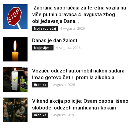
Zabrana saobraćaja za teretna vozila na
više putnih pravaca 4. avgusta zbog
obilježavanja Dana...
4 Avgusta, 2026
Moj saobraćaj
Danas je dan žalosti
4 Avgusta, 2026
Moje vijesti
Vozaču oduzet automobil nakon sudara:
Imao gotovo četiri promila alkohola
4 Avgusta, 2026
Hronika
Vikend akcija policije: Osam osoba lišeno
slobode, oduzeti marihuana i kokain
3 Avgusta, 2026
Hronika