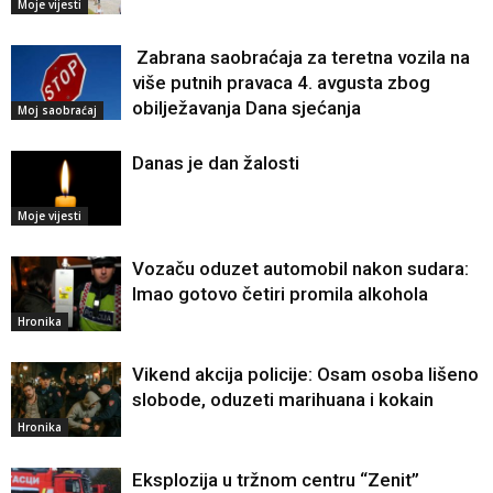
Moje vijesti
Zabrana saobraćaja za teretna vozila na
više putnih pravaca 4. avgusta zbog
obilježavanja Dana sjećanja
Moj saobraćaj
Danas je dan žalosti
Moje vijesti
Vozaču oduzet automobil nakon sudara:
Imao gotovo četiri promila alkohola
Hronika
Vikend akcija policije: Osam osoba lišeno
slobode, oduzeti marihuana i kokain
Hronika
Eksplozija u tržnom centru “Zenit”