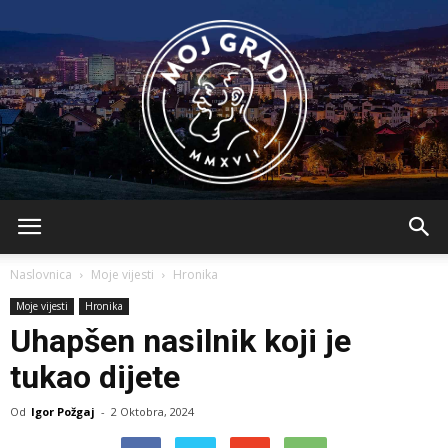
BLMojGrad
Naslovnica
Moje vijesti
Hronika
Moje vijesti
Hronika
Uhapšen nasilnik koji je
tukao dijete
Od
Igor Požgaj
-
2 Oktobra, 2024