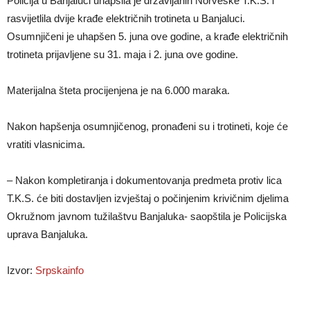
Policija u Banjaluci uhapsila je državljanin Norveške T.K.S. i
rasvijetlila dvije krađe električnih trotineta u Banjaluci.
Osumnjičeni je uhapšen 5. juna ove godine, a krađe električnih
trotineta prijavljene su 31. maja i 2. juna ove godine.
Materijalna šteta procijenjena je na 6.000 maraka.
Nakon hapšenja osumnjičenog, pronađeni su i trotineti, koje će
vratiti vlasnicima.
– Nakon kompletiranja i dokumentovanja predmeta protiv lica
T.K.S. će biti dostavljen izvještaj o počinjenim krivičnim djelima
Okružnom javnom tužilaštvu Banjaluka- saopštila je Policijska
uprava Banjaluka.
Izvor:
Srpskainfo