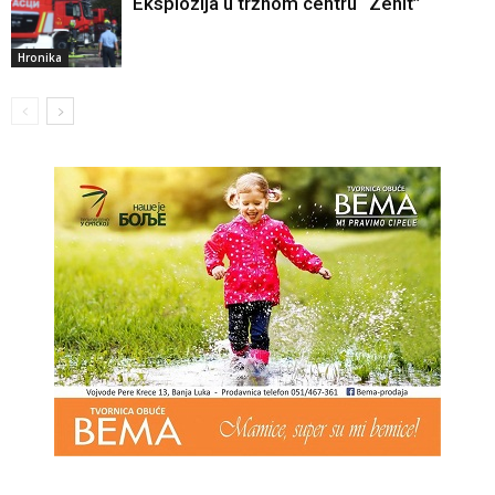
Eksplozija u tržnom centru “Zenit”
Hronika