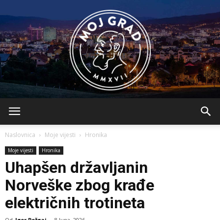
BLMojGrad
Naslovnica
Moje vijesti
Hronika
Moje vijesti
Hronika
Uhapšen državljanin
Norveške zbog krađe
električnih trotineta
Od
Igor Požgaj
-
8 Juna, 2026