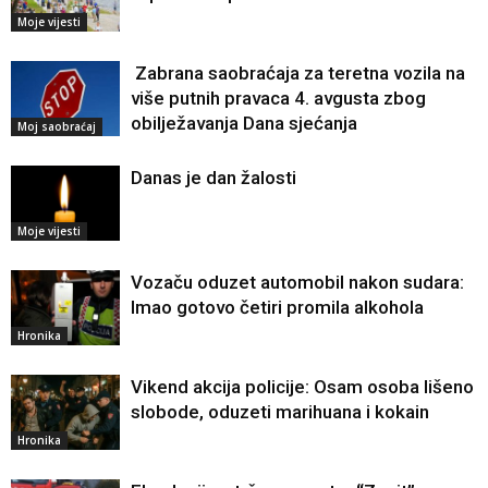
Moje vijesti
Zabrana saobraćaja za teretna vozila na
više putnih pravaca 4. avgusta zbog
obilježavanja Dana sjećanja
Moj saobraćaj
Danas je dan žalosti
Moje vijesti
Vozaču oduzet automobil nakon sudara:
Imao gotovo četiri promila alkohola
Hronika
Vikend akcija policije: Osam osoba lišeno
slobode, oduzeti marihuana i kokain
Hronika