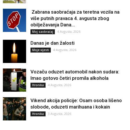
Zabrana saobraćaja za teretna vozila na
više putnih pravaca 4. avgusta zbog
obilježavanja Dana...
4 Avgusta, 2026
Moj saobraćaj
Danas je dan žalosti
4 Avgusta, 2026
Moje vijesti
Vozaču oduzet automobil nakon sudara:
Imao gotovo četiri promila alkohola
4 Avgusta, 2026
Hronika
Vikend akcija policije: Osam osoba lišeno
slobode, oduzeti marihuana i kokain
3 Avgusta, 2026
Hronika