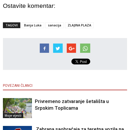
Ostavite komentar:
TAGOVI
Banja Luka
sanacija
ZLAJINA PLAZA
POVEZANI ČLANCI
Privremeno zatvaranje šetališta u
Srpskim Toplicama
Moje vijesti
Zabrana saobraćaja za teretna vozila na