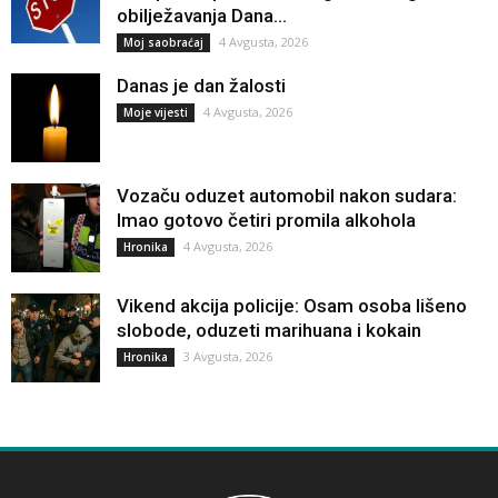
obilježavanja Dana...
4 Avgusta, 2026
Moj saobraćaj
Danas je dan žalosti
4 Avgusta, 2026
Moje vijesti
Vozaču oduzet automobil nakon sudara:
Imao gotovo četiri promila alkohola
4 Avgusta, 2026
Hronika
Vikend akcija policije: Osam osoba lišeno
slobode, oduzeti marihuana i kokain
3 Avgusta, 2026
Hronika