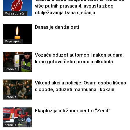
više putnih pravaca 4. avgusta zbog
obilježavanja Dana sjećanja
Moj saobraćaj
Danas je dan žalosti
Moje vijesti
Vozaču oduzet automobil nakon sudara:
Imao gotovo četiri promila alkohola
Hronika
Vikend akcija policije: Osam osoba lišeno
slobode, oduzeti marihuana i kokain
Hronika
Eksplozija u tržnom centru “Zenit”
Hronika