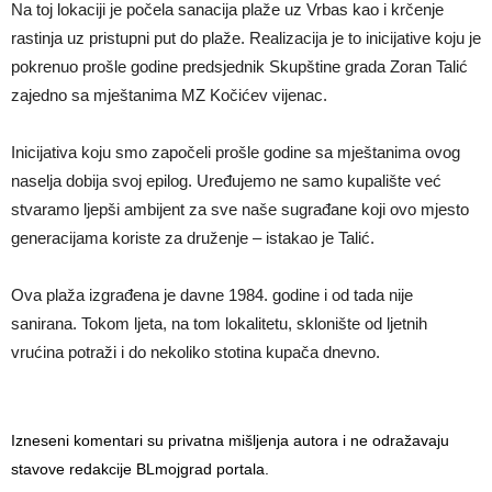
Na toj lokaciji je počela sanacija plaže uz Vrbas kao i krčenje
rastinja uz pristupni put do plaže. Realizacija je to inicijative koju je
pokrenuo prošle godine predsjednik Skupštine grada Zoran Talić
zajedno sa mještanima MZ Kočićev vijenac.
Inicijativa koju smo započeli prošle godine sa mještanima ovog
naselja dobija svoj epilog. Uređujemo ne samo kupalište već
stvaramo ljepši ambijent za sve naše sugrađane koji ovo mjesto
generacijama koriste za druženje – istakao je Talić.
Ova plaža izgrađena je davne 1984. godine i od tada nije
sanirana. Tokom ljeta, na tom lokalitetu, sklonište od ljetnih
vrućina potraži i do nekoliko stotina kupača dnevno.
Izneseni komentari su privatna mišljenja autora i ne odražavaju
stavove redakcije BLmojgrad portala.