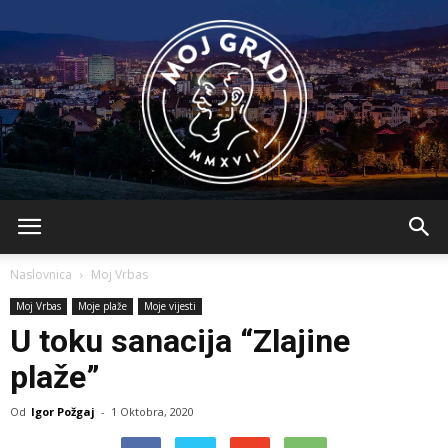
BLMojGrad
Naslovnica
Moj Vrbas
Moj Vrbas
Moje plaže
Moje vijesti
U toku sanacija “Zlajine
plaže”
Od
Igor Požgaj
-
1 Oktobra, 2020