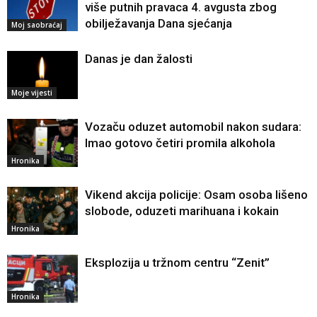
više putnih pravaca 4. avgusta zbog
obilježavanja Dana sjećanja
Moj saobraćaj
Danas je dan žalosti
Moje vijesti
Vozaču oduzet automobil nakon sudara:
Imao gotovo četiri promila alkohola
Hronika
Vikend akcija policije: Osam osoba lišeno
slobode, oduzeti marihuana i kokain
Hronika
Eksplozija u tržnom centru “Zenit”
Hronika