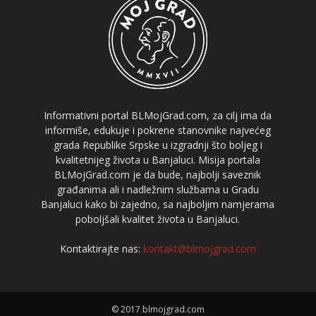
Informativni portal BLMojGrad.com, za cilj ima da
informiše, edukuje i pokrene stanovnike najvećeg
grada Republike Srpske u izgradnji što boljeg i
kvalitetnijeg života u Banjaluci. Misija portala
BLMojGrad.com je da bude, najbolji saveznik
građanima ali i nadležnim službama u Gradu
Banjaluci kako bi zajedno, sa najboljim namjerama
poboljšali kvalitet života u Banjaluci.
Kontaktirajte nas:
kontakt@blmojgrad.com
© 2017 blmojgrad.com