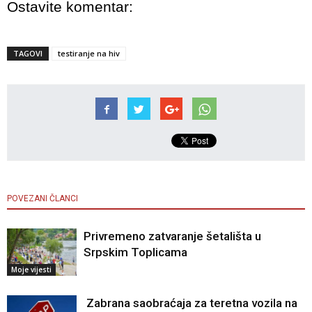
Ostavite komentar:
TAGOVI
testiranje na hiv
POVEZANI ČLANCI
Privremeno zatvaranje šetališta u
Srpskim Toplicama
Moje vijesti
Zabrana saobraćaja za teretna vozila na