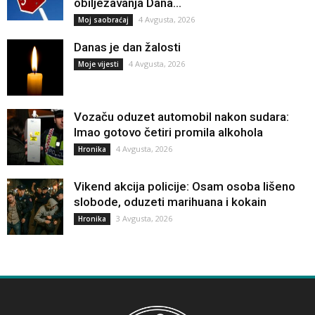
obilježavanja Dana...
4 Avgusta, 2026
Moj saobraćaj
Danas je dan žalosti
4 Avgusta, 2026
Moje vijesti
Vozaču oduzet automobil nakon sudara:
Imao gotovo četiri promila alkohola
4 Avgusta, 2026
Hronika
Vikend akcija policije: Osam osoba lišeno
slobode, oduzeti marihuana i kokain
3 Avgusta, 2026
Hronika