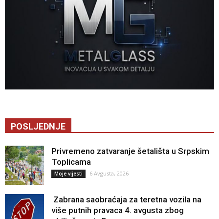
POSLJEDNJE
Privremeno zatvaranje šetališta u Srpskim
Toplicama
6 Avgusta, 2026
Moje vijesti
Zabrana saobraćaja za teretna vozila na
više putnih pravaca 4. avgusta zbog