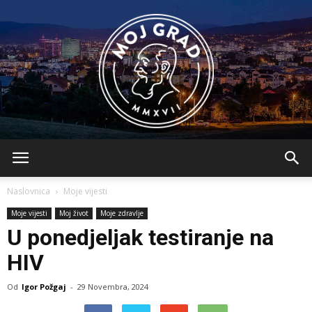
BLMojGrad
Naslovnica
Moje vijesti
Moje vijesti
Moj život
Moje zdravlje
U ponedjeljak testiranje na
HIV
Od
Igor Požgaj
-
29 Novembra, 2024