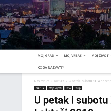
MOJ GRAD
MOJ VRBAS
MOJ ŽIVOT
KOGA NAZVATI?
Naslovnica
Kultura
U petak i subotu XII Salon stri
Kultura
Moje vijesti
Foto
Strip
U petak i subotu 