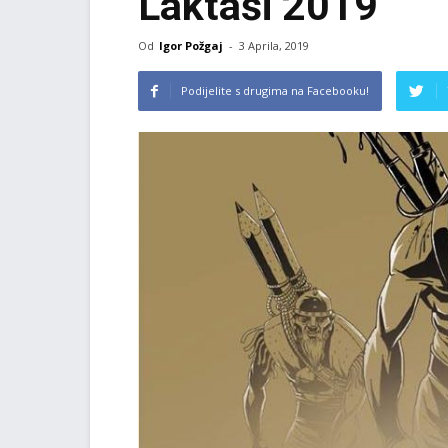
Laktaši 2019
Od
Igor Požgaj
-
3 Aprila, 2019
Podijelite s drugima na Facebooku!