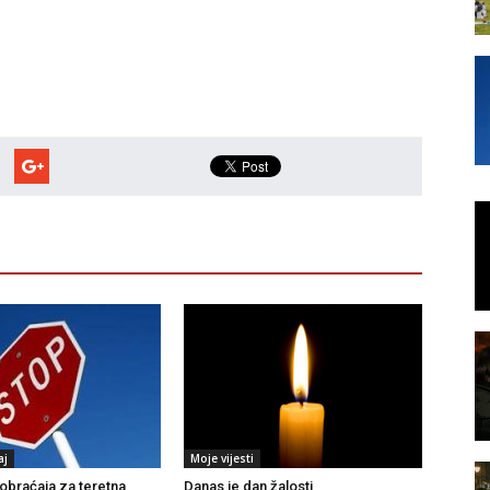
aj
Moje vijesti
braćaja za teretna
Danas je dan žalosti