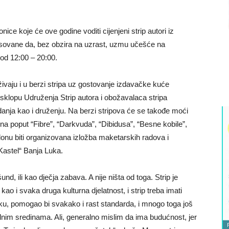
ice koje će ove godine voditi cijenjeni strip autori iz
sovane da, bez obzira na uzrast, uzmu učešće na
 od 12:00 – 20:00.
uživaju i u berzi stripa uz gostovanje izdavačke kuće
 sklopu Udruženja Strip autora i obožavalaca stripa
danja kao i druženju. Na berzi stripova će se takođe moći
na poput “Fibre”, “Darkvuda”, “Dibidusa”, “Besne kobile”,
alonu biti organizovana izložba maketarskih radova i
astel“ Banja Luka.
 šund, ili kao dječja zabava. A nije ništa od toga. Strip je
ao i svaka druga kulturna djelatnost, i strip treba imati
liku, pomogao bi svakako i rast standarda, i mnogo toga još
alnim sredinama. Ali, generalno mislim da ima budućnost, jer