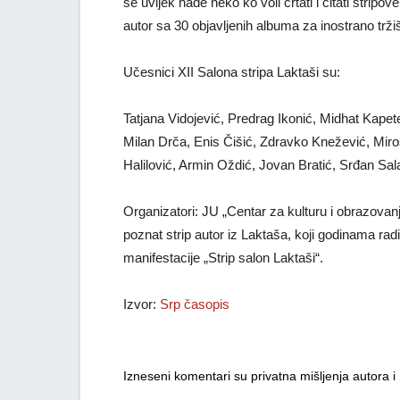
se uvijek nađe neko ko voli crtati i čitati strip
autor sa 30 objavljenih albuma za inostrano trži
Učesnici XII Salona stripa Laktaši su:
Tatjana Vidojević, Predrag Ikonić, Midhat Kapete
Milan Drča, Enis Čišić, Zdravko Knežević, Miro
Halilović, Armin Oždić, Jovan Bratić, Srđan Sala
Organizatori: JU „Centar za kulturu i obrazovanj
poznat strip autor iz Laktaša, koji godinama rad
manifestacije „Strip salon Laktaši“.
Izvor:
Srp časopis
Izneseni komentari su privatna mišljenja autora 