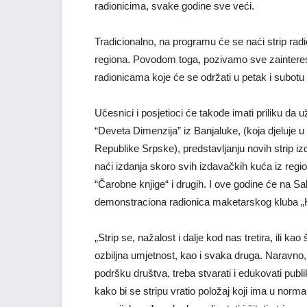
radionicima, svake godine sve veći.
Tradicionalno, na programu će se naći strip radion
regiona. Povodom toga, pozivamo sve zaintere
radionicama koje će se održati u petak i subotu
Učesnici i posjetioci će takođe imati priliku da 
“Deveta Dimenzija” iz Banjaluke, (koja djeluje u
Republike Srpske), predstavljanju novih strip iz
naći izdanja skoro svih izdavačkih kuća iz regio
“Čarobne knjige“ i drugih. I ove godine će na S
demonstraciona radionica maketarskog kluba „K
„Strip se, nažalost i dalje kod nas tretira, ili kao
ozbiljna umjetnost, kao i svaka druga. Naravno, k
podršku društva, treba stvarati i edukovati pub
kako bi se stripu vratio položaj koji ima u norm