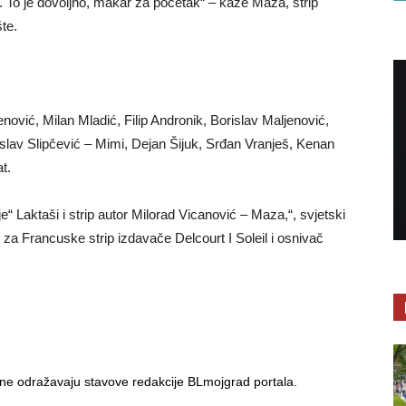
ove. To je dovoljno, makar za početak“ – kaže Maza, strip
šte.
nović, Milan Mladić, Filip Andronik, Borislav Maljenović,
slav Slipčević – Mimi, Dejan Šijuk, Srđan Vranješ, Kenan
t.
e“ Laktaši i strip autor Milorad Vicanović – Maza,“, svjetski
i za Francuske strip izdavače Delcourt I Soleil i osnivač
i ne odražavaju stavove redakcije BLmojgrad portala.