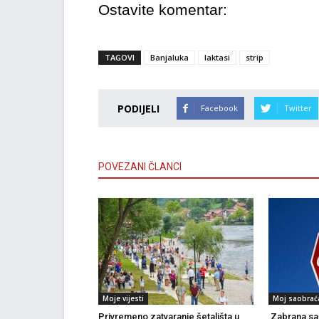
Ostavite komentar:
TAGOVI
Banjaluka
laktasi
strip
PODIJELI
Facebook
Twitter
POVEZANI ČLANCI
Moje vijesti
Moj saobrać
Privremeno zatvaranje šetališta u
Zabrana sao