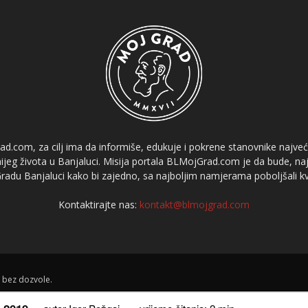
ad.com, za cilj ima da informiše, edukuje i pokrene stanovnike najve
etnijeg života u Banjaluci. Misija portala BLMojGrad.com je da bude, naj
adu Banjaluci kako bi zajedno, sa najboljim namjerama poboljšali kval
Kontaktirajte nas:
kontakt@blmojgrad.com
 bez dozvole.