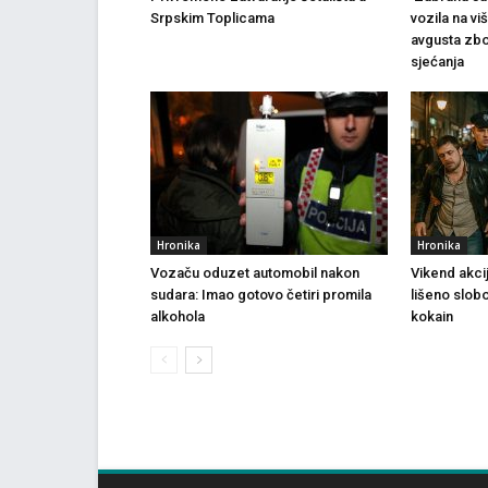
Srpskim Toplicama
vozila na vi
avgusta zbo
sjećanja
Hronika
Hronika
Vozaču oduzet automobil nakon
Vikend akci
sudara: Imao gotovo četiri promila
lišeno slob
alkohola
kokain