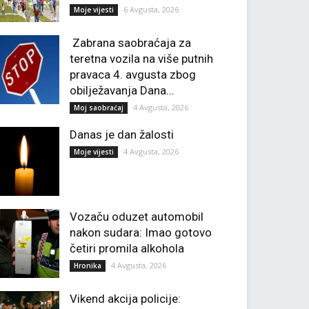
6 Avgusta, 2026
Moje vijesti
Zabrana saobraćaja za
teretna vozila na više putnih
pravaca 4. avgusta zbog
obilježavanja Dana...
4 Avgusta, 2026
Moj saobraćaj
Danas je dan žalosti
4 Avgusta, 2026
Moje vijesti
Vozaču oduzet automobil
nakon sudara: Imao gotovo
četiri promila alkohola
4 Avgusta, 2026
Hronika
Vikend akcija policije: