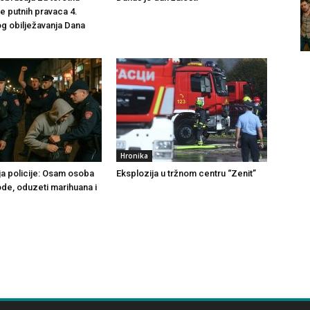
še putnih pravaca 4.
g obilježavanja Dana
Hronika
ja policije: Osam osoba
Eksplozija u tržnom centru “Zenit”
ode, oduzeti marihuana i