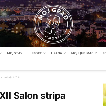
MOJ STAV
SPORT
HRANA
MOJ LJUBIMAC
PO
BLMojGrad
pa Laktaši 2019
XII Salon stripa