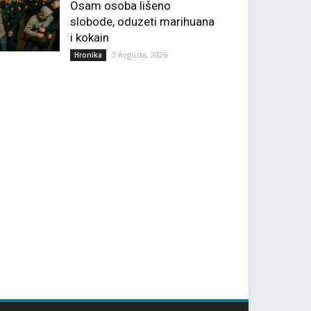
Osam osoba lišeno
slobode, oduzeti marihuana
i kokain
3 Avgusta, 2026
Hronika