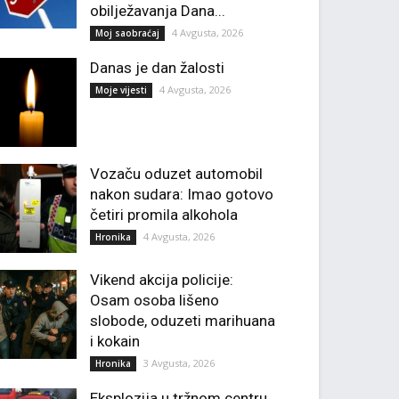
obilježavanja Dana...
4 Avgusta, 2026
Moj saobraćaj
Danas je dan žalosti
4 Avgusta, 2026
Moje vijesti
Vozaču oduzet automobil
nakon sudara: Imao gotovo
četiri promila alkohola
4 Avgusta, 2026
Hronika
Vikend akcija policije:
Osam osoba lišeno
slobode, oduzeti marihuana
i kokain
3 Avgusta, 2026
Hronika
Eksplozija u tržnom centru