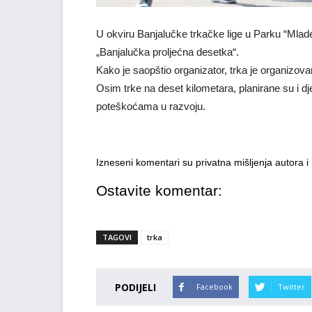
U okviru Banjalučke trkačke lige u Parku “Mlade
„Banjalučka proljećna desetka“.
Kako je saopštio organizator, trka je organiz
Osim trke na deset kilometara, planirane su i dje
poteškoćama u razvoju.
Izneseni komentari su privatna mišljenja autora 
Ostavite komentar:
TAGOVI
trka
PODIJELI
Facebook
Twitter