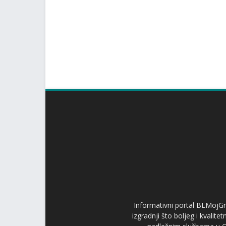
Informativni portal BLMojGr
izgradnji što boljeg i kvalit