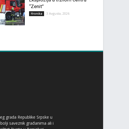
“Zenit”
3 Avgusta, 2026
Hronika
ćeg grada Republike Srpske u
bolji saveznik građanima ali i