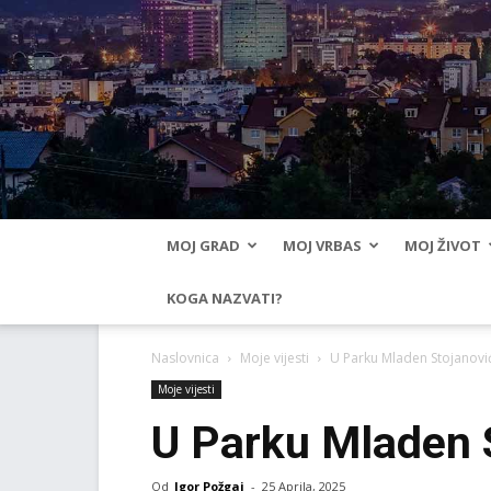
MOJ GRAD
MOJ VRBAS
MOJ ŽIVOT
KOGA NAZVATI?
Naslovnica
Moje vijesti
U Parku Mladen Stojanović
Moje vijesti
U Parku Mladen S
Od
Igor Požgaj
-
25 Aprila, 2025