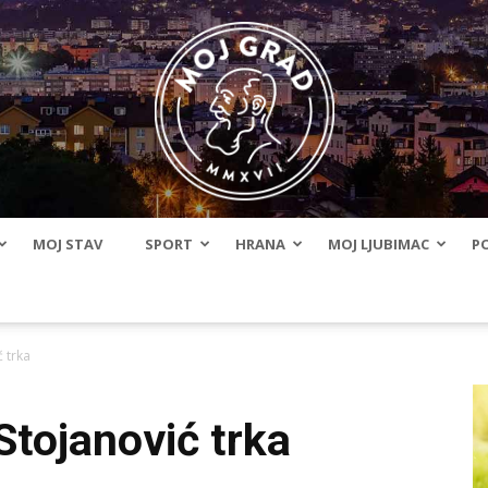
MOJ STAV
SPORT
HRANA
MOJ LJUBIMAC
PO
BLMojGrad
 trka
tojanović trka