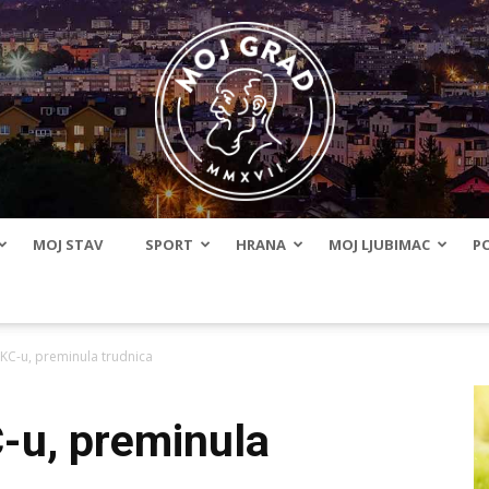
MOJ STAV
SPORT
HRANA
MOJ LJUBIMAC
PO
BLMojGrad
KC-u, preminula trudnica
-u, preminula