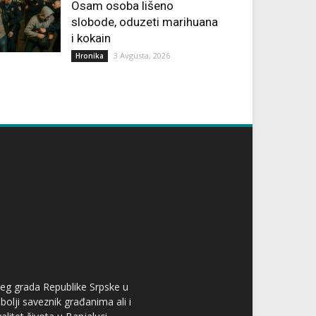
Osam osoba lišeno
slobode, oduzeti marihuana
i kokain
3 Avgusta, 2026
Hronika
ćeg grada Republike Srpske u
bolji saveznik građanima ali i