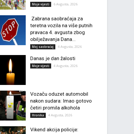
6 Avgusta, 2026
Moje vijesti
Zabrana saobraćaja za
teretna vozila na više putnih
pravaca 4. avgusta zbog
obilježavanja Dana...
4 Avgusta, 2026
Moj saobraćaj
Danas je dan žalosti
4 Avgusta, 2026
Moje vijesti
Vozaču oduzet automobil
nakon sudara: Imao gotovo
četiri promila alkohola
4 Avgusta, 2026
Hronika
Vikend akcija policije: