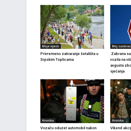
Moje vijesti
Moj saobrać
Privremeno zatvaranje šetališta u
Zabrana sao
Srpskim Toplicama
vozila na vi
avgusta zbo
sjećanja
Hronika
Hronika
Vozaču oduzet automobil nakon
Vikend akci