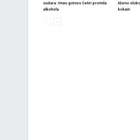
sudara: Imao gotovo četiri promila
lišeno slob
alkohola
kokain