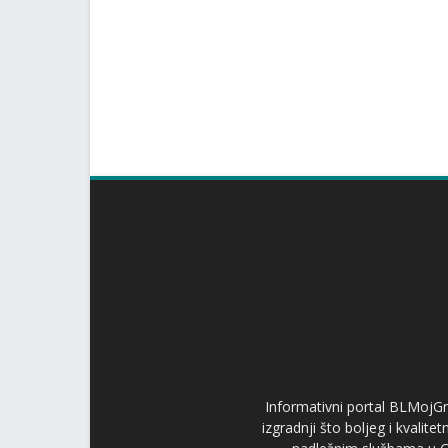
Informativni portal BLMojGr
izgradnji što boljeg i kvalit