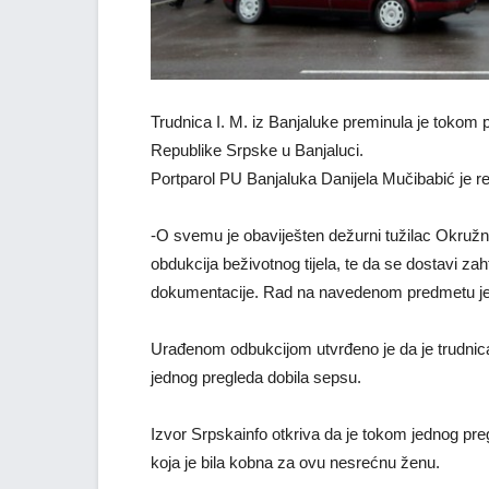
Trudnica I. M. iz Banjaluke preminula je tokom 
Republike Srpske u Banjaluci.
Portparol PU Banjaluka Danijela Mučibabić je rekla
-O svemu je obaviješten dežurni tužilac Okružnog
obdukcija beživotnog tijela, te da se dostavi z
dokumentacije. Rad na navedenom predmetu je u
Urađenom odbukcijom utvrđeno je da je trudnica
jednog pregleda dobila sepsu.
Izvor Srpskainfo otkriva da je tokom jednog preg
koja je bila kobna za ovu nesrećnu ženu.