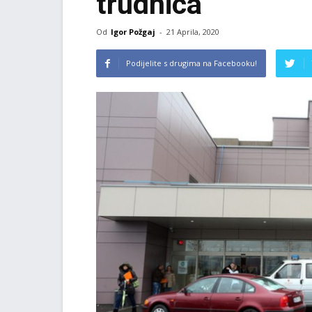
trudnica
Od
Igor Požgaj
-
21 Aprila, 2020
Podijelite s drugima na Facebooku!