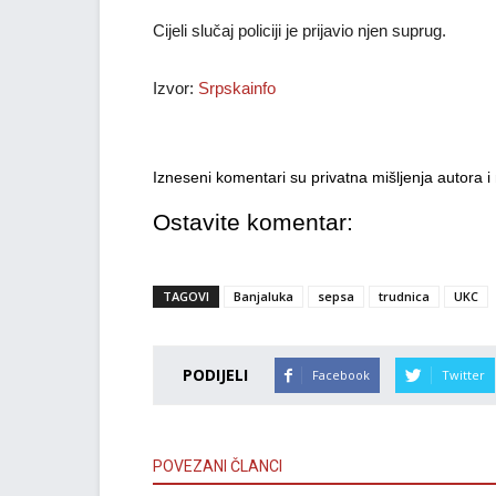
Cijeli slučaj policiji je prijavio njen suprug.
Izvor:
Srpskainfo
Izneseni komentari su privatna mišljenja autora 
Ostavite komentar:
TAGOVI
Banjaluka
sepsa
trudnica
UKC
PODIJELI
Facebook
Twitter
POVEZANI ČLANCI