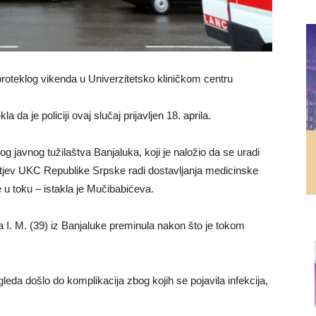
proteklog vikenda u Univerzitetsko kliničkom centru
 da je policiji ovaj slučaj prijavljen 18. aprila.
 javnog tužilaštva Banjaluka, koji je naložio da se uradi
ahtjev UKC Republike Srpske radi dostavljanja medicinske
 toku – istakla je Mučibabićeva.
 I. M. (39) iz Banjaluke preminula nakon što je tokom
leda došlo do komplikacija zbog kojih se pojavila infekcija,