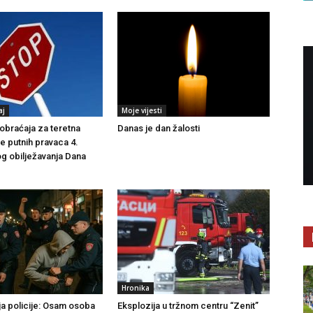
aj
Moje vijesti
braćaja za teretna
Danas je dan žalosti
še putnih pravaca 4.
g obilježavanja Dana
Hronika
ja policije: Osam osoba
Eksplozija u tržnom centru “Zenit”