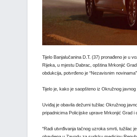
Tijelo Banjalučanina D.T. (37) pronađeno je u 
Rijeka, u mjestu Dabrac, opština Mrkonjić Grad,
obdukcija, potvrđeno je “Nezavisnim novinama”
Tijelo je, kako je saopšteno iz Okružnog javnog
Uviđaj je obavila dežurni tužilac Okružnog javn
pripadnicima Policijske uprave Mrkonjić Grad 
“Radi utvrđivanja tačnog uzroka smrti, tužilac je 
obavljena u Zavodu za sudsku medicinu Republik