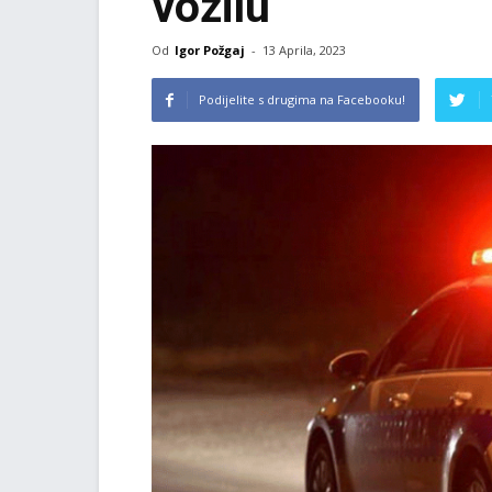
vozilu
Od
Igor Požgaj
-
13 Aprila, 2023
Podijelite s drugima na Facebooku!