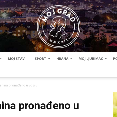
MOJ STAV
SPORT
HRANA
MOJ LJUBIMAC
PO
BLMojGrad
čanina pronađeno u vozilu
nina pronađeno u