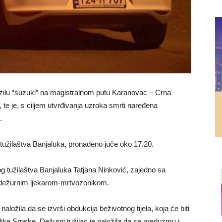
vozilu “suzuki” na magistralnom putu Karanovac – Crna
 te je, s ciljem utvrđivanja uzroka smrti naređena
.
 tužilaštva Banjaluka, pronađeno juče oko 17.20.
og tužilaštva Banjaluka Tatjana Ninković, zajedno sa
i dežurnim ljekarom-mrtvozonikom.
naložila da se izvrši obdukcija beživotnog tijela, koja će biti
e Srpske. Dežurni tužilac je naložila da se preduzmu i