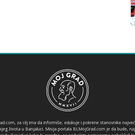
ad.com, za cilj ima da informiše, edukuje i pokrene stanovnike najve
etnijeg života u Banjaluci. Misija portala BLMojGrad.com je da bude, naj