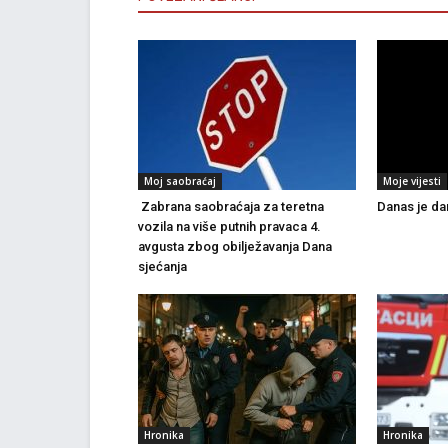
Moj saobraćaj
Moje vijesti
Zabrana saobraćaja za teretna
Danas je dan
vozila na više putnih pravaca 4.
avgusta zbog obilježavanja Dana
sjećanja
Hronika
Hronika