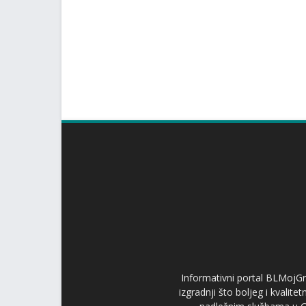
Informativni portal BLMojGr
izgradnji što boljeg i kvalit