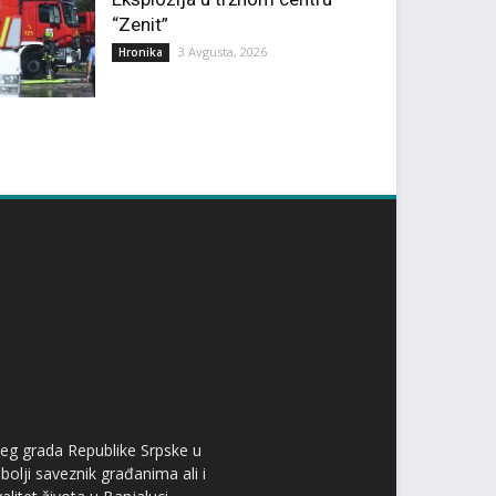
“Zenit”
3 Avgusta, 2026
Hronika
ćeg grada Republike Srpske u
bolji saveznik građanima ali i