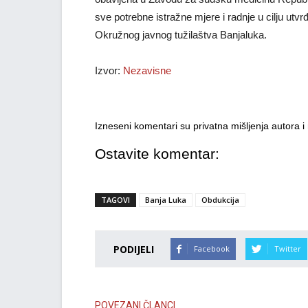
sve potrebne istražne mjere i radnje u cilju utvr
Okružnog javnog tužilaštva Banjaluka.
Izvor:
Nezavisne
Izneseni komentari su privatna mišljenja autora 
Ostavite komentar:
TAGOVI
Banja Luka
Obdukcija
PODIJELI
Facebook
Twitter
POVEZANI ČLANCI