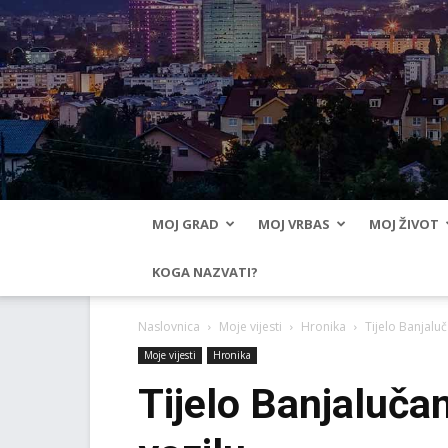
MOJ GRAD
MOJ VRBAS
MOJ ŽIVOT
KOGA NAZVATI?
Naslovnica
Moje vijesti
Hronika
Tijelo Banjalu
Moje vijesti
Hronika
Tijelo Banjaluča