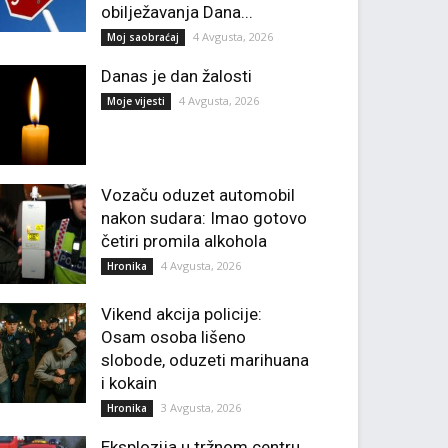
obilježavanja Dana...
4 Avgusta, 2026
Moj saobraćaj
Danas je dan žalosti
4 Avgusta, 2026
Moje vijesti
Vozaču oduzet automobil
nakon sudara: Imao gotovo
četiri promila alkohola
4 Avgusta, 2026
Hronika
Vikend akcija policije:
Osam osoba lišeno
slobode, oduzeti marihuana
i kokain
3 Avgusta, 2026
Hronika
Eksplozija u tržnom centru